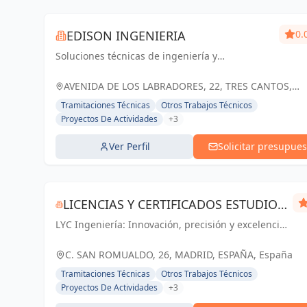
EDISON INGENIERIA
0.
Soluciones técnicas de ingeniería y
arquitectura para el éxito de tus proyectos en
Tres Cantos y Madrid
AVENIDA DE LOS LABRADORES, 22, TRES CANTOS,
ESPAÑA, España
Tramitaciones Técnicas
Otros Trabajos Técnicos
Proyectos De Actividades
+3
Ver Perfil
Solicitar presupues
LICENCIAS Y CERTIFICADOS ESTUDIO
LYC Ingeniería: Innovación, precisión y excelencia
DE INGENIERÍA S.L.P.
en cada proyecto de ingeniería y arquitectura en
Madrid.
C. SAN ROMUALDO, 26, MADRID, ESPAÑA, España
Tramitaciones Técnicas
Otros Trabajos Técnicos
Proyectos De Actividades
+3