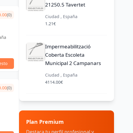
21250.5 Tavertet
0.00
(0)
Ciudad , España
1.21€
aña
Impermeabilització
Coberta Escoleta
Municipal 2 Campanars
esto
Ciudad , España
4114.00€
0.00
(0)
Plan Premium
Destaca tu perfil profesional y