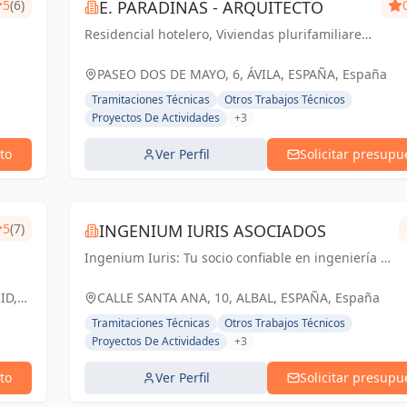
5
(6)
E. PARADINAS - ARQUITECTO
Residencial hotelero, Viviendas plurifamiliares,
Unifamiliares, Rehabilitación, Viviendas
protegidas.
PASEO DOS DE MAYO, 6, ÁVILA, ESPAÑA, España
Tramitaciones Técnicas
Otros Trabajos Técnicos
Proyectos De Actividades
+3
to
Ver Perfil
Solicitar presupu
5
(7)
INGENIUM IURIS ASOCIADOS
Ingenium Iuris: Tu socio confiable en ingeniería y
arquitectura en Valencia. Soluciones
profesionales para proyectos exitosos.
ID,
CALLE SANTA ANA, 10, ALBAL, ESPAÑA, España
Tramitaciones Técnicas
Otros Trabajos Técnicos
Proyectos De Actividades
+3
to
Ver Perfil
Solicitar presupu