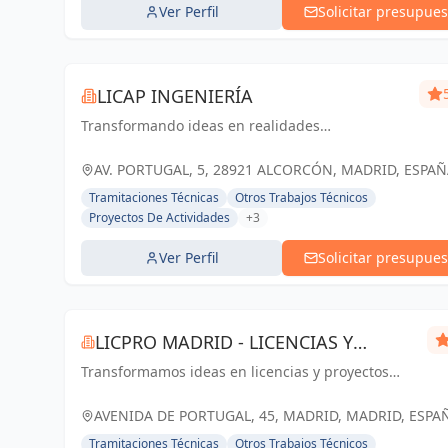
Ver Perfil
Solicitar presupues
LICAP INGENIERÍA
Transformando ideas en realidades
arquitectónicas y estructurales, construyendo un
futuro sólido y sostenible en Alcorcón y Madrid
AV. PORTUGAL, 5, 28921 ALCORCÓN, MADRID, ESPAÑ
España
Tramitaciones Técnicas
Otros Trabajos Técnicos
Proyectos De Actividades
+3
Ver Perfil
Solicitar presupues
LICPRO MADRID - LICENCIAS Y
Transformamos ideas en licencias y proyectos
PROYECTOS
exitosos. Licpro Madrid: tu aliado en el desarrollo
empresarial y arquitectónico
AVENIDA DE PORTUGAL, 45, MADRID, MADRID, ESPA
España
Tramitaciones Técnicas
Otros Trabajos Técnicos