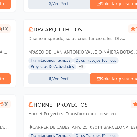
to
Ver Perfil
Solicitar presupu
5
(10)
DFV ARQUITECTOS
Diseño inspirado, soluciones funcionales. Dfv
Arquitectos: transformando espacios en
experiencias memorables
A,
PASEO DE JUAN ANTONIO VALLEJO-NÁJERA BOTAS, 
28005 MADRID, ESPAÑA, España
Tramitaciones Técnicas
Otros Trabajos Técnicos
Proyectos De Actividades
+3
to
Ver Perfil
Solicitar presupu
5
(8)
HORNET PROYECTOS
Hornet Proyectos: Transformando ideas en
realidades arquitectónicas e ingenieras,
impulsando el crecimiento de nuestros clientes
ÑA,
CARRER DE CABESTANY, 25, 08014 BARCELONA, ES
España
Tramitaciones Técnicas
Otros Trabajos Técnicos