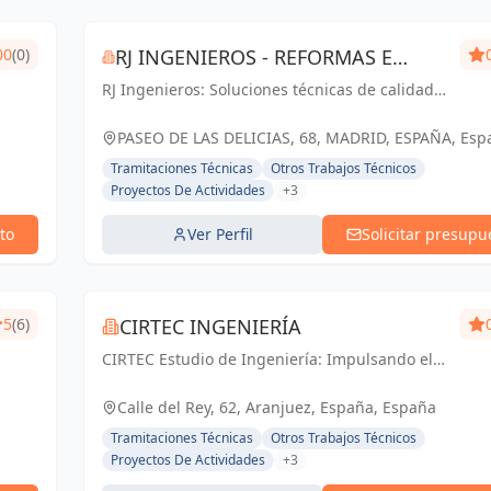
00
(0)
RJ INGENIEROS - REFORMAS E
RJ Ingenieros: Soluciones técnicas de calidad
INSTALACIONES
para proyectos de éxito en Madrid.
PASEO DE LAS DELICIAS, 68, MADRID, ESPAÑA, Esp
Tramitaciones Técnicas
Otros Trabajos Técnicos
Proyectos De Actividades
+3
to
Ver Perfil
Solicitar presupu
5
(6)
CIRTEC INGENIERÍA
CIRTEC Estudio de Ingeniería: Impulsando el
futuro de Madrid con soluciones técnicas y
diseño arquitectónico de vanguardia.
Calle del Rey, 62, Aranjuez, España, España
Tramitaciones Técnicas
Otros Trabajos Técnicos
Proyectos De Actividades
+3