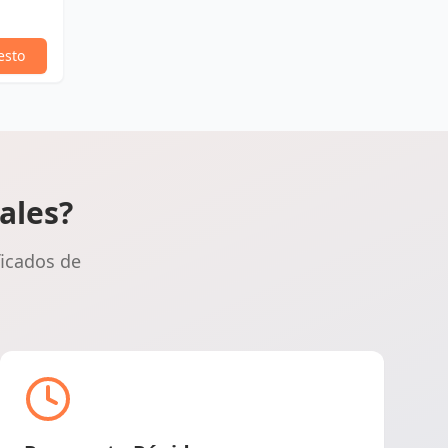
esto
ales?
ficados de