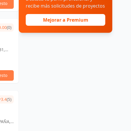
esto
recibe más solicitudes de proyectos
Mejorar a Premium
0.00
(0)
31,
esto
3.4
(5)
PAÑA,