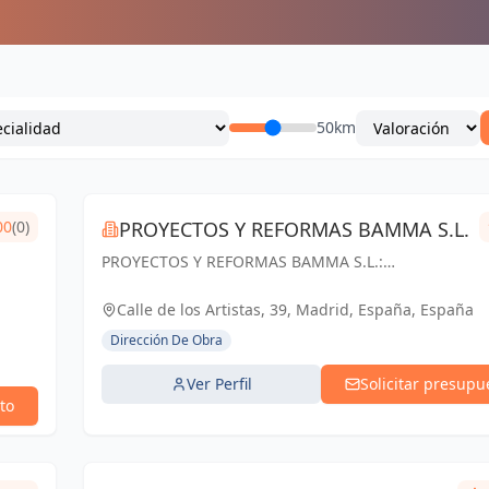
50km
00
(0)
PROYECTOS Y REFORMAS BAMMA S.L.
PROYECTOS Y REFORMAS BAMMA S.L.:
Diseñamos, construimos y transformamos
espacios en Madrid. Tu visión, nuestra pasión.
Calle de los Artistas, 39, Madrid, España, España
Dirección De Obra
Ver Perfil
Solicitar presupu
to