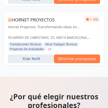
HORNET PROYECTOS
3.4
(5)
Hornet Proyectos: Transformando ideas en
realidades arquitectónicas e ingenieras,
impulsando el crecimiento de nuestros
CARRER DE CABESTANY, 25, 08014 BARCELONA,
clientes
ESPAÑA, España
Tramitaciones Técnicas
Otros Trabajos Técnicos
Proyectos De Actividades
+3
Ver Perfil
Solicitar presupuesto
¿Por qué elegir nuestros
profesionales?