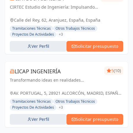
CIRTEC Estudio de Ingeniería: Impulsando
el futuro de Madrid con soluciones técnicas
y diseño arquitectónico de vanguardia.
Calle del Rey, 62, Aranjuez, España, España
Tramitaciones Técnicas
Otros Trabajos Técnicos
Proyectos De Actividades
+3
Ver Perfil
Solicitar presupuesto
LICAP INGENIERÍA
5
(10)
Transformando ideas en realidades
arquitectónicas y estructurales, construyendo
un futuro sólido y sostenible en Alcorcón y
AV. PORTUGAL, 5, 28921 ALCORCÓN, MADRID, ESPAÑA,
Madrid
España
Tramitaciones Técnicas
Otros Trabajos Técnicos
Proyectos De Actividades
+3
Ver Perfil
Solicitar presupuesto