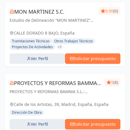
MON MARTINEZ S.C.
0.00
(0)
Estudio de Delineación “MON MARTINEZ”
cuenta con una amplia trayectoria de más
de 25 años de experiencia. Entendemos
CALLE DORADO 8 BAJO, España
nuestro trabajo, como parte importante de
Tramitaciones Técnicas
Otros Trabajos Técnicos
un trabajo...
Proyectos De Actividades
+3
Ver Perfil
Solicitar presupuesto
PROYECTOS Y REFORMAS BAMMA
5
(8)
PROYECTOS Y REFORMAS BAMMA S.L.:
S.L.
Diseñamos, construimos y transformamos
espacios en Madrid. Tu visión, nuestra pasión.
Calle de los Artistas, 39, Madrid, España, España
Dirección De Obra
Ver Perfil
Solicitar presupuesto