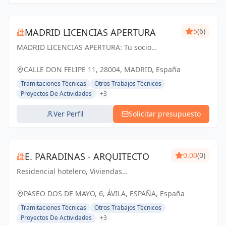
MADRID LICENCIAS APERTURA
5
(6)
MADRID LICENCIAS APERTURA: Tu socio
confiable en licencias de apertura y proyectos
técnicos en Madrid. Cumplimos tus
CALLE DON FELIPE 11, 28004, MADRID, España
expectativas.
Tramitaciones Técnicas
Otros Trabajos Técnicos
Proyectos De Actividades
+3
Ver Perfil
Solicitar presupuesto
E. PARADINAS - ARQUITECTO
0.00
(0)
Residencial hotelero, Viviendas
plurifamiliares, Unifamiliares,
Rehabilitación, Viviendas protegidas.
PASEO DOS DE MAYO, 6, ÁVILA, ESPAÑA, España
Tramitaciones Técnicas
Otros Trabajos Técnicos
Proyectos De Actividades
+3