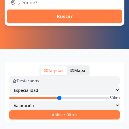
Buscar
Tarjetas
Mapa
Destacados
50km
Aplicar filtros