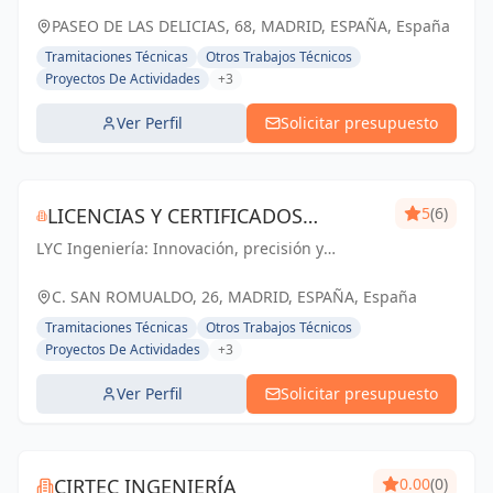
PASEO DE LAS DELICIAS, 68, MADRID, ESPAÑA, España
Tramitaciones Técnicas
Otros Trabajos Técnicos
Proyectos De Actividades
+3
Ver Perfil
Solicitar presupuesto
LICENCIAS Y CERTIFICADOS
5
(6)
LYC Ingeniería: Innovación, precisión y
ESTUDIO DE INGENIERÍA S.L.P.
excelencia en cada proyecto de ingeniería y
arquitectura en Madrid.
C. SAN ROMUALDO, 26, MADRID, ESPAÑA, España
Tramitaciones Técnicas
Otros Trabajos Técnicos
Proyectos De Actividades
+3
Ver Perfil
Solicitar presupuesto
CIRTEC INGENIERÍA
0.00
(0)