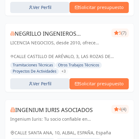
Ver Perfil
Solicitar presupuesto
NEGRILLO INGENIEROS
5
(7)
LICENCIA NEGOCIOS, desde 2010, ofrece
CONSULTORES SL
servicios de asesoría en licencias de actividad.
Con un enfoque personalizado y eficaz,
CALLE CASTILLO DE ARÉVALO, 3, LAS ROZAS DE
nuestro equipo de expertos ha completado
MADRID, ESPAÑA, España
Tramitaciones Técnicas
Otros Trabajos Técnicos
más...
Proyectos De Actividades
+3
Ver Perfil
Solicitar presupuesto
INGENIUM IURIS ASOCIADOS
4
(4)
Ingenium Iuris: Tu socio confiable en
ingeniería y arquitectura en Valencia.
Soluciones profesionales para proyectos
CALLE SANTA ANA, 10, ALBAL, ESPAÑA, España
exitosos.