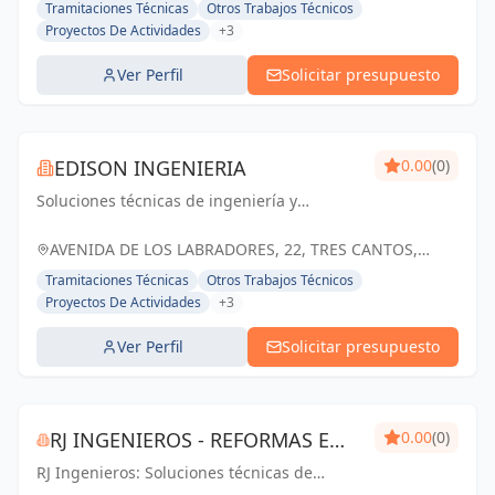
Tramitaciones Técnicas
Otros Trabajos Técnicos
Proyectos De Actividades
+3
Ver Perfil
Solicitar presupuesto
EDISON INGENIERIA
0.00
(0)
Soluciones técnicas de ingeniería y
arquitectura para el éxito de tus proyectos
en Tres Cantos y Madrid
AVENIDA DE LOS LABRADORES, 22, TRES CANTOS,
ESPAÑA, España
Tramitaciones Técnicas
Otros Trabajos Técnicos
Proyectos De Actividades
+3
Ver Perfil
Solicitar presupuesto
RJ INGENIEROS - REFORMAS E
0.00
(0)
RJ Ingenieros: Soluciones técnicas de
INSTALACIONES
calidad para proyectos de éxito en Madrid.