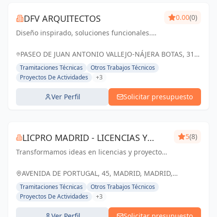
DFV ARQUITECTOS
0.00
(0)
Diseño inspirado, soluciones funcionales.
Dfv Arquitectos: transformando espacios en
experiencias memorables
PASEO DE JUAN ANTONIO VALLEJO-NÁJERA BOTAS, 31,
28005 MADRID, ESPAÑA, España
Tramitaciones Técnicas
Otros Trabajos Técnicos
Proyectos De Actividades
+3
Ver Perfil
Solicitar presupuesto
LICPRO MADRID - LICENCIAS Y
5
(8)
Transformamos ideas en licencias y proyectos
PROYECTOS
exitosos. Licpro Madrid: tu aliado en el
desarrollo empresarial y arquitectónico
AVENIDA DE PORTUGAL, 45, MADRID, MADRID,
ESPAÑA, España
Tramitaciones Técnicas
Otros Trabajos Técnicos
Proyectos De Actividades
+3
Ver Perfil
Solicitar presupuesto