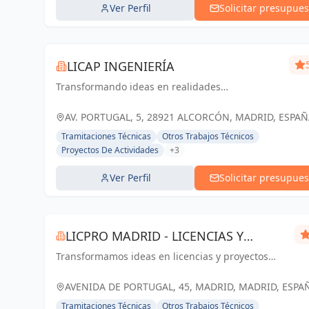
Ver Perfil
Solicitar presupues
LICAP INGENIERÍA
Transformando ideas en realidades
arquitectónicas y estructurales, construyendo un
futuro sólido y sostenible en Alcorcón y Madrid
AV. PORTUGAL, 5, 28921 ALCORCÓN, MADRID, ESPAÑ
España
Tramitaciones Técnicas
Otros Trabajos Técnicos
Proyectos De Actividades
+3
Ver Perfil
Solicitar presupues
LICPRO MADRID - LICENCIAS Y
Transformamos ideas en licencias y proyectos
PROYECTOS
exitosos. Licpro Madrid: tu aliado en el desarrollo
empresarial y arquitectónico
AVENIDA DE PORTUGAL, 45, MADRID, MADRID, ESPA
España
Tramitaciones Técnicas
Otros Trabajos Técnicos