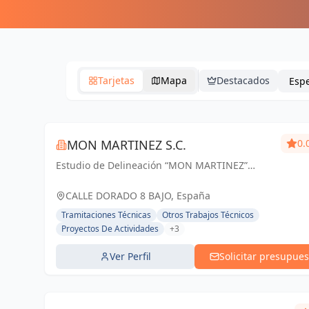
Tarjetas
Mapa
Destacados
MON MARTINEZ S.C.
0.
Estudio de Delineación “MON MARTINEZ”
cuenta con una amplia trayectoria de más de
25 años de experiencia. Entendemos nuestro
CALLE DORADO 8 BAJO, España
trabajo, como parte importante de un trabajo...
Tramitaciones Técnicas
Otros Trabajos Técnicos
Proyectos De Actividades
+3
Ver Perfil
Solicitar presupues