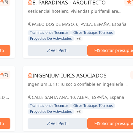
5
(6)
E. PARADINAS - ARQUITECTO
Residencial hotelero, Viviendas plurifamiliares,
Unifamiliares, Rehabilitación, Viviendas
protegidas.
PASEO DOS DE MAYO, 6, ÁVILA, ESPAÑA, España
Tramitaciones Técnicas
Otros Trabajos Técnicos
Proyectos De Actividades
+3
to
Ver Perfil
Solicitar presupu
5
(7)
INGENIUM IURIS ASOCIADOS
Ingenium Iuris: Tu socio confiable en ingeniería y
arquitectura en Valencia. Soluciones
profesionales para proyectos exitosos.
ID,
CALLE SANTA ANA, 10, ALBAL, ESPAÑA, España
Tramitaciones Técnicas
Otros Trabajos Técnicos
Proyectos De Actividades
+3
to
Ver Perfil
Solicitar presupu