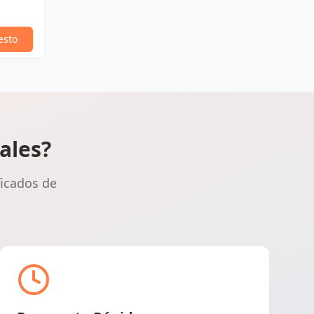
esto
ales?
ficados de