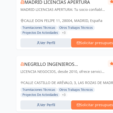
MADRID LICENCIAS APERTURA
MADRID LICENCIAS APERTURA: Tu socio confiable
en licencias de apertura y proyectos técnicos en
Madrid. Cumplimos tus expectativas.
CALLE DON FELIPE 11, 28004, MADRID, España
Tramitaciones Técnicas
Otros Trabajos Técnicos
Proyectos De Actividades
+3
Ver Perfil
Solicitar presupues
NEGRILLO INGENIEROS
LICENCIA NEGOCIOS, desde 2010, ofrece servicios
CONSULTORES SL
de asesoría en licencias de actividad. Con un
enfoque personalizado y eficaz, nuestro equipo
CALLE CASTILLO DE ARÉVALO, 3, LAS ROZAS DE MADR
de expertos ha completado más...
ESPAÑA, España
Tramitaciones Técnicas
Otros Trabajos Técnicos
Proyectos De Actividades
+3
Ver Perfil
Solicitar presupues