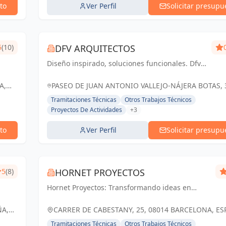
to
Ver Perfil
Solicitar presupu
5
(10)
DFV ARQUITECTOS
Diseño inspirado, soluciones funcionales. Dfv
Arquitectos: transformando espacios en
experiencias memorables
A,
PASEO DE JUAN ANTONIO VALLEJO-NÁJERA BOTAS, 
28005 MADRID, ESPAÑA, España
Tramitaciones Técnicas
Otros Trabajos Técnicos
Proyectos De Actividades
+3
to
Ver Perfil
Solicitar presupu
5
(8)
HORNET PROYECTOS
Hornet Proyectos: Transformando ideas en
realidades arquitectónicas e ingenieras,
impulsando el crecimiento de nuestros clientes
ÑA,
CARRER DE CABESTANY, 25, 08014 BARCELONA, ES
España
Tramitaciones Técnicas
Otros Trabajos Técnicos