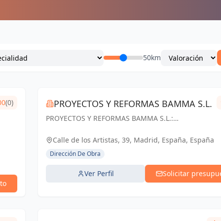
50km
00
(0)
PROYECTOS Y REFORMAS BAMMA S.L.
PROYECTOS Y REFORMAS BAMMA S.L.:
Diseñamos, construimos y transformamos
espacios en Madrid. Tu visión, nuestra pasión.
Calle de los Artistas, 39, Madrid, España, España
Dirección De Obra
Ver Perfil
Solicitar presupu
to