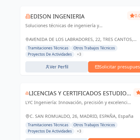
EDISON INGENIERIA
0.
Soluciones técnicas de ingeniería y
arquitectura para el éxito de tus proyectos en
Tres Cantos y Madrid
AVENIDA DE LOS LABRADORES, 22, TRES CANTOS,
ESPAÑA, España
Tramitaciones Técnicas
Otros Trabajos Técnicos
Proyectos De Actividades
+3
Ver Perfil
Solicitar presupues
LICENCIAS Y CERTIFICADOS ESTUDIO
LYC Ingeniería: Innovación, precisión y excelencia
DE INGENIERÍA S.L.P.
en cada proyecto de ingeniería y arquitectura en
Madrid.
C. SAN ROMUALDO, 26, MADRID, ESPAÑA, España
Tramitaciones Técnicas
Otros Trabajos Técnicos
Proyectos De Actividades
+3