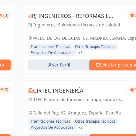
00
(0)
RJ INGENIEROS - REFORMAS E
RJ Ingenieros: Soluciones técnicas de calidad
INSTALACIONES
para proyectos de éxito en Madrid.
PASEO DE LAS DELICIAS, 68, MADRID, ESPAÑA, Esp
Tramitaciones Técnicas
Otros Trabajos Técnicos
Proyectos De Actividades
+3
to
Ver Perfil
Solicitar presupu
5
(6)
CIRTEC INGENIERÍA
CIRTEC Estudio de Ingeniería: Impulsando el
futuro de Madrid con soluciones técnicas y
diseño arquitectónico de vanguardia.
Calle del Rey, 62, Aranjuez, España, España
Tramitaciones Técnicas
Otros Trabajos Técnicos
Proyectos De Actividades
+3