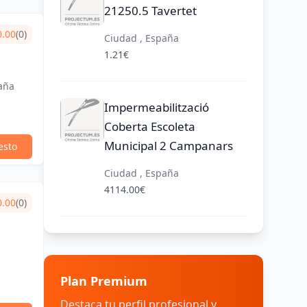
21250.5 Tavertet
0.00
(0)
Ciudad , España
1.21€
aña
Impermeabilització
Coberta Escoleta
Municipal 2 Campanars
esto
Ciudad , España
4114.00€
0.00
(0)
Plan Premium
Destaca tu perfil profesional y