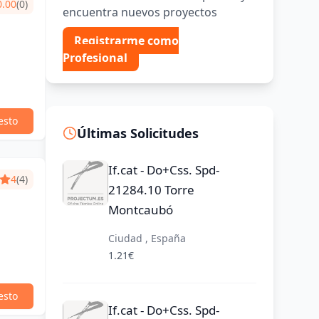
0.00
(0)
encuentra nuevos proyectos
Registrarme como
Profesional
esto
Últimas Solicitudes
If.cat - Do+Css. Spd-
4
(4)
21284.10 Torre
Montcaubó
Ciudad , España
1.21€
esto
If.cat - Do+Css. Spd-