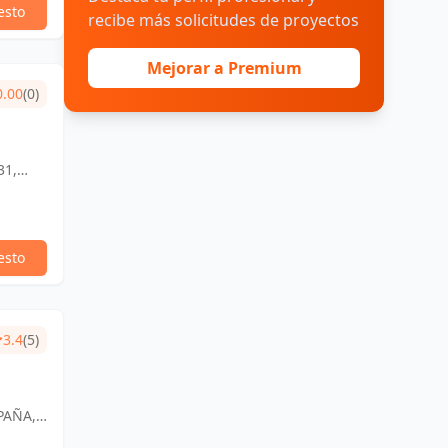
esto
recibe más solicitudes de proyectos
Mejorar a Premium
0.00
(0)
31,
esto
3.4
(5)
PAÑA,