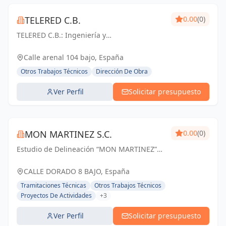
TELERED C.B.
0.00
(0)
TELERED C.B.: Ingeniería y
telecomunicaciones para un mundo
conectado. Soluciones integrales, calidad y
Calle arenal 104 bajo, España
experiencia en Vigo y Pontevedra.
Otros Trabajos Técnicos
Dirección De Obra
Ver Perfil
Solicitar presupuesto
MON MARTINEZ S.C.
0.00
(0)
Estudio de Delineación “MON MARTINEZ”
cuenta con una amplia trayectoria de más
de 25 años de experiencia. Entendemos
CALLE DORADO 8 BAJO, España
nuestro trabajo, como parte importante de
Tramitaciones Técnicas
Otros Trabajos Técnicos
un trabajo...
Proyectos De Actividades
+3
Ver Perfil
Solicitar presupuesto