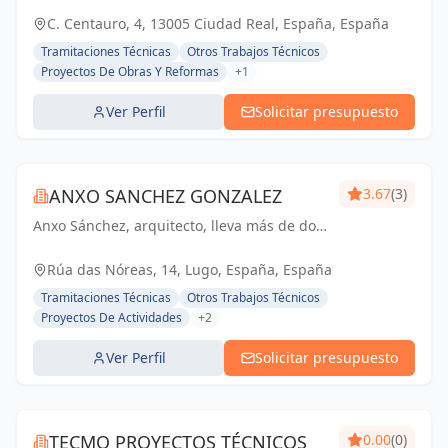
C. Centauro, 4, 13005 Ciudad Real, España, España
Tramitaciones Técnicas
Otros Trabajos Técnicos
Proyectos De Obras Y Reformas
+1
Ver Perfil
Solicitar presupuesto
ANXO SANCHEZ GONZALEZ
3.67
(3)
Anxo Sánchez, arquitecto, lleva más de dos
décadas realizando proyectos con los que
las personas descubren que la buena
Rúa das Nóreas, 14, Lugo, España, España
arquitectura puede traer felicidad a sus
Tramitaciones Técnicas
Otros Trabajos Técnicos
vidas. Ar...
Proyectos De Actividades
+2
Ver Perfil
Solicitar presupuesto
TECMO PROYECTOS TÉCNICOS
0.00
(0)