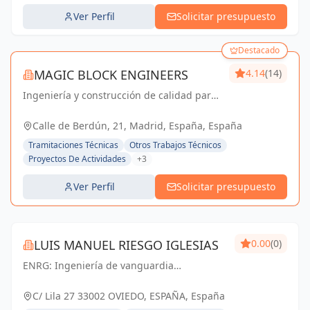
Ver Perfil
Solicitar presupuesto
Destacado
MAGIC BLOCK ENGINEERS
4.14
(14)
Ingeniería y construcción de calidad para
un futuro sostenible en Madrid y Sevilla La
Nueva.
Calle de Berdún, 21, Madrid, España, España
Tramitaciones Técnicas
Otros Trabajos Técnicos
Proyectos De Actividades
+3
Ver Perfil
Solicitar presupuesto
LUIS MANUEL RIESGO IGLESIAS
0.00
(0)
ENRG: Ingeniería de vanguardia
impulsando el futuro en Asturias y Oviedo.
C/ Lila 27 33002 OVIEDO, ESPAÑA, España