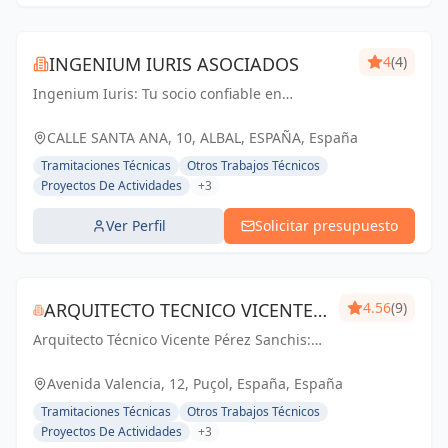
INGENIUM IURIS ASOCIADOS
4
(4)
Ingenium Iuris: Tu socio confiable en
ingeniería y arquitectura en Valencia.
Soluciones profesionales para proyectos
CALLE SANTA ANA, 10, ALBAL, ESPAÑA, España
exitosos.
Tramitaciones Técnicas
Otros Trabajos Técnicos
Proyectos De Actividades
+3
Ver Perfil
Solicitar presupuesto
ARQUITECTO TECNICO VICENTE
4.56
(9)
Arquitecto Técnico Vicente Pérez Sanchis:
PÉREZ SANCHIS
Creando espacios inspiradores,
transformando ideas en realidad.
Avenida Valencia, 12, Puçol, España, España
Tramitaciones Técnicas
Otros Trabajos Técnicos
Proyectos De Actividades
+3