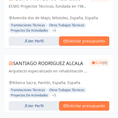
ECMO Proyectos Técnicos, fundada en 1989,
es una empresa con más de 25 años de
experiencia en la elaboración y tramitación
Avenida dos de Mayo, Móstoles, España, España
de proyectos de ingeniería, tanto
Tramitaciones Técnicas
Otros Trabajos Técnicos
industriales,...
Proyectos De Actividades
+3
Ver Perfil
Solicitar presupuesto
SANTIAGO RODRIGUEZ ALCALA
0.00
(0)
Arquitecto especializado en rehabilitación y
en arquitectura sostenible, consciente y
eficiente energéticamente. EL proyecto es tu
Ribeira Sacra, Pantón, España, España
casa.
Tramitaciones Técnicas
Otros Trabajos Técnicos
Proyectos De Actividades
+3
Ver Perfil
Solicitar presupuesto