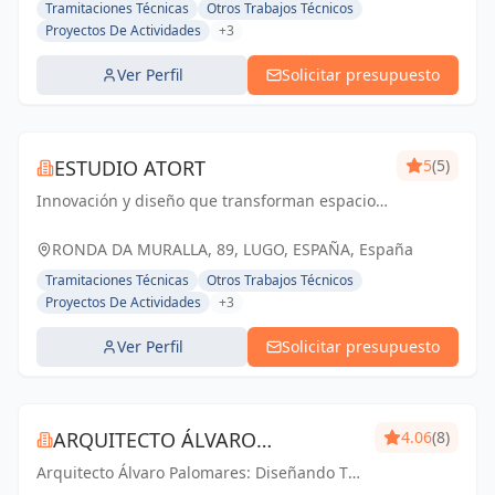
Tramitaciones Técnicas
Otros Trabajos Técnicos
Proyectos De Actividades
+3
Ver Perfil
Solicitar presupuesto
ESTUDIO ATORT
5
(5)
Innovación y diseño que transforman espacios
respetando el entorno.
RONDA DA MURALLA, 89, LUGO, ESPAÑA, España
Tramitaciones Técnicas
Otros Trabajos Técnicos
Proyectos De Actividades
+3
Ver Perfil
Solicitar presupuesto
ARQUITECTO ÁLVARO
4.06
(8)
Arquitecto Álvaro Palomares: Diseñando Tu
PALOMARES
Mundo, Construyendo Tu Hogar.