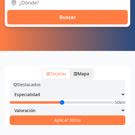
Buscar
Tarjetas
Mapa
Destacados
50km
Aplicar filtros