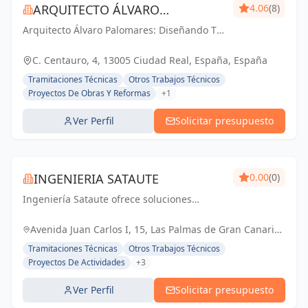
ARQUITECTO ÁLVARO
4.06
(8)
Arquitecto Álvaro Palomares: Diseñando Tu
PALOMARES
Mundo, Construyendo Tu Hogar.
C. Centauro, 4, 13005 Ciudad Real, España, España
Tramitaciones Técnicas
Otros Trabajos Técnicos
Proyectos De Obras Y Reformas
+1
Ver Perfil
Solicitar presupuesto
INGENIERIA SATAUTE
0.00
(0)
Ingeniería Sataute ofrece soluciones
integrales en ingeniería e instalaciones con
un equipo multidisciplinario. Especializados
Avenida Juan Carlos I, 15, Las Palmas de Gran Canaria,
en proyectos, certificaciones energéticas,...
España, España
Tramitaciones Técnicas
Otros Trabajos Técnicos
Proyectos De Actividades
+3
Ver Perfil
Solicitar presupuesto