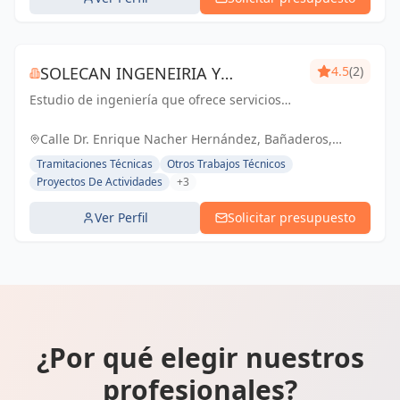
SOLECAN INGENEIRIA Y
4.5
(2)
Estudio de ingeniería que ofrece servicios
DESPACHO TÉCNICO
integrales, destacándose por su enfoque en
el trato humano y directo con el cliente.
Calle Dr. Enrique Nacher Hernández, Bañaderos,
España, España
Tramitaciones Técnicas
Otros Trabajos Técnicos
Proyectos De Actividades
+3
Ver Perfil
Solicitar presupuesto
¿Por qué elegir nuestros
profesionales?