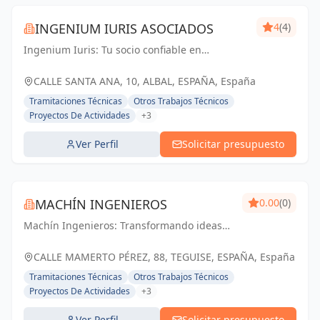
INGENIUM IURIS ASOCIADOS
4
(4)
Ingenium Iuris: Tu socio confiable en
ingeniería y arquitectura en Valencia.
Soluciones profesionales para proyectos
CALLE SANTA ANA, 10, ALBAL, ESPAÑA, España
exitosos.
Tramitaciones Técnicas
Otros Trabajos Técnicos
Proyectos De Actividades
+3
Ver Perfil
Solicitar presupuesto
MACHÍN INGENIEROS
0.00
(0)
Machín Ingenieros: Transformando ideas
en realidades. Innovación, calidad y
compromiso para un futuro sostenible.
CALLE MAMERTO PÉREZ, 88, TEGUISE, ESPAÑA, España
Tramitaciones Técnicas
Otros Trabajos Técnicos
Proyectos De Actividades
+3
Ver Perfil
Solicitar presupuesto