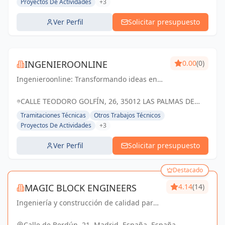
Proyectos De Actividades
+3
Ver Perfil
Solicitar presupuesto
INGENIEROONLINE
0.00
(0)
Ingenieroonline: Transformando ideas en
realidades, construyendo el futuro juntos
en Las Palmas de Gran Canaria.
CALLE TEODORO GOLFÍN, 26, 35012 LAS PALMAS DE
GRAN CANARIA, LAS PALMAS, ESPAÑA, España
Tramitaciones Técnicas
Otros Trabajos Técnicos
Proyectos De Actividades
+3
Ver Perfil
Solicitar presupuesto
Destacado
MAGIC BLOCK ENGINEERS
4.14
(14)
Ingeniería y construcción de calidad para
un futuro sostenible en Madrid y Sevilla La
Nueva.
Calle de Berdún, 21, Madrid, España, España