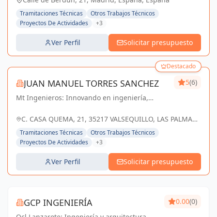
Tramitaciones Técnicas
Otros Trabajos Técnicos
Proyectos De Actividades
+3
Ver Perfil
Solicitar presupuesto
Destacado
JUAN MANUEL TORRES SANCHEZ
5
(6)
Mt Ingenieros: Innovando en ingeniería,
construyendo un futuro sostenible en Las
Palmas y Valsequillo de Gran Canaria.
C. CASA QUEMA, 21, 35217 VALSEQUILLO, LAS PALMAS,
ESPAÑA, España
Tramitaciones Técnicas
Otros Trabajos Técnicos
Proyectos De Actividades
+3
Ver Perfil
Solicitar presupuesto
GCP INGENIERÍA
0.00
(0)
Ocl Lanzarote: Ingeniería y arquitectura