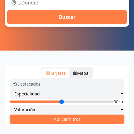
Buscar
Tarjetas
Mapa
Destacados
50km
Aplicar filtros