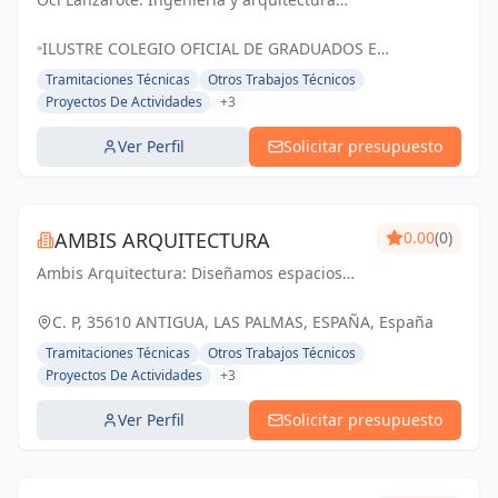
que transforman espacios en experiencias
excepcionales.
ILUSTRE COLEGIO OFICIAL DE GRADUADOS E
INGENIEROS TÉCNICOS INDUSTRIALES DE LAS PALMAS,
Tramitaciones Técnicas
Otros Trabajos Técnicos
C. TRIANA, 99, 35509 ARRECIFE, ESPAÑA, España
Proyectos De Actividades
+3
Ver Perfil
Solicitar presupuesto
AMBIS ARQUITECTURA
0.00
(0)
Ambis Arquitectura: Diseñamos espacios
que trascienden, construyendo sueños y
transformando realidades.
C. P, 35610 ANTIGUA, LAS PALMAS, ESPAÑA, España
Tramitaciones Técnicas
Otros Trabajos Técnicos
Proyectos De Actividades
+3
Ver Perfil
Solicitar presupuesto