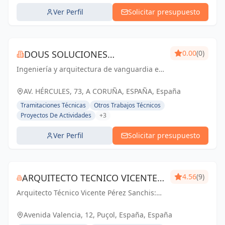
Ver Perfil
Solicitar presupuesto
DOUS SOLUCIONES
0.00
(0)
Ingeniería y arquitectura de vanguardia en
CONSTRUCTIVAS
A Coruña y Galicia. Construimos tus sueños
con calidad y compromiso.
AV. HÉRCULES, 73, A CORUÑA, ESPAÑA, España
Tramitaciones Técnicas
Otros Trabajos Técnicos
Proyectos De Actividades
+3
Ver Perfil
Solicitar presupuesto
ARQUITECTO TECNICO VICENTE
4.56
(9)
Arquitecto Técnico Vicente Pérez Sanchis:
PÉREZ SANCHIS
Creando espacios inspiradores,
transformando ideas en realidad.
Avenida Valencia, 12, Puçol, España, España