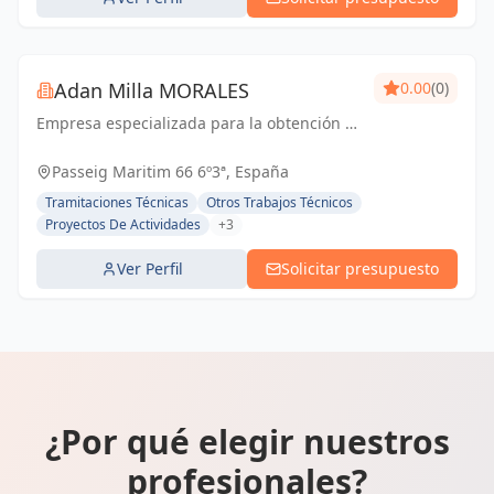
Adan Milla MORALES
0.00
(0)
Empresa especializada para la obtención de
licencias de actividad y el desarrollo de
proyectos de instalaciones eficientes y
Passeig Maritim 66 6º3ª, España
seguras para tu negocio o proyecto.
Tramitaciones Técnicas
Otros Trabajos Técnicos
Proyectos De Actividades
+3
Ver Perfil
Solicitar presupuesto
¿Por qué elegir nuestros
profesionales?