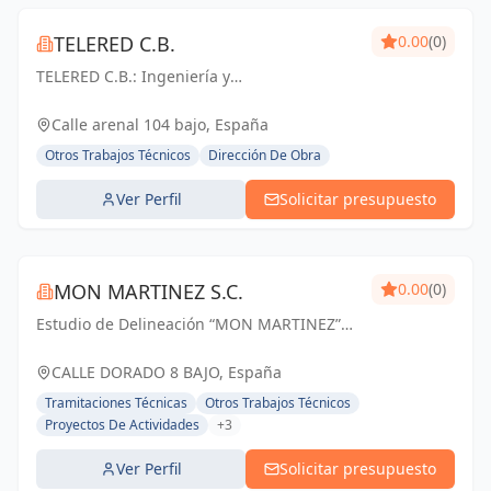
TELERED C.B.
0.00
(0)
TELERED C.B.: Ingeniería y
telecomunicaciones para un mundo
conectado. Soluciones integrales, calidad y
Calle arenal 104 bajo, España
experiencia en Vigo y Pontevedra.
Otros Trabajos Técnicos
Dirección De Obra
Ver Perfil
Solicitar presupuesto
MON MARTINEZ S.C.
0.00
(0)
Estudio de Delineación “MON MARTINEZ”
cuenta con una amplia trayectoria de más
de 25 años de experiencia. Entendemos
CALLE DORADO 8 BAJO, España
nuestro trabajo, como parte importante de
Tramitaciones Técnicas
Otros Trabajos Técnicos
un trabajo...
Proyectos De Actividades
+3
Ver Perfil
Solicitar presupuesto