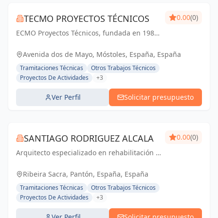
TECMO PROYECTOS TÉCNICOS
0.00
(0)
ECMO Proyectos Técnicos, fundada en 1989,
es una empresa con más de 25 años de
experiencia en la elaboración y tramitación
Avenida dos de Mayo, Móstoles, España, España
de proyectos de ingeniería, tanto
Tramitaciones Técnicas
Otros Trabajos Técnicos
industriales,...
Proyectos De Actividades
+3
Ver Perfil
Solicitar presupuesto
SANTIAGO RODRIGUEZ ALCALA
0.00
(0)
Arquitecto especializado en rehabilitación y
en arquitectura sostenible, consciente y
eficiente energéticamente. EL proyecto es tu
Ribeira Sacra, Pantón, España, España
casa.
Tramitaciones Técnicas
Otros Trabajos Técnicos
Proyectos De Actividades
+3
Ver Perfil
Solicitar presupuesto