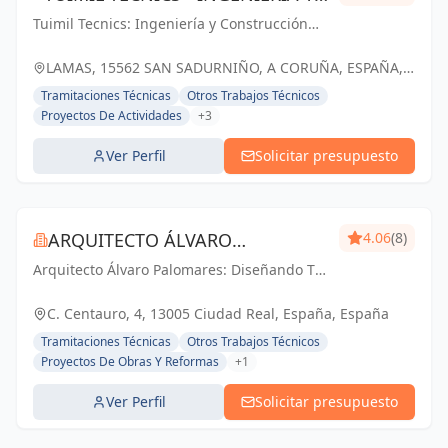
Tuimil Tecnics: Ingeniería y Construcción
CONSTRUCCIÓN
para un futuro sostenible en La Coruña. Tu
visión, nuestro compromiso.
LAMAS, 15562 SAN SADURNIÑO, A CORUÑA, ESPAÑA,
España
Tramitaciones Técnicas
Otros Trabajos Técnicos
Proyectos De Actividades
+3
Ver Perfil
Solicitar presupuesto
ARQUITECTO ÁLVARO
4.06
(8)
Arquitecto Álvaro Palomares: Diseñando Tu
PALOMARES
Mundo, Construyendo Tu Hogar.
C. Centauro, 4, 13005 Ciudad Real, España, España
Tramitaciones Técnicas
Otros Trabajos Técnicos
Proyectos De Obras Y Reformas
+1
Ver Perfil
Solicitar presupuesto