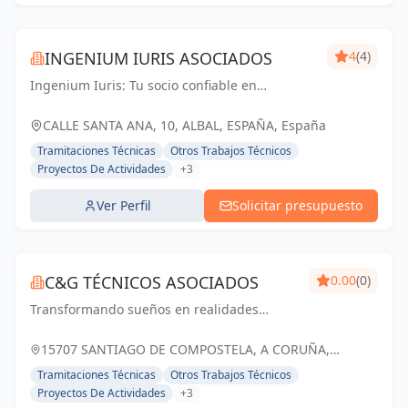
INGENIUM IURIS ASOCIADOS
4
(4)
Ingenium Iuris: Tu socio confiable en
ingeniería y arquitectura en Valencia.
Soluciones profesionales para proyectos
CALLE SANTA ANA, 10, ALBAL, ESPAÑA, España
exitosos.
Tramitaciones Técnicas
Otros Trabajos Técnicos
Proyectos De Actividades
+3
Ver Perfil
Solicitar presupuesto
C&G TÉCNICOS ASOCIADOS
0.00
(0)
Transformando sueños en realidades
arquitectónicas, con precisión y creatividad
15707 SANTIAGO DE COMPOSTELA, A CORUÑA,
ESPAÑA, España
Tramitaciones Técnicas
Otros Trabajos Técnicos
Proyectos De Actividades
+3