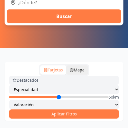
Buscar
Tarjetas
Mapa
Destacados
50km
Aplicar filtros