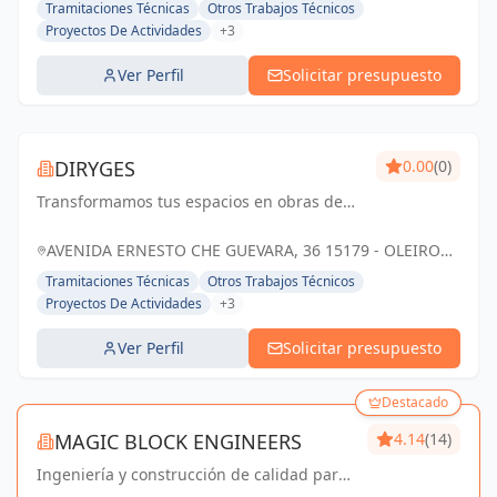
Tramitaciones Técnicas
Otros Trabajos Técnicos
Proyectos De Actividades
+3
Ver Perfil
Solicitar presupuesto
DIRYGES
0.00
(0)
Transformamos tus espacios en obras de
arte funcionales, reflejando tu estilo y
superando tus expectativas
AVENIDA ERNESTO CHE GUEVARA, 36 15179 - OLEIROS
A CORUÑA, ESPAÑA, España
Tramitaciones Técnicas
Otros Trabajos Técnicos
Proyectos De Actividades
+3
Ver Perfil
Solicitar presupuesto
Destacado
MAGIC BLOCK ENGINEERS
4.14
(14)
Ingeniería y construcción de calidad para
un futuro sostenible en Madrid y Sevilla La