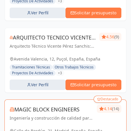
Proyectos De Actividades
+3
Ver Perfil
Solicitar presupuesto
ARQUITECTO TECNICO VICENTE
4.56
(9)
Arquitecto Técnico Vicente Pérez Sanchis:
PÉREZ SANCHIS
Creando espacios inspiradores,
transformando ideas en realidad.
Avenida Valencia, 12, Puçol, España, España
Tramitaciones Técnicas
Otros Trabajos Técnicos
Proyectos De Actividades
+3
Ver Perfil
Solicitar presupuesto
Destacado
MAGIC BLOCK ENGINEERS
4.14
(14)
Ingeniería y construcción de calidad para
un futuro sostenible en Madrid y Sevilla La
Nueva.
Calle de Berdún, 21, Madrid, España, España