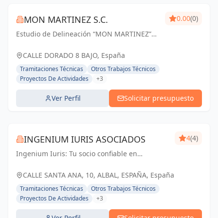
MON MARTINEZ S.C.
0.00
(0)
Estudio de Delineación “MON MARTINEZ”
cuenta con una amplia trayectoria de más
de 25 años de experiencia. Entendemos
CALLE DORADO 8 BAJO, España
nuestro trabajo, como parte importante de
Tramitaciones Técnicas
Otros Trabajos Técnicos
un trabajo...
Proyectos De Actividades
+3
Ver Perfil
Solicitar presupuesto
INGENIUM IURIS ASOCIADOS
4
(4)
Ingenium Iuris: Tu socio confiable en
ingeniería y arquitectura en Valencia.
Soluciones profesionales para proyectos
CALLE SANTA ANA, 10, ALBAL, ESPAÑA, España
exitosos.
Tramitaciones Técnicas
Otros Trabajos Técnicos
Proyectos De Actividades
+3
Ver Perfil
Solicitar presupuesto