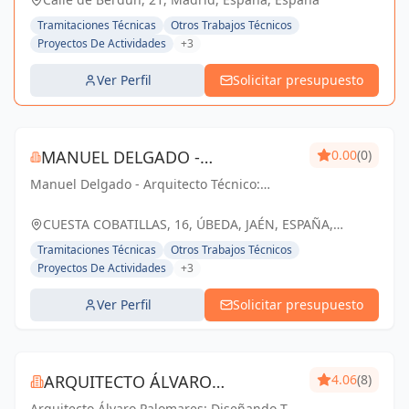
Tramitaciones Técnicas
Otros Trabajos Técnicos
Proyectos De Actividades
+3
Ver Perfil
Solicitar presupuesto
MANUEL DELGADO -
0.00
(0)
Manuel Delgado - Arquitecto Técnico:
ARQUITECTO TÉCNICO
Soluciones ingeniosas para tus proyectos
en Úbeda y Jaén. Trabajando juntos,
CUESTA COBATILLAS, 16, ÚBEDA, JAÉN, ESPAÑA,
construyendo sueños.
España
Tramitaciones Técnicas
Otros Trabajos Técnicos
Proyectos De Actividades
+3
Ver Perfil
Solicitar presupuesto
ARQUITECTO ÁLVARO
4.06
(8)
Arquitecto Álvaro Palomares: Diseñando Tu