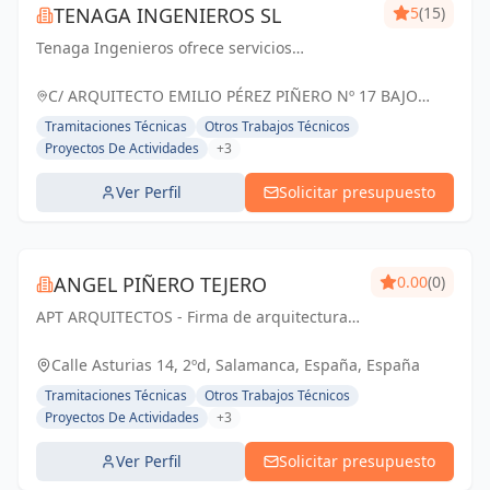
TENAGA INGENIEROS SL
5
(15)
Tenaga Ingenieros ofrece servicios
especializados en ingeniería, centrados en
mejorar la eficiencia energética y reducir
C/ ARQUITECTO EMILIO PÉREZ PIÑERO Nº 17 BAJO
costos para sus clientes. Desde proyectos
MURCIA, España
Tramitaciones Técnicas
Otros Trabajos Técnicos
hasta g...
Proyectos De Actividades
+3
Ver Perfil
Solicitar presupuesto
ANGEL PIÑERO TEJERO
0.00
(0)
APT ARQUITECTOS - Firma de arquitectura
con sede en Salamanca, España.
Calle Asturias 14, 2ºd, Salamanca, España, España
Tramitaciones Técnicas
Otros Trabajos Técnicos
Proyectos De Actividades
+3
Ver Perfil
Solicitar presupuesto