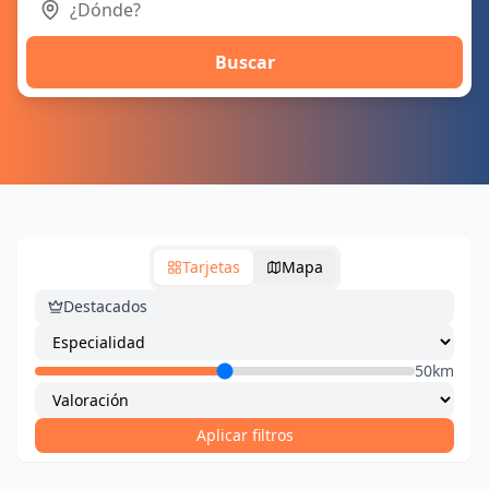
Buscar
Tarjetas
Mapa
Destacados
50km
Aplicar filtros