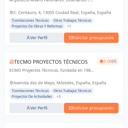
PALOMARES
Mundo, Construyendo Tu Hogar.
C. Centauro, 4, 13005 Ciudad Real, España, España
Tramitaciones Técnicas
Otros Trabajos Técnicos
Proyectos De Obras Y Reformas
+1
Ver Perfil
Solicitar presupuesto
TECMO PROYECTOS TÉCNICOS
0.00
(0)
ECMO Proyectos Técnicos, fundada en 1989,
es una empresa con más de 25 años de
experiencia en la elaboración y tramitación
Avenida dos de Mayo, Móstoles, España, España
de proyectos de ingeniería, tanto
Tramitaciones Técnicas
Otros Trabajos Técnicos
industriales,...
Proyectos De Actividades
+3
Ver Perfil
Solicitar presupuesto