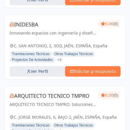
INIDESBA
0.00
(0)
Innovando espacios con ingeniería y diseño
arquitectónico de excelencia
C. SAN ANTONIO, 2, 3OD, JAÉN, ESPAÑA, España
Tramitaciones Técnicas
Otros Trabajos Técnicos
Proyectos De Actividades
+3
Ver Perfil
Solicitar presupuesto
ARQUITECTO TECNICO TMPRO
0.00
(0)
ARQUITECTO TECNICO TMPRO: Soluciones
técnicas y creativas para tus proyectos de
ingeniería y arquitectura en Jaén.
C. JORGE MORALES, 6, BAJO 2, JAÉN, ESPAÑA, España
Tramitaciones Técnicas
Otros Trabajos Técnicos