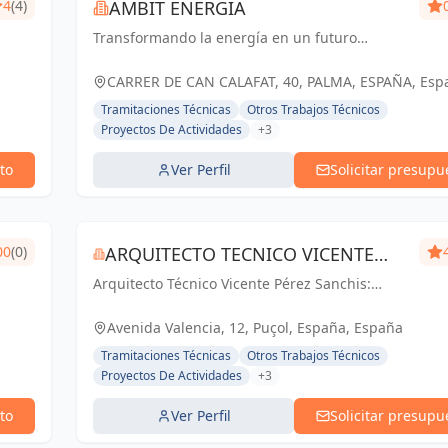
4
(4)
AMBIT ENERGIA
Transformando la energía en un futuro
sostenible y eficiente
CARRER DE CAN CALAFAT, 40, PALMA, ESPAÑA, Esp
Tramitaciones Técnicas
Otros Trabajos Técnicos
Proyectos De Actividades
+3
to
Ver Perfil
Solicitar presupu
00
(0)
ARQUITECTO TECNICO VICENTE
Arquitecto Técnico Vicente Pérez Sanchis:
PÉREZ SANCHIS
Creando espacios inspiradores, transformando
ideas en realidad.
Avenida Valencia, 12, Puçol, España, España
Tramitaciones Técnicas
Otros Trabajos Técnicos
Proyectos De Actividades
+3
to
Ver Perfil
Solicitar presupu