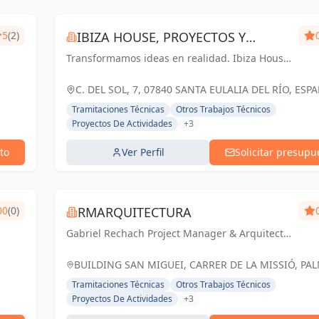
5
(2)
IBIZA HOUSE, PROYECTOS Y
Transformamos ideas en realidad. Ibiza House,
REFORMAS
tu socio confiable para proyectos y reformas
excepcionales.
C. DEL SOL, 7, 07840 SANTA EULALIA DEL RÍO, ESP
España
Tramitaciones Técnicas
Otros Trabajos Técnicos
Proyectos De Actividades
+3
to
Ver Perfil
Solicitar presupu
00
(0)
RMARQUITECTURA
Gabriel Rechach Project Manager & Arquitecto
Técnico: Transformando ideas en espacios
excepcionales, de forma innovadora y
BUILDING SAN MIGUEI, CARRER DE LA MISSIÓ, PA
sostenible
ESPAÑA, España
Tramitaciones Técnicas
Otros Trabajos Técnicos
Proyectos De Actividades
+3