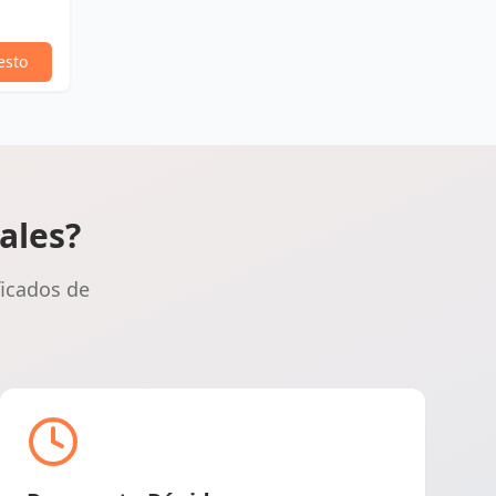
esto
ales?
ficados de