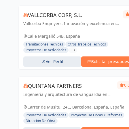
VALLCORBA CORP, S.L.
Vallcorba Enginyers: Innovación y excelencia en
cada proyecto, creando espacios inspiradores
para el futuro.
Calle Margalló 54B, España
Tramitaciones Técnicas
Otros Trabajos Técnicos
Proyectos De Actividades
+3
Ver Perfil
Solicitar presupues
QUINTANA PARTNERS
0.
Ingeniería y arquitectura de vanguardia en
Barcelona. QUINTANA PARTNERS:
Construyendo sueños, creando espacios.
Carrer de Musitu, 24C, Barcelona, España, España
Proyectos De Actividades
Proyectos De Obras Y Reformas
Dirección De Obra