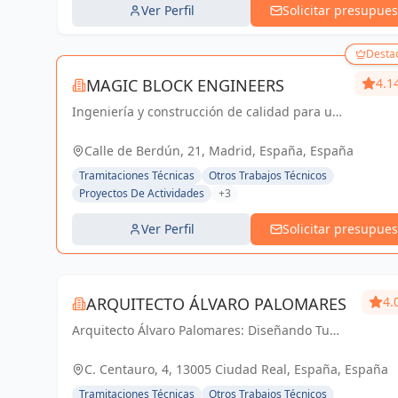
Ver Perfil
Solicitar presupues
Desta
MAGIC BLOCK ENGINEERS
4.1
Ingeniería y construcción de calidad para un
futuro sostenible en Madrid y Sevilla La
Nueva.
Calle de Berdún, 21, Madrid, España, España
Tramitaciones Técnicas
Otros Trabajos Técnicos
Proyectos De Actividades
+3
Ver Perfil
Solicitar presupues
ARQUITECTO ÁLVARO PALOMARES
4.
Arquitecto Álvaro Palomares: Diseñando Tu
Mundo, Construyendo Tu Hogar.
C. Centauro, 4, 13005 Ciudad Real, España, España
Tramitaciones Técnicas
Otros Trabajos Técnicos