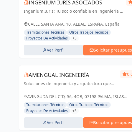
INGENIUM IURIS ASOCIADOS
Ingenium Iuris: Tu socio confiable en ingeniería y
arquitectura en Valencia. Soluciones
profesionales para proyectos exitosos.
CALLE SANTA ANA, 10, ALBAL, ESPAÑA, España
Tramitaciones Técnicas
Otros Trabajos Técnicos
Proyectos De Actividades
+3
Ver Perfil
Solicitar presupues
AMENGUAL INGENIERÍA
0.
Soluciones de ingeniería y arquitectura que
transforman espacios en Palma y Baleares
AVINGUDA DEL CID, 56, 4OB, 07198 PALMA, ISLAS
BALEARES, ESPAÑA, España
Tramitaciones Técnicas
Otros Trabajos Técnicos
Proyectos De Actividades
+3
Ver Perfil
Solicitar presupues