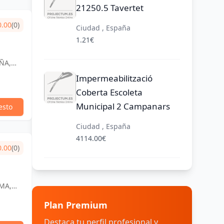
21250.5 Tavertet
0.00
(0)
Ciudad , España
1.21€
AÑA,
Impermeabilització
Coberta Escoleta
Municipal 2 Campanars
esto
Ciudad , España
4114.00€
0.00
(0)
LMA,
Plan Premium
Destaca tu perfil profesional y