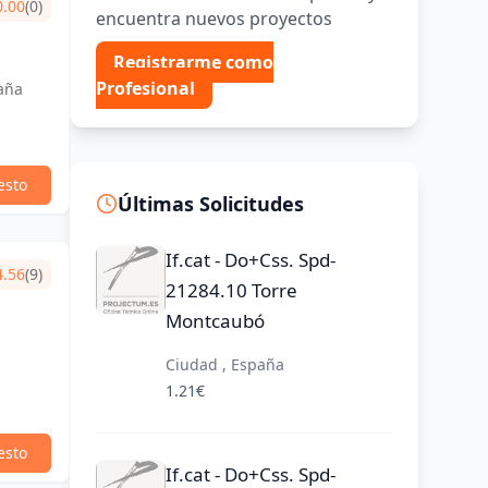
0.00
(0)
encuentra nuevos proyectos
Registrarme como
Profesional
aña
esto
Últimas Solicitudes
If.cat - Do+Css. Spd-
4.56
(9)
21284.10 Torre
Montcaubó
Ciudad , España
1.21€
esto
If.cat - Do+Css. Spd-