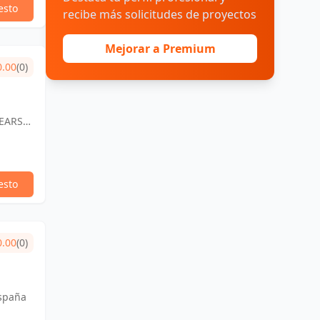
esto
recibe más solicitudes de proyectos
Mejorar a Premium
0.00
(0)
EARS,
esto
0.00
(0)
España