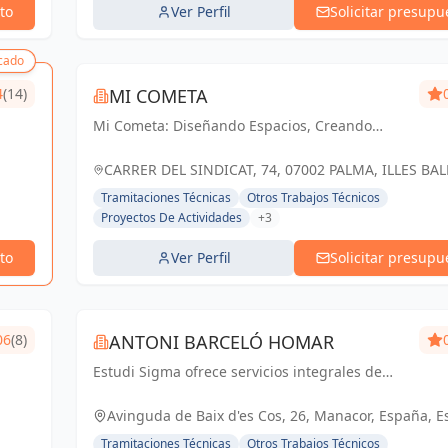
to
Ver Perfil
Solicitar presupu
cado
4
(14)
MI COMETA
Mi Cometa: Diseñando Espacios, Creando
Sueños.
CARRER DEL SINDICAT, 74, 07002 PALMA, ILLES BAL
ESPAÑA, España
Tramitaciones Técnicas
Otros Trabajos Técnicos
Proyectos De Actividades
+3
to
Ver Perfil
Solicitar presupu
06
(8)
ANTONI BARCELÓ HOMAR
Estudi Sigma ofrece servicios integrales de
ingeniería industrial, desde instalaciones
eléctricas hasta energías renovables,
Avinguda de Baix d'es Cos, 26, Manacor, España, 
certificación energética y licencias de activ...
Tramitaciones Técnicas
Otros Trabajos Técnicos