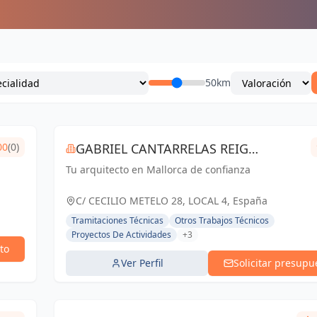
50km
00
(0)
GABRIEL CANTARRELAS REIG
Tu arquitecto en Mallorca de confianza
ARQUITECTURA
C/ CECILIO METELO 28, LOCAL 4, España
Tramitaciones Técnicas
Otros Trabajos Técnicos
Proyectos De Actividades
+3
to
Ver Perfil
Solicitar presupu