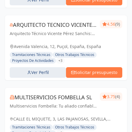
ARQUITECTO TECNICO VICENTE
4.56
(9)
Arquitecto Técnico Vicente Pérez Sanchis:
PÉREZ SANCHIS
Creando espacios inspiradores,
transformando ideas en realidad.
Avenida Valencia, 12, Puçol, España, España
Tramitaciones Técnicas
Otros Trabajos Técnicos
Proyectos De Actividades
+3
Ver Perfil
Solicitar presupuesto
MULTISERVICIOS FOMBELLA SL
3.75
(4)
Multiservicios Fombella: Tu aliado confiable
en ingeniería y arquitectura, creando
soluciones sólidas para un futuro
CALLE EL MIQUETE, 3, LAS PAJANOSAS, SEVILLA,
construido con excelencia.
ESPAÑA, España
Tramitaciones Técnicas
Otros Trabajos Técnicos