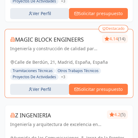
Proyectos De Actividades
+3
Ver Perfil
Solicitar presupuesto
Destacado
MAGIC BLOCK ENGINEERS
4.14
(14)
Ingeniería y construcción de calidad para
un futuro sostenible en Madrid y Sevilla La
Nueva.
Calle de Berdún, 21, Madrid, España, España
Tramitaciones Técnicas
Otros Trabajos Técnicos
Proyectos De Actividades
+3
Ver Perfil
Solicitar presupuesto
Z INGENIERIA
4.2
(5)
Ingeniería y arquitectura de excelencia en
Cádiz y Jerez de la Frontera. Tu socio
confiable para proyectos técnicos y licencias
Avenida de las Comunicaciones, 5, Jerez de la Frontera,