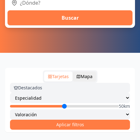
Buscar
Tarjetas
Mapa
Destacados
50km
Aplicar filtros