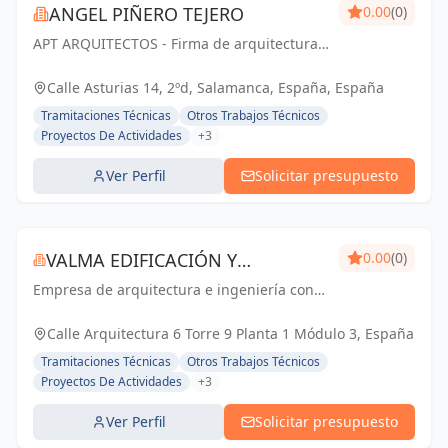
ANGEL PIÑERO TEJERO
0.00
(0)
APT ARQUITECTOS - Firma de arquitectura
con sede en Salamanca, España.
Calle Asturias 14, 2ºd, Salamanca, España, España
Tramitaciones Técnicas
Otros Trabajos Técnicos
Proyectos De Actividades
+3
Ver Perfil
Solicitar presupuesto
VALMA EDIFICACIÓN Y
0.00
(0)
Empresa de arquitectura e ingeniería con
PERITACIONES SL
más de 15 años de experiencia en la
dirección y gestión de obras, redacción de
Calle Arquitectura 6 Torre 9 Planta 1 Módulo 3, España
proyectos y redacción de informes
Tramitaciones Técnicas
Otros Trabajos Técnicos
periciales.
Proyectos De Actividades
+3
Ver Perfil
Solicitar presupuesto