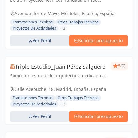
es una empresa con más de 25 años de
experiencia en la elaboración y tramitación
Avenida dos de Mayo, Móstoles, España, España
de proyectos de ingeniería, tanto
Tramitaciones Técnicas
Otros Trabajos Técnicos
industriales,...
Proyectos De Actividades
+3
Ver Perfil
Solicitar presupuesto
Triple Estudio_Juan Pérez Salguero
5
(9)
Somos un estudio de arquitectura dedicado a
todo tipo de proyectos y licencias, junto con
equipo propia para reformas integrales
Calle Acebuche, 18, Madrid, España, España
Tramitaciones Técnicas
Otros Trabajos Técnicos
Proyectos De Actividades
+3
Ver Perfil
Solicitar presupuesto