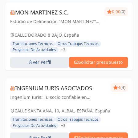
MON MARTINEZ S.C.
0.00
(0)
Estudio de Delineación “MON MARTINEZ”
cuenta con una amplia trayectoria de más
de 25 años de experiencia. Entendemos
CALLE DORADO 8 BAJO, España
nuestro trabajo, como parte importante de
Tramitaciones Técnicas
Otros Trabajos Técnicos
un trabajo...
Proyectos De Actividades
+3
Ver Perfil
Solicitar presupuesto
INGENIUM IURIS ASOCIADOS
4
(4)
Ingenium Iuris: Tu socio confiable en
ingeniería y arquitectura en Valencia.
Soluciones profesionales para proyectos
CALLE SANTA ANA, 10, ALBAL, ESPAÑA, España
exitosos.
Tramitaciones Técnicas
Otros Trabajos Técnicos
Proyectos De Actividades
+3
Ver Perfil
Solicitar presupuesto