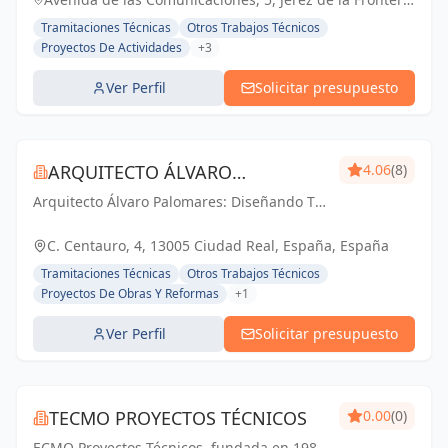
de apertura.
España, España
Tramitaciones Técnicas
Otros Trabajos Técnicos
Proyectos De Actividades
+3
Ver Perfil
Solicitar presupuesto
ARQUITECTO ÁLVARO
4.06
(8)
Arquitecto Álvaro Palomares: Diseñando Tu
PALOMARES
Mundo, Construyendo Tu Hogar.
C. Centauro, 4, 13005 Ciudad Real, España, España
Tramitaciones Técnicas
Otros Trabajos Técnicos
Proyectos De Obras Y Reformas
+1
Ver Perfil
Solicitar presupuesto
TECMO PROYECTOS TÉCNICOS
0.00
(0)
ECMO Proyectos Técnicos, fundada en 1989,