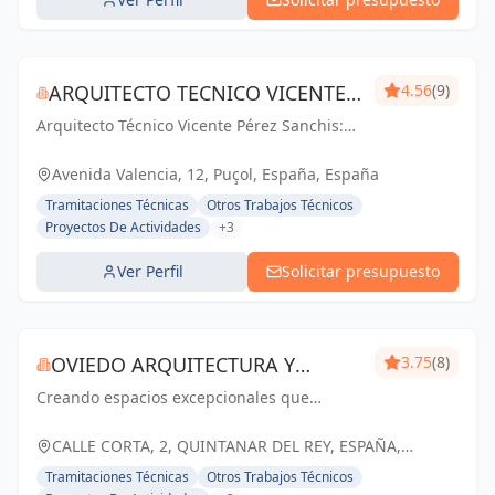
ARQUITECTO TECNICO VICENTE
4.56
(9)
Arquitecto Técnico Vicente Pérez Sanchis:
PÉREZ SANCHIS
Creando espacios inspiradores,
transformando ideas en realidad.
Avenida Valencia, 12, Puçol, España, España
Tramitaciones Técnicas
Otros Trabajos Técnicos
Proyectos De Actividades
+3
Ver Perfil
Solicitar presupuesto
OVIEDO ARQUITECTURA Y
3.75
(8)
Creando espacios excepcionales que
CONSTRUCCIÓN
inspiran, enriquecen y perduran en el
tiempo. Tu visión, nuestra pasión.
CALLE CORTA, 2, QUINTANAR DEL REY, ESPAÑA,
España
Tramitaciones Técnicas
Otros Trabajos Técnicos