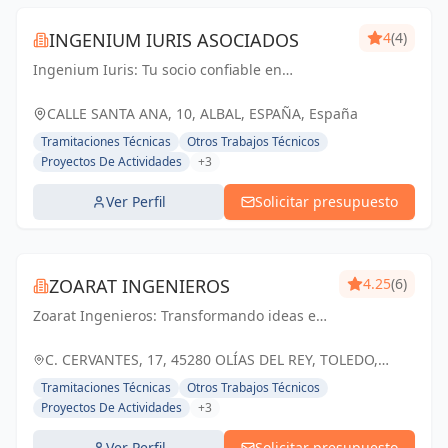
INGENIUM IURIS ASOCIADOS
4
(4)
Ingenium Iuris: Tu socio confiable en
ingeniería y arquitectura en Valencia.
Soluciones profesionales para proyectos
CALLE SANTA ANA, 10, ALBAL, ESPAÑA, España
exitosos.
Tramitaciones Técnicas
Otros Trabajos Técnicos
Proyectos De Actividades
+3
Ver Perfil
Solicitar presupuesto
ZOARAT INGENIEROS
4.25
(6)
Zoarat Ingenieros: Transformando ideas en
realidad, construyendo un futuro sólido y
sostenible en Olías del Rey y Toledo.
C. CERVANTES, 17, 45280 OLÍAS DEL REY, TOLEDO,
ESPAÑA, España
Tramitaciones Técnicas
Otros Trabajos Técnicos
Proyectos De Actividades
+3
Ver Perfil
Solicitar presupuesto