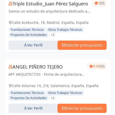
Triple Estudio_Juan Pérez Salguero
5
(9)
Somos un estudio de arquitectura dedicado a
todo tipo de proyectos y licencias, junto con
equipo propia para reformas integrales
Calle Acebuche, 18, Madrid, España, España
Tramitaciones Técnicas
Otros Trabajos Técnicos
Proyectos De Actividades
+3
Ver Perfil
Solicitar presupuesto
ANGEL PIÑERO TEJERO
0.00
(0)
APT ARQUITECTOS - Firma de arquitectura
con sede en Salamanca, España.
Calle Asturias 14, 2ºd, Salamanca, España, España
Tramitaciones Técnicas
Otros Trabajos Técnicos
Proyectos De Actividades
+3
Ver Perfil
Solicitar presupuesto