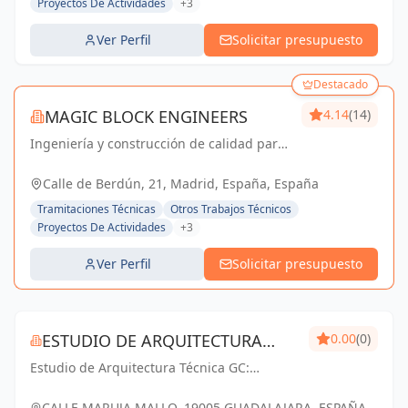
Proyectos De Actividades
+3
Ver Perfil
Solicitar presupuesto
Destacado
MAGIC BLOCK ENGINEERS
4.14
(14)
Ingeniería y construcción de calidad para
un futuro sostenible en Madrid y Sevilla La
Nueva.
Calle de Berdún, 21, Madrid, España, España
Tramitaciones Técnicas
Otros Trabajos Técnicos
Proyectos De Actividades
+3
Ver Perfil
Solicitar presupuesto
ESTUDIO DE ARQUITECTURA
0.00
(0)
Estudio de Arquitectura Técnica GC:
TÉCNICA GC
Creando espacios inspiradores y
funcionales que transforman la vida de las
CALLE MARUJA MALLO, 19005 GUADALAJARA, ESPAÑA,