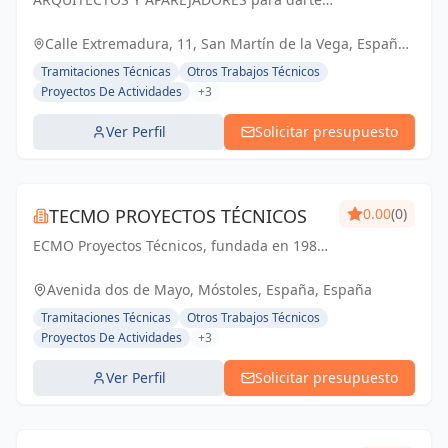
SANZ PINTO
SOLUCIONES
Calle Extremadura, 11, San Martín de la Vega, España,
España
Tramitaciones Técnicas
Otros Trabajos Técnicos
Proyectos De Actividades
+3
Ver Perfil
Solicitar presupuesto
TECMO PROYECTOS TÉCNICOS
0.00
(0)
ECMO Proyectos Técnicos, fundada en 1989,
es una empresa con más de 25 años de
experiencia en la elaboración y tramitación
Avenida dos de Mayo, Móstoles, España, España
de proyectos de ingeniería, tanto
Tramitaciones Técnicas
Otros Trabajos Técnicos
industriales,...
Proyectos De Actividades
+3
Ver Perfil
Solicitar presupuesto