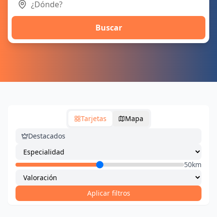
Buscar
Tarjetas
Mapa
Destacados
50km
Aplicar filtros