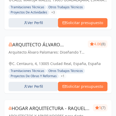
personas.
España
Tramitaciones Técnicas
Otros Trabajos Técnicos
Proyectos De Actividades
+3
Ver Perfil
Solicitar presupuesto
ARQUITECTO ÁLVARO
4.06
(8)
Arquitecto Álvaro Palomares: Diseñando Tu
PALOMARES
Mundo, Construyendo Tu Hogar.
C. Centauro, 4, 13005 Ciudad Real, España, España
Tramitaciones Técnicas
Otros Trabajos Técnicos
Proyectos De Obras Y Reformas
+1
Ver Perfil
Solicitar presupuesto
HOGAR ARQUITECTURA - RAQUEL
5
(7)
ARQUITECTOS Y APAREJADORES para darte