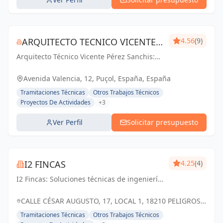
ARQUITECTO TECNICO VICENTE
4.56
(9)
Arquitecto Técnico Vicente Pérez Sanchis:
PÉREZ SANCHIS
Creando espacios inspiradores,
transformando ideas en realidad.
Avenida Valencia, 12, Puçol, España, España
Tramitaciones Técnicas
Otros Trabajos Técnicos
Proyectos De Actividades
+3
Ver Perfil
Solicitar presupuesto
I2 FINCAS
4.25
(4)
I2 Fincas: Soluciones técnicas de ingeniería
y arquitectura, construyendo el futuro con
excelencia y compromiso
CALLE CÉSAR AUGUSTO, 17, LOCAL 1, 18210 PELIGROS,
GRANADA, ESPAÑA, España
Tramitaciones Técnicas
Otros Trabajos Técnicos