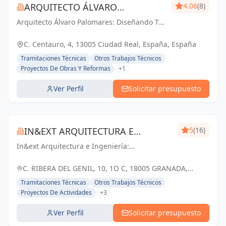
ARQUITECTO ÁLVARO
4.06
(8)
Arquitecto Álvaro Palomares: Diseñando Tu
PALOMARES
Mundo, Construyendo Tu Hogar.
C. Centauro, 4, 13005 Ciudad Real, España, España
Tramitaciones Técnicas
Otros Trabajos Técnicos
Proyectos De Obras Y Reformas
+1
Ver Perfil
Solicitar presupuesto
IN&EXT ARQUITECTURA E
5
(16)
In&ext Arquitectura e Ingeniería:
INGENIERÍA
Construyendo sueños, innovando realidades.
Juntos creamos un futuro sostenible y
C. RIBERA DEL GENIL, 10, 1O C, 18005 GRANADA,
funcional.
ESPAÑA, España
Tramitaciones Técnicas
Otros Trabajos Técnicos
Proyectos De Actividades
+3
Ver Perfil
Solicitar presupuesto