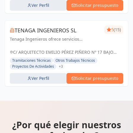
Ver Perfil
Solicitar presupuesto
TENAGA INGENIEROS SL
5
(15)
Tenaga Ingenieros ofrece servicios
especializados en ingeniería, centrados en
mejorar la eficiencia energética y reducir
C/ ARQUITECTO EMILIO PÉREZ PIÑERO Nº 17 BAJO
costos para sus clientes. Desde proyectos
MURCIA, España
Tramitaciones Técnicas
Otros Trabajos Técnicos
hasta g...
Proyectos De Actividades
+3
Ver Perfil
Solicitar presupuesto
¿Por qué elegir nuestros