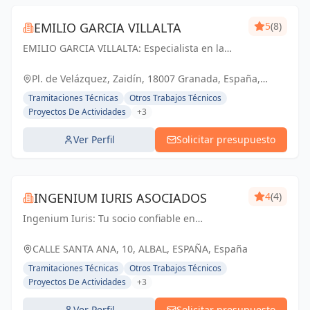
EMILIO GARCIA VILLALTA
5
(8)
EMILIO GARCIA VILLALTA: Especialista en la
tramitación de Licencias de Apertura Express
Pl. de Velázquez, Zaidín, 18007 Granada, España,
España
Tramitaciones Técnicas
Otros Trabajos Técnicos
Proyectos De Actividades
+3
Ver Perfil
Solicitar presupuesto
INGENIUM IURIS ASOCIADOS
4
(4)
Ingenium Iuris: Tu socio confiable en
ingeniería y arquitectura en Valencia.
Soluciones profesionales para proyectos
CALLE SANTA ANA, 10, ALBAL, ESPAÑA, España
exitosos.
Tramitaciones Técnicas
Otros Trabajos Técnicos
Proyectos De Actividades
+3
Ver Perfil
Solicitar presupuesto