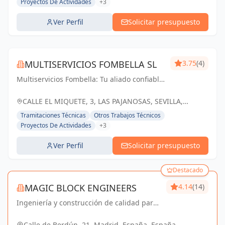
Proyectos De Actividades
+3
Ver Perfil
Solicitar presupuesto
MULTISERVICIOS FOMBELLA SL
3.75
(4)
Multiservicios Fombella: Tu aliado confiable
en ingeniería y arquitectura, creando
soluciones sólidas para un futuro
CALLE EL MIQUETE, 3, LAS PAJANOSAS, SEVILLA,
construido con excelencia.
ESPAÑA, España
Tramitaciones Técnicas
Otros Trabajos Técnicos
Proyectos De Actividades
+3
Ver Perfil
Solicitar presupuesto
Destacado
MAGIC BLOCK ENGINEERS
4.14
(14)
Ingeniería y construcción de calidad para
un futuro sostenible en Madrid y Sevilla La
Nueva.
Calle de Berdún, 21, Madrid, España, España