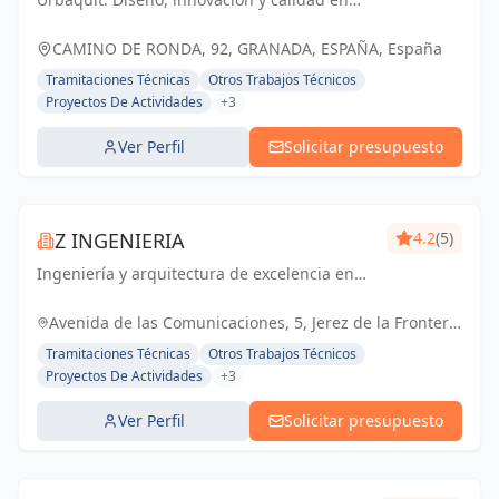
arquitectura y reformas en Granada.
Creando espacios únicos que inspiran.
CAMINO DE RONDA, 92, GRANADA, ESPAÑA, España
Tramitaciones Técnicas
Otros Trabajos Técnicos
Proyectos De Actividades
+3
Ver Perfil
Solicitar presupuesto
Z INGENIERIA
4.2
(5)
Ingeniería y arquitectura de excelencia en
Cádiz y Jerez de la Frontera. Tu socio
confiable para proyectos técnicos y licencias
Avenida de las Comunicaciones, 5, Jerez de la Frontera,
de apertura.
España, España
Tramitaciones Técnicas
Otros Trabajos Técnicos
Proyectos De Actividades
+3
Ver Perfil
Solicitar presupuesto