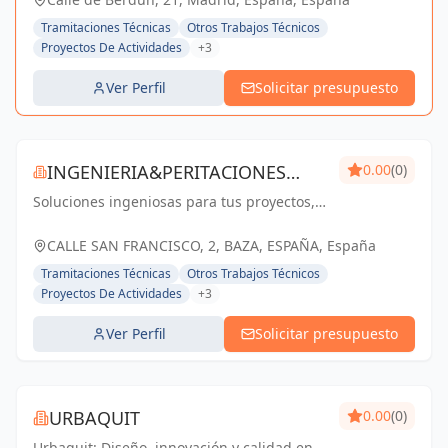
Tramitaciones Técnicas
Otros Trabajos Técnicos
Proyectos De Actividades
+3
Ver Perfil
Solicitar presupuesto
INGENIERIA&PERITACIONES
0.00
(0)
Soluciones ingeniosas para tus proyectos,
BASTI, S.L.
confía en Ingenieria&peritaciones Basti, S.l.
CALLE SAN FRANCISCO, 2, BAZA, ESPAÑA, España
Tramitaciones Técnicas
Otros Trabajos Técnicos
Proyectos De Actividades
+3
Ver Perfil
Solicitar presupuesto
URBAQUIT
0.00
(0)
Urbaquit: Diseño, innovación y calidad en