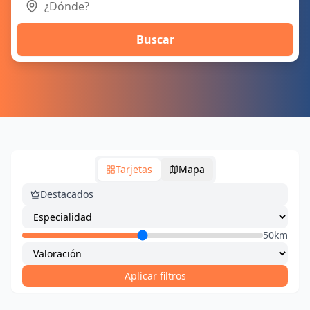
Buscar
Tarjetas
Mapa
Destacados
50km
Aplicar filtros