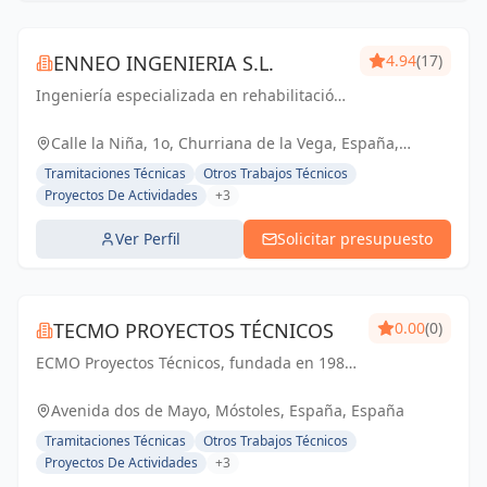
ENNEO INGENIERIA S.L.
4.94
(17)
Ingeniería especializada en rehabilitación
energética, energías renovables,
instalaciones de autoconsumo colectivo,
Calle la Niña, 1o, Churriana de la Vega, España,
tramitación de subvenciones, servicios de
España
Tramitaciones Técnicas
Otros Trabajos Técnicos
Arquitectura...
Proyectos De Actividades
+3
Ver Perfil
Solicitar presupuesto
TECMO PROYECTOS TÉCNICOS
0.00
(0)
ECMO Proyectos Técnicos, fundada en 1989,
es una empresa con más de 25 años de
experiencia en la elaboración y tramitación
Avenida dos de Mayo, Móstoles, España, España
de proyectos de ingeniería, tanto
Tramitaciones Técnicas
Otros Trabajos Técnicos
industriales,...
Proyectos De Actividades
+3