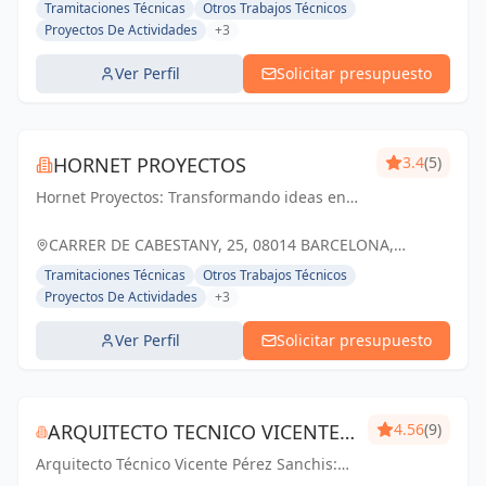
Tramitaciones Técnicas
Otros Trabajos Técnicos
Proyectos De Actividades
+3
Ver Perfil
Solicitar presupuesto
HORNET PROYECTOS
3.4
(5)
Hornet Proyectos: Transformando ideas en
realidades arquitectónicas e ingenieras,
impulsando el crecimiento de nuestros
CARRER DE CABESTANY, 25, 08014 BARCELONA,
clientes
ESPAÑA, España
Tramitaciones Técnicas
Otros Trabajos Técnicos
Proyectos De Actividades
+3
Ver Perfil
Solicitar presupuesto
ARQUITECTO TECNICO VICENTE
4.56
(9)
Arquitecto Técnico Vicente Pérez Sanchis:
PÉREZ SANCHIS
Creando espacios inspiradores,