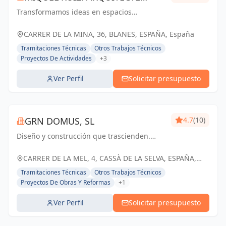
Transformamos ideas en espacios
TÉCNIC
funcionales y estéticamente atractivos,
impulsando el desarrollo en Blanes y
CARRER DE LA MINA, 36, BLANES, ESPAÑA, España
Gerona
Tramitaciones Técnicas
Otros Trabajos Técnicos
Proyectos De Actividades
+3
Ver Perfil
Solicitar presupuesto
GRN DOMUS, SL
4.7
(10)
Diseño y construcción que trascienden.
GRN Arquitectura, creando espacios únicos
y funcionales para un futuro sostenible.
CARRER DE LA MEL, 4, CASSÀ DE LA SELVA, ESPAÑA,
España
Tramitaciones Técnicas
Otros Trabajos Técnicos
Proyectos De Obras Y Reformas
+1
Ver Perfil
Solicitar presupuesto