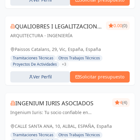
QUALIOBRES I LEGALITZACIONS
0.00
(0)
ARQUITECTURA - INGENIERÍA
SL
Paissos Catalans, 29, Vic, España, España
Tramitaciones Técnicas
Otros Trabajos Técnicos
Proyectos De Actividades
+3
Ver Perfil
Solicitar presupuesto
INGENIUM IURIS ASOCIADOS
4
(4)
Ingenium Iuris: Tu socio confiable en
ingeniería y arquitectura en Valencia.
Soluciones profesionales para proyectos
CALLE SANTA ANA, 10, ALBAL, ESPAÑA, España
exitosos.
Tramitaciones Técnicas
Otros Trabajos Técnicos