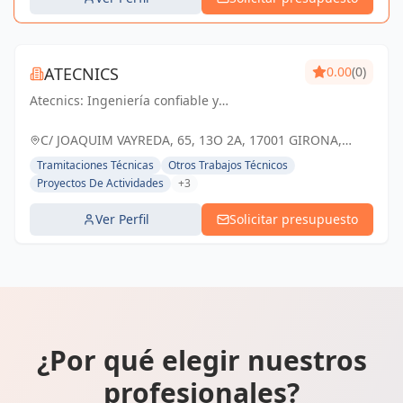
ATECNICS
0.00
(0)
Atecnics: Ingeniería confiable y
comprometida con el progreso de Girona.
Impulsando soluciones que marcan la
C/ JOAQUIM VAYREDA, 65, 13O 2A, 17001 GIRONA,
diferencia.
ESPAÑA, España
Tramitaciones Técnicas
Otros Trabajos Técnicos
Proyectos De Actividades
+3
Ver Perfil
Solicitar presupuesto
¿Por qué elegir nuestros
profesionales?