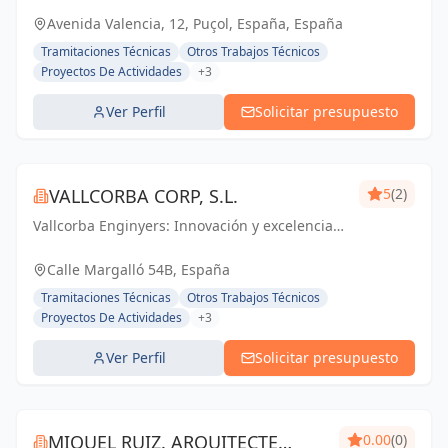
transformando ideas en realidad.
Avenida Valencia, 12, Puçol, España, España
Tramitaciones Técnicas
Otros Trabajos Técnicos
Proyectos De Actividades
+3
Ver Perfil
Solicitar presupuesto
VALLCORBA CORP, S.L.
5
(2)
Vallcorba Enginyers: Innovación y excelencia
en cada proyecto, creando espacios
inspiradores para el futuro.
Calle Margalló 54B, España
Tramitaciones Técnicas
Otros Trabajos Técnicos
Proyectos De Actividades
+3
Ver Perfil
Solicitar presupuesto
MIQUEL RUIZ. ARQUITECTE
0.00
(0)