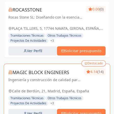
ROCASSTONE
0.00
(0)
Rocas Stone SL: Diseñando con la esencia
de la naturaleza, construyendo con la
fuerza de la piedra.
PLAÇA TIL.LERS, 5, 17744 NAVATA, GIRONA, ESPAÑA,
España
Tramitaciones Técnicas
Otros Trabajos Técnicos
Proyectos De Actividades
+3
Ver Perfil
Solicitar presupuesto
Destacado
MAGIC BLOCK ENGINEERS
4.14
(14)
Ingeniería y construcción de calidad para
un futuro sostenible en Madrid y Sevilla La
Nueva.
Calle de Berdún, 21, Madrid, España, España
Tramitaciones Técnicas
Otros Trabajos Técnicos
Proyectos De Actividades
+3
Ver Perfil
Solicitar presupuesto