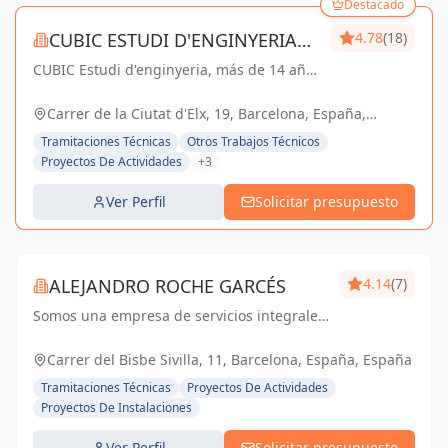
Destacado
CUBIC ESTUDI D'ENGINYERIA
4.78
(18)
CUBIC Estudi d'enginyeria, más de 14 años
S.L.
brindando servicios de Arquitectura e
Ingeniería con una trayectoria sólida y
Carrer de la Ciutat d'Elx, 19, Barcelona, España,
exitosa
España
Tramitaciones Técnicas
Otros Trabajos Técnicos
Proyectos De Actividades
+3
Ver Perfil
Solicitar presupuesto
ALEJANDRO ROCHE GARCÉS
4.14
(7)
Somos una empresa de servicios integrales
con el objetivo de poder satisfacer las
necesidades técnicas de nuestr@s clientes
Carrer del Bisbe Sivilla, 11, Barcelona, España, España
aportando el máximo de experiencia y
Tramitaciones Técnicas
Proyectos De Actividades
conocimie...
Proyectos De Instalaciones
Ver Perfil
Solicitar presupuesto