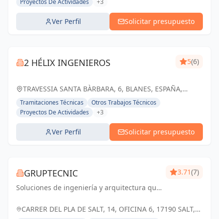
Proyectos De Actividades
+3
Ver Perfil
Solicitar presupuesto
2 HÉLIX INGENIEROS
5
(6)
TRAVESSIA SANTA BÀRBARA, 6, BLANES, ESPAÑA,
España
Tramitaciones Técnicas
Otros Trabajos Técnicos
Proyectos De Actividades
+3
Ver Perfil
Solicitar presupuesto
GRUPTECNIC
3.71
(7)
Soluciones de ingeniería y arquitectura que
transforman espacios con excelencia y
compromiso
CARRER DEL PLA DE SALT, 14, OFICINA 6, 17190 SALT,
ESPAÑA, España