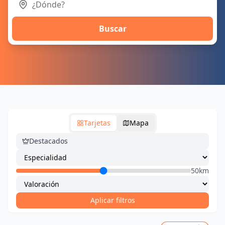
Buscar
Tarjetas
Mapa
Destacados
50km
Aplicar filtros