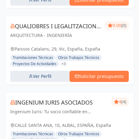
QUALIOBRES I LEGALITZACIONS
0.00
(0)
ARQUITECTURA - INGENIERÍA
SL
Paissos Catalans, 29, Vic, España, España
Tramitaciones Técnicas
Otros Trabajos Técnicos
Proyectos De Actividades
+3
Ver Perfil
Solicitar presupuesto
INGENIUM IURIS ASOCIADOS
4
(4)
Ingenium Iuris: Tu socio confiable en
ingeniería y arquitectura en Valencia.
Soluciones profesionales para proyectos
CALLE SANTA ANA, 10, ALBAL, ESPAÑA, España
exitosos.
Tramitaciones Técnicas
Otros Trabajos Técnicos