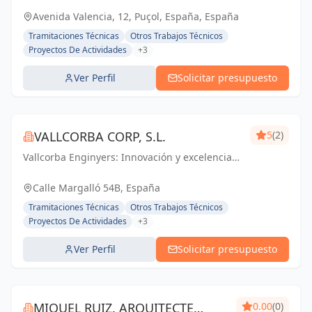
transformando ideas en realidad.
Avenida Valencia, 12, Puçol, España, España
Tramitaciones Técnicas
Otros Trabajos Técnicos
Proyectos De Actividades
+3
Ver Perfil
Solicitar presupuesto
VALLCORBA CORP, S.L.
5
(2)
Vallcorba Enginyers: Innovación y excelencia
en cada proyecto, creando espacios
inspiradores para el futuro.
Calle Margalló 54B, España
Tramitaciones Técnicas
Otros Trabajos Técnicos
Proyectos De Actividades
+3
Ver Perfil
Solicitar presupuesto
MIQUEL RUIZ. ARQUITECTE
0.00
(0)