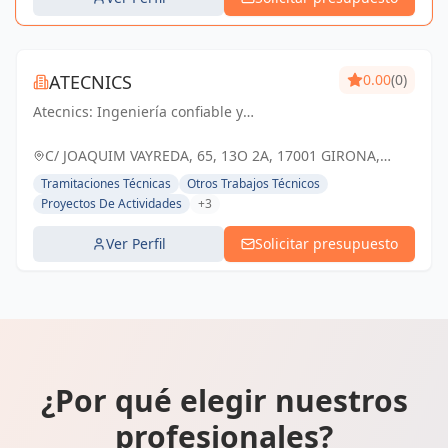
ATECNICS
0.00
(0)
Atecnics: Ingeniería confiable y
comprometida con el progreso de Girona.
Impulsando soluciones que marcan la
C/ JOAQUIM VAYREDA, 65, 13O 2A, 17001 GIRONA,
diferencia.
ESPAÑA, España
Tramitaciones Técnicas
Otros Trabajos Técnicos
Proyectos De Actividades
+3
Ver Perfil
Solicitar presupuesto
¿Por qué elegir nuestros
profesionales?