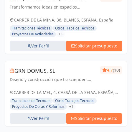
Transformamos ideas en espacios
TÉCNIC
funcionales y estéticamente atractivos,
impulsando el desarrollo en Blanes y
CARRER DE LA MINA, 36, BLANES, ESPAÑA, España
Gerona
Tramitaciones Técnicas
Otros Trabajos Técnicos
Proyectos De Actividades
+3
Ver Perfil
Solicitar presupuesto
GRN DOMUS, SL
4.7
(10)
Diseño y construcción que trascienden.
GRN Arquitectura, creando espacios únicos
y funcionales para un futuro sostenible.
CARRER DE LA MEL, 4, CASSÀ DE LA SELVA, ESPAÑA,
España
Tramitaciones Técnicas
Otros Trabajos Técnicos
Proyectos De Obras Y Reformas
+1
Ver Perfil
Solicitar presupuesto