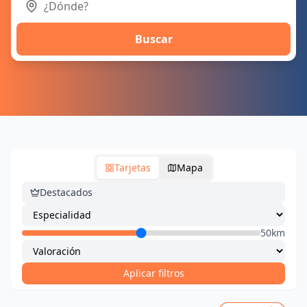
Buscar
Tarjetas
Mapa
Destacados
50km
Aplicar filtros