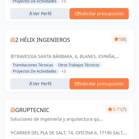
Proyectos De Actividades
+3
Ver Perfil
Solicitar presupuesto
2 HÉLIX INGENIEROS
5
(6)
TRAVESSIA SANTA BÀRBARA, 6, BLANES, ESPAÑA,
España
Tramitaciones Técnicas
Otros Trabajos Técnicos
Proyectos De Actividades
+3
Ver Perfil
Solicitar presupuesto
GRUPTECNIC
3.71
(7)
Soluciones de ingeniería y arquitectura que
transforman espacios con excelencia y
compromiso
CARRER DEL PLA DE SALT, 14, OFICINA 6, 17190 SALT,
ESPAÑA, España