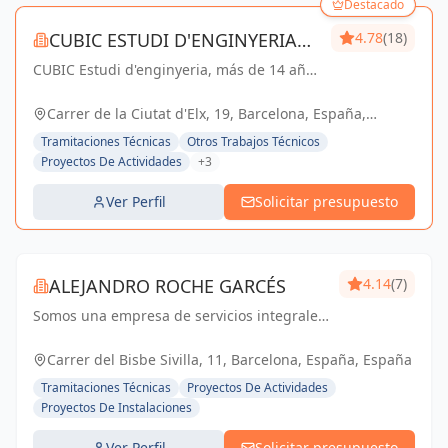
Destacado
CUBIC ESTUDI D'ENGINYERIA
4.78
(18)
CUBIC Estudi d'enginyeria, más de 14 años
S.L.
brindando servicios de Arquitectura e
Ingeniería con una trayectoria sólida y
Carrer de la Ciutat d'Elx, 19, Barcelona, España,
exitosa
España
Tramitaciones Técnicas
Otros Trabajos Técnicos
Proyectos De Actividades
+3
Ver Perfil
Solicitar presupuesto
ALEJANDRO ROCHE GARCÉS
4.14
(7)
Somos una empresa de servicios integrales
con el objetivo de poder satisfacer las
necesidades técnicas de nuestr@s clientes
Carrer del Bisbe Sivilla, 11, Barcelona, España, España
aportando el máximo de experiencia y
Tramitaciones Técnicas
Proyectos De Actividades
conocimie...
Proyectos De Instalaciones
Ver Perfil
Solicitar presupuesto