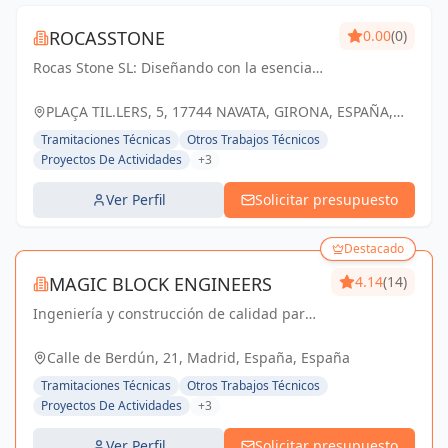
ROCASSTONE
0.00
(0)
Rocas Stone SL: Diseñando con la esencia
de la naturaleza, construyendo con la
fuerza de la piedra.
PLAÇA TIL.LERS, 5, 17744 NAVATA, GIRONA, ESPAÑA,
España
Tramitaciones Técnicas
Otros Trabajos Técnicos
Proyectos De Actividades
+3
Ver Perfil
Solicitar presupuesto
Destacado
MAGIC BLOCK ENGINEERS
4.14
(14)
Ingeniería y construcción de calidad para
un futuro sostenible en Madrid y Sevilla La
Nueva.
Calle de Berdún, 21, Madrid, España, España
Tramitaciones Técnicas
Otros Trabajos Técnicos
Proyectos De Actividades
+3
Ver Perfil
Solicitar presupuesto