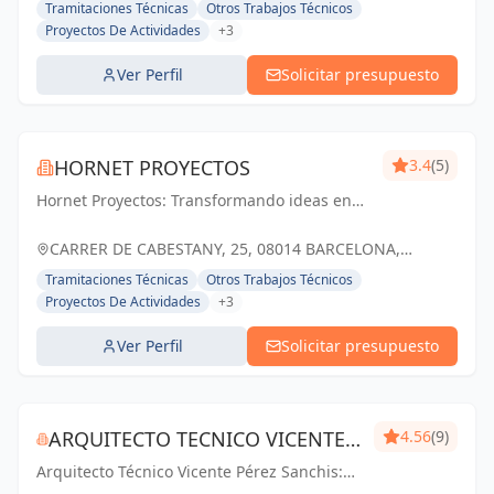
Tramitaciones Técnicas
Otros Trabajos Técnicos
Proyectos De Actividades
+3
Ver Perfil
Solicitar presupuesto
HORNET PROYECTOS
3.4
(5)
Hornet Proyectos: Transformando ideas en
realidades arquitectónicas e ingenieras,
impulsando el crecimiento de nuestros
CARRER DE CABESTANY, 25, 08014 BARCELONA,
clientes
ESPAÑA, España
Tramitaciones Técnicas
Otros Trabajos Técnicos
Proyectos De Actividades
+3
Ver Perfil
Solicitar presupuesto
ARQUITECTO TECNICO VICENTE
4.56
(9)
Arquitecto Técnico Vicente Pérez Sanchis:
PÉREZ SANCHIS
Creando espacios inspiradores,