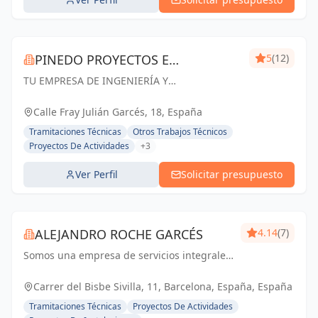
PINEDO PROYECTOS E
5
(12)
TU EMPRESA DE INGENIERÍA Y
INGENIERÍA
ARQUITECTURA EN ZARAGOZA. Especialistas
en Proyectos de Ingeniería y Arquitectura,
Calle Fray Julián Garcés, 18, España
Licencias de apertura y Gestión de Obras
Tramitaciones Técnicas
Otros Trabajos Técnicos
Proyectos De Actividades
+3
Ver Perfil
Solicitar presupuesto
ALEJANDRO ROCHE GARCÉS
4.14
(7)
Somos una empresa de servicios integrales
con el objetivo de poder satisfacer las
necesidades técnicas de nuestr@s clientes
Carrer del Bisbe Sivilla, 11, Barcelona, España, España
aportando el máximo de experiencia y
Tramitaciones Técnicas
Proyectos De Actividades
conocimie...