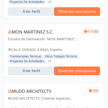
Proyectos De Actividades
+2
Ver Perfil
Solicitar presupuesto
MON MARTINEZ S.C.
0.00
(0)
Estudio de Delineación “MON MARTINEZ”
cuenta con una amplia trayectoria de más
de 25 años de experiencia. Entendemos
CALLE DORADO 8 BAJO, España
nuestro trabajo, como parte importante de
Tramitaciones Técnicas
Otros Trabajos Técnicos
un trabajo...
Proyectos De Actividades
+3
Ver Perfil
Solicitar presupuesto
MUDD ARCHITECTS
5
(5)
MUDD ARCHITECTS: Creando espacios
excepcionales con diseño innovador y pasión.
Tu visión, nuestra realidad.