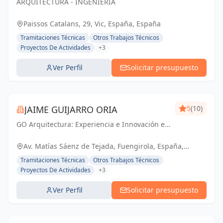
ARQUITECTURA - INGENIERÍA
SL
Paissos Catalans, 29, Vic, España, España
Tramitaciones Técnicas
Otros Trabajos Técnicos
Proyectos De Actividades
+3
Ver Perfil
Solicitar presupuesto
JAIME GUIJARRO ORIA
5
(10)
GO Arquitectura: Experiencia e Innovación en
obra nueva, reformas y gestiones
urbanísticas. Con Seriedad, Confianza,
Av. Matías Sáenz de Tejada, Fuengirola, España,
Rapidez y Economía como pilares, ofrecemos
España
Tramitaciones Técnicas
Otros Trabajos Técnicos
soluciones...
Proyectos De Actividades
+3
Ver Perfil
Solicitar presupuesto