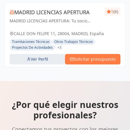
MADRID LICENCIAS APERTURA
5
(6)
MADRID LICENCIAS APERTURA: Tu socio
confiable en licencias de apertura y proyectos
técnicos en Madrid. Cumplimos tus
CALLE DON FELIPE 11, 28004, MADRID, España
expectativas.
Tramitaciones Técnicas
Otros Trabajos Técnicos
Proyectos De Actividades
+3
Ver Perfil
Solicitar presupuesto
¿Por qué elegir nuestros
profesionales?
Conectamos tus proyectos con los mejores