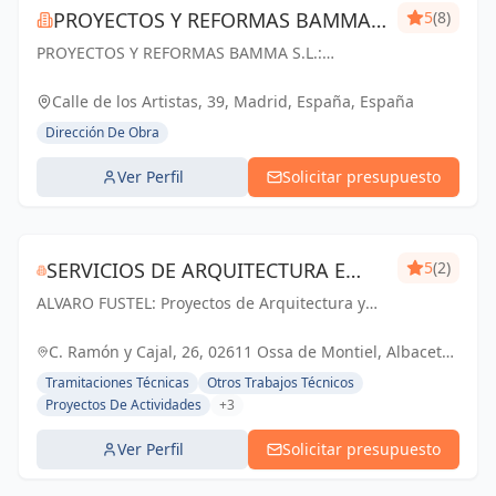
PROYECTOS Y REFORMAS BAMMA
5
(8)
PROYECTOS Y REFORMAS BAMMA S.L.:
S.L.
Diseñamos, construimos y transformamos
espacios en Madrid. Tu visión, nuestra pasión.
Calle de los Artistas, 39, Madrid, España, España
Dirección De Obra
Ver Perfil
Solicitar presupuesto
SERVICIOS DE ARQUITECTURA E
5
(2)
ALVARO FUSTEL: Proyectos de Arquitectura y
INMOBILIARIA ÁLVARO FUSTEL
Arquitectura Técnica en Albacete, Ciudad Real
y Madrid
C. Ramón y Cajal, 26, 02611 Ossa de Montiel, Albacete,
España, España
Tramitaciones Técnicas
Otros Trabajos Técnicos
Proyectos De Actividades
+3
Ver Perfil
Solicitar presupuesto