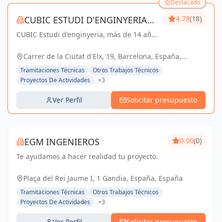
Destacado
CUBIC ESTUDI D'ENGINYERIA
4.78
(18)
CUBIC Estudi d'enginyeria, más de 14 años
S.L.
brindando servicios de Arquitectura e
Ingeniería con una trayectoria sólida y
Carrer de la Ciutat d'Elx, 19, Barcelona, España,
exitosa
España
Tramitaciones Técnicas
Otros Trabajos Técnicos
Proyectos De Actividades
+3
Ver Perfil
Solicitar presupuesto
EGM INGENIEROS
0.00
(0)
Te ayudamos a hacer realidad tu proyecto.
Plaça del Rei Jaume I, 1 Gandia, España, España
Tramitaciones Técnicas
Otros Trabajos Técnicos
Proyectos De Actividades
+3
Ver Perfil
Solicitar presupuesto