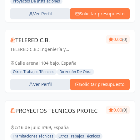
Proyectos De Instalaciones
Ver Perfil
Solicitar presupuesto
TELERED C.B.
0.00
(0)
TELERED C.B.: Ingeniería y
telecomunicaciones para un mundo
conectado. Soluciones integrales, calidad y
Calle arenal 104 bajo, España
experiencia en Vigo y Pontevedra.
Otros Trabajos Técnicos
Dirección De Obra
Ver Perfil
Solicitar presupuesto
PROYECTOS TECNICOS PROTEC
0.00
(0)
c/16 de julio nº69, España
Tramitaciones Técnicas
Otros Trabajos Técnicos