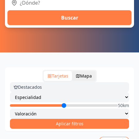
Buscar
Tarjetas
Mapa
Destacados
50km
Aplicar filtros