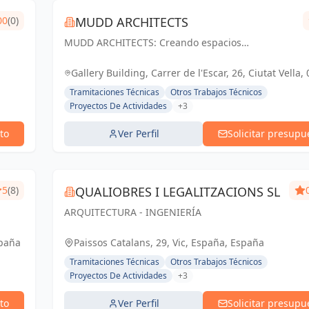
00
(0)
MUDD ARCHITECTS
MUDD ARCHITECTS: Creando espacios
excepcionales con diseño innovador y pasión. Tu
visión, nuestra realidad.
Gallery Building, Carrer de l'Escar, 26, Ciutat Vella,
Barcelona, España, España
Tramitaciones Técnicas
Otros Trabajos Técnicos
Proyectos De Actividades
+3
to
Ver Perfil
Solicitar presupu
5
(8)
QUALIOBRES I LEGALITZACIONS SL
ARQUITECTURA - INGENIERÍA
spaña
Paissos Catalans, 29, Vic, España, España
Tramitaciones Técnicas
Otros Trabajos Técnicos
Proyectos De Actividades
+3
to
Ver Perfil
Solicitar presupu