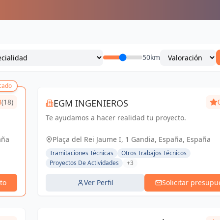
50km
cado
8
(18)
EGM INGENIEROS
Te ayudamos a hacer realidad tu proyecto.
aña
Plaça del Rei Jaume I, 1 Gandia, España, España
Tramitaciones Técnicas
Otros Trabajos Técnicos
Proyectos De Actividades
+3
to
Ver Perfil
Solicitar presupu