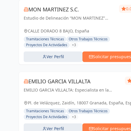
MON MARTINEZ S.C.
0.
Estudio de Delineación “MON MARTINEZ”
cuenta con una amplia trayectoria de más de
25 años de experiencia. Entendemos nuestro
CALLE DORADO 8 BAJO, España
trabajo, como parte importante de un trabajo...
Tramitaciones Técnicas
Otros Trabajos Técnicos
Proyectos De Actividades
+3
Ver Perfil
Solicitar presupues
EMILIO GARCIA VILLALTA
EMILIO GARCIA VILLALTA: Especialista en la
tramitación de Licencias de Apertura Express
Pl. de Velázquez, Zaidín, 18007 Granada, España, E
Tramitaciones Técnicas
Otros Trabajos Técnicos
Proyectos De Actividades
+3
Ver Perfil
Solicitar presupues