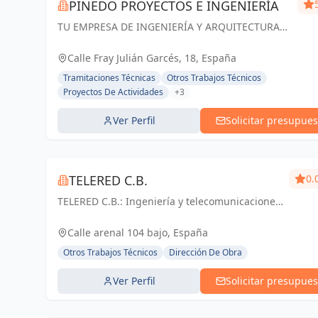
PINEDO PROYECTOS E INGENIERÍA
TU EMPRESA DE INGENIERÍA Y ARQUITECTURA
EN ZARAGOZA. Especialistas en Proyectos de
Ingeniería y Arquitectura, Licencias de apertura
Calle Fray Julián Garcés, 18, España
y Gestión de Obras
Tramitaciones Técnicas
Otros Trabajos Técnicos
Proyectos De Actividades
+3
Ver Perfil
Solicitar presupues
TELERED C.B.
0.
TELERED C.B.: Ingeniería y telecomunicaciones
para un mundo conectado. Soluciones
integrales, calidad y experiencia en Vigo y
Calle arenal 104 bajo, España
Pontevedra.
Otros Trabajos Técnicos
Dirección De Obra
Ver Perfil
Solicitar presupues