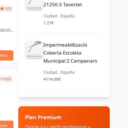
21250.5 Tavertet
5
(5)
Ciudad , España
1.21€
 08039
Impermeabilització
Coberta Escoleta
esto
Municipal 2 Campanars
Ciudad , España
0.00
(0)
4114.00€
Plan Premium
esto
Destaca tu perfil profesional y