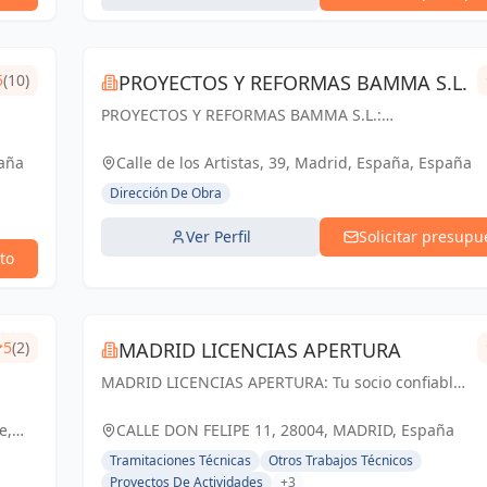
5
(10)
PROYECTOS Y REFORMAS BAMMA S.L.
PROYECTOS Y REFORMAS BAMMA S.L.:
Diseñamos, construimos y transformamos
espacios en Madrid. Tu visión, nuestra pasión.
paña
Calle de los Artistas, 39, Madrid, España, España
Dirección De Obra
Ver Perfil
Solicitar presupu
to
5
(2)
MADRID LICENCIAS APERTURA
MADRID LICENCIAS APERTURA: Tu socio confiable
en licencias de apertura y proyectos técnicos en
Madrid. Cumplimos tus expectativas.
e,
CALLE DON FELIPE 11, 28004, MADRID, España
Tramitaciones Técnicas
Otros Trabajos Técnicos
Proyectos De Actividades
+3