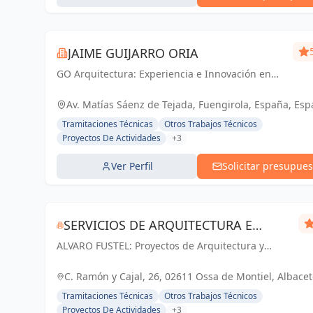
JAIME GUIJARRO ORIA
GO Arquitectura: Experiencia e Innovación en
obra nueva, reformas y gestiones urbanísticas.
Con Seriedad, Confianza, Rapidez y Economía
Av. Matías Sáenz de Tejada, Fuengirola, España, Es
como pilares, ofrecemos soluciones...
Tramitaciones Técnicas
Otros Trabajos Técnicos
Proyectos De Actividades
+3
Ver Perfil
Solicitar presupues
SERVICIOS DE ARQUITECTURA E
ALVARO FUSTEL: Proyectos de Arquitectura y
INMOBILIARIA ÁLVARO FUSTEL
Arquitectura Técnica en Albacete, Ciudad Real y
Madrid
C. Ramón y Cajal, 26, 02611 Ossa de Montiel, Albacet
España, España
Tramitaciones Técnicas
Otros Trabajos Técnicos
Proyectos De Actividades
+3