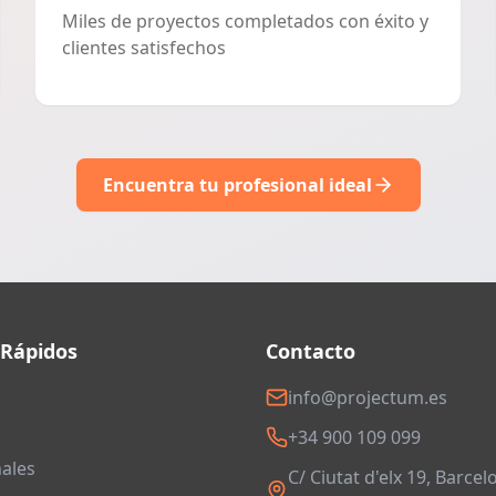
Miles de proyectos completados con éxito y
clientes satisfechos
Encuentra tu profesional ideal
 Rápidos
Contacto
info@projectum.es
+34 900 109 099
ales
C/ Ciutat d'elx 19, Barcel