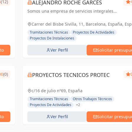
5
(12)
ALEJANDRO ROCHE GARCÉS
Somos una empresa de servicios integrales
con el objetivo de poder satisfacer las
necesidades técnicas de nuestr@s clientes
Carrer del Bisbe Sivilla, 11, Barcelona, España, Es
aportando el máximo de experiencia y
Tramitaciones Técnicas
Proyectos De Actividades
conocimie...
Proyectos De Instalaciones
to
Ver Perfil
Solicitar presupu
00
(0)
PROYECTOS TECNICOS PROTEC
c/16 de julio nº69, España
Tramitaciones Técnicas
Otros Trabajos Técnicos
Proyectos De Actividades
+2
to
Ver Perfil
Solicitar presupu