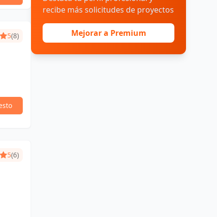
recibe más solicitudes de proyectos
Mejorar a Premium
5
(8)
esto
5
(6)