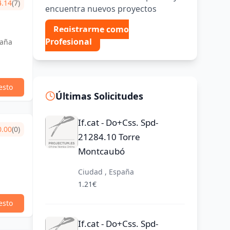
4.14
(7)
encuentra nuevos proyectos
Registrarme como
Profesional
paña
esto
Últimas Solicitudes
If.cat - Do+Css. Spd-
0.00
(0)
21284.10 Torre
Montcaubó
Ciudad , España
1.21€
esto
If.cat - Do+Css. Spd-