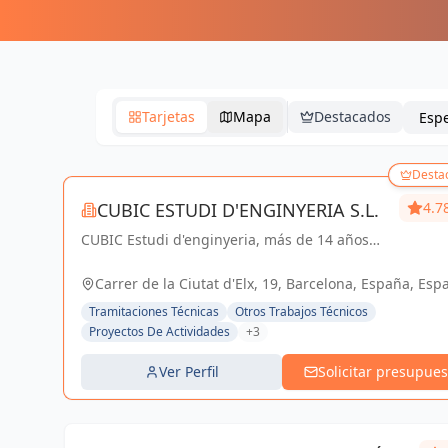
Tarjetas
Mapa
Destacados
Desta
CUBIC ESTUDI D'ENGINYERIA S.L.
4.7
CUBIC Estudi d'enginyeria, más de 14 años
brindando servicios de Arquitectura e
Ingeniería con una trayectoria sólida y exitosa
Carrer de la Ciutat d'Elx, 19, Barcelona, España, Esp
Tramitaciones Técnicas
Otros Trabajos Técnicos
Proyectos De Actividades
+3
Ver Perfil
Solicitar presupues