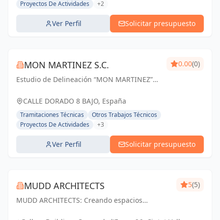
Proyectos De Actividades
+2
Ver Perfil
Solicitar presupuesto
MON MARTINEZ S.C.
0.00
(0)
Estudio de Delineación “MON MARTINEZ”
cuenta con una amplia trayectoria de más
de 25 años de experiencia. Entendemos
CALLE DORADO 8 BAJO, España
nuestro trabajo, como parte importante de
Tramitaciones Técnicas
Otros Trabajos Técnicos
un trabajo...
Proyectos De Actividades
+3
Ver Perfil
Solicitar presupuesto
MUDD ARCHITECTS
5
(5)
MUDD ARCHITECTS: Creando espacios
excepcionales con diseño innovador y pasión.
Tu visión, nuestra realidad.