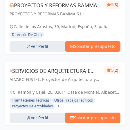
PROYECTOS Y REFORMAS BAMMA
5
(8)
PROYECTOS Y REFORMAS BAMMA S.L.:
S.L.
Diseñamos, construimos y transformamos
espacios en Madrid. Tu visión, nuestra pasión.
Calle de los Artistas, 39, Madrid, España, España
Dirección De Obra
Ver Perfil
Solicitar presupuesto
SERVICIOS DE ARQUITECTURA E
5
(2)
ALVARO FUSTEL: Proyectos de Arquitectura y
INMOBILIARIA ÁLVARO FUSTEL
Arquitectura Técnica en Albacete, Ciudad Real
y Madrid
C. Ramón y Cajal, 26, 02611 Ossa de Montiel, Albacete,
España, España
Tramitaciones Técnicas
Otros Trabajos Técnicos
Proyectos De Actividades
+3
Ver Perfil
Solicitar presupuesto