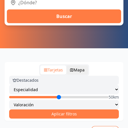
Buscar
Tarjetas
Mapa
Destacados
50km
Aplicar filtros