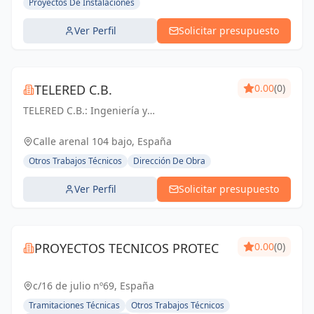
Proyectos De Instalaciones
Ver Perfil
Solicitar presupuesto
TELERED C.B.
0.00
(0)
TELERED C.B.: Ingeniería y
telecomunicaciones para un mundo
conectado. Soluciones integrales, calidad y
Calle arenal 104 bajo, España
experiencia en Vigo y Pontevedra.
Otros Trabajos Técnicos
Dirección De Obra
Ver Perfil
Solicitar presupuesto
PROYECTOS TECNICOS PROTEC
0.00
(0)
c/16 de julio nº69, España
Tramitaciones Técnicas
Otros Trabajos Técnicos