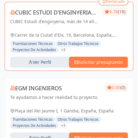
Destacado
CUBIC ESTUDI D'ENGINYERIA
4.78
(18)
CUBIC Estudi d'enginyeria, más de 14 años
S.L.
brindando servicios de Arquitectura e
Ingeniería con una trayectoria sólida y
Carrer de la Ciutat d'Elx, 19, Barcelona, España,
exitosa
España
Tramitaciones Técnicas
Otros Trabajos Técnicos
Proyectos De Actividades
+3
Ver Perfil
Solicitar presupuesto
EGM INGENIEROS
0.00
(0)
Te ayudamos a hacer realidad tu proyecto.
Plaça del Rei Jaume I, 1 Gandia, España, España
Tramitaciones Técnicas
Otros Trabajos Técnicos
Proyectos De Actividades
+3
Ver Perfil
Solicitar presupuesto