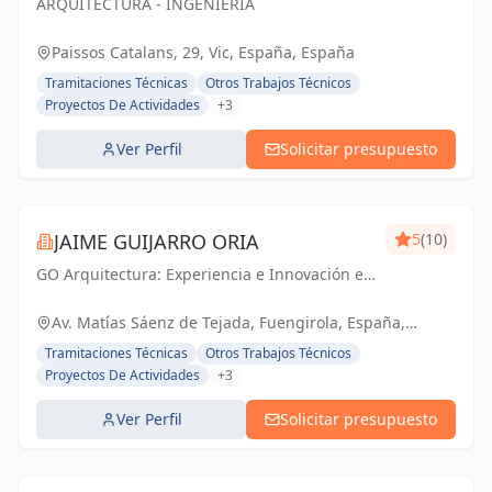
ARQUITECTURA - INGENIERÍA
SL
Paissos Catalans, 29, Vic, España, España
Tramitaciones Técnicas
Otros Trabajos Técnicos
Proyectos De Actividades
+3
Ver Perfil
Solicitar presupuesto
JAIME GUIJARRO ORIA
5
(10)
GO Arquitectura: Experiencia e Innovación en
obra nueva, reformas y gestiones
urbanísticas. Con Seriedad, Confianza,
Av. Matías Sáenz de Tejada, Fuengirola, España,
Rapidez y Economía como pilares, ofrecemos
España
Tramitaciones Técnicas
Otros Trabajos Técnicos
soluciones...
Proyectos De Actividades
+3
Ver Perfil
Solicitar presupuesto