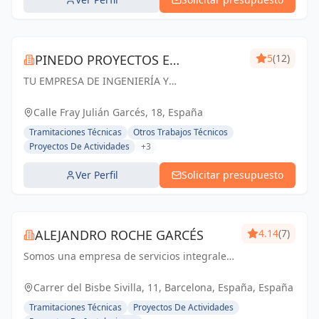
PINEDO PROYECTOS E
5
(12)
TU EMPRESA DE INGENIERÍA Y
INGENIERÍA
ARQUITECTURA EN ZARAGOZA. Especialistas
en Proyectos de Ingeniería y Arquitectura,
Calle Fray Julián Garcés, 18, España
Licencias de apertura y Gestión de Obras
Tramitaciones Técnicas
Otros Trabajos Técnicos
Proyectos De Actividades
+3
Ver Perfil
Solicitar presupuesto
ALEJANDRO ROCHE GARCÉS
4.14
(7)
Somos una empresa de servicios integrales
con el objetivo de poder satisfacer las
necesidades técnicas de nuestr@s clientes
Carrer del Bisbe Sivilla, 11, Barcelona, España, España
aportando el máximo de experiencia y
Tramitaciones Técnicas
Proyectos De Actividades
conocimie...