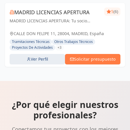
MADRID LICENCIAS APERTURA
5
(6)
MADRID LICENCIAS APERTURA: Tu socio
confiable en licencias de apertura y proyectos
técnicos en Madrid. Cumplimos tus
CALLE DON FELIPE 11, 28004, MADRID, España
expectativas.
Tramitaciones Técnicas
Otros Trabajos Técnicos
Proyectos De Actividades
+3
Ver Perfil
Solicitar presupuesto
¿Por qué elegir nuestros
profesionales?
Conectamos tus proyectos con los mejores