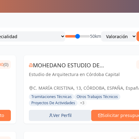
50km
00
(0)
MOHEDANO ESTUDIO DE
Estudio de Arquitectura en Córdoba Capital
ARQUITECTURA S.L.P.
C. MARÍA CRISTINA, 13, CÓRDOBA, ESPAÑA, Españ
Tramitaciones Técnicas
Otros Trabajos Técnicos
Proyectos De Actividades
+3
to
Ver Perfil
Solicitar presupu