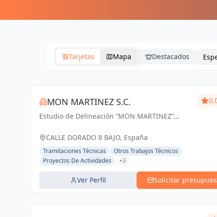
Tarjetas
Mapa
Destacados
MON MARTINEZ S.C.
0.
Estudio de Delineación “MON MARTINEZ”
cuenta con una amplia trayectoria de más de
25 años de experiencia. Entendemos nuestro
CALLE DORADO 8 BAJO, España
trabajo, como parte importante de un trabajo...
Tramitaciones Técnicas
Otros Trabajos Técnicos
Proyectos De Actividades
+3
Ver Perfil
Solicitar presupues