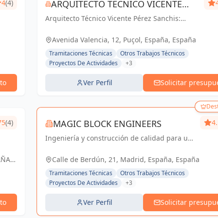
4
(4)
ARQUITECTO TECNICO VICENTE
Arquitecto Técnico Vicente Pérez Sanchis:
PÉREZ SANCHIS
Creando espacios inspiradores, transformando
ideas en realidad.
Avenida Valencia, 12, Puçol, España, España
Tramitaciones Técnicas
Otros Trabajos Técnicos
Proyectos De Actividades
+3
to
Ver Perfil
Solicitar presupu
Des
75
(4)
MAGIC BLOCK ENGINEERS
4
Ingeniería y construcción de calidad para un
futuro sostenible en Madrid y Sevilla La
Nueva.
AÑA,
Calle de Berdún, 21, Madrid, España, España
Tramitaciones Técnicas
Otros Trabajos Técnicos
Proyectos De Actividades
+3
to
Ver Perfil
Solicitar presupu