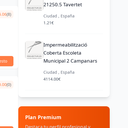
21250.5 Tavertet
4.06
(8)
Ciudad , España
1.21€
a
Impermeabilització
Coberta Escoleta
Municipal 2 Campanars
esto
Ciudad , España
4114.00€
0.00
(0)
Plan Premium
Destaca tu perfil profesional y