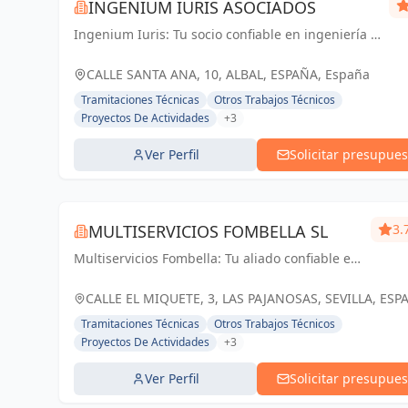
INGENIUM IURIS ASOCIADOS
Ingenium Iuris: Tu socio confiable en ingeniería y
arquitectura en Valencia. Soluciones
profesionales para proyectos exitosos.
CALLE SANTA ANA, 10, ALBAL, ESPAÑA, España
Tramitaciones Técnicas
Otros Trabajos Técnicos
Proyectos De Actividades
+3
Ver Perfil
Solicitar presupues
MULTISERVICIOS FOMBELLA SL
3.
Multiservicios Fombella: Tu aliado confiable en
ingeniería y arquitectura, creando soluciones
sólidas para un futuro construido con
CALLE EL MIQUETE, 3, LAS PAJANOSAS, SEVILLA, ESP
excelencia.
España
Tramitaciones Técnicas
Otros Trabajos Técnicos
Proyectos De Actividades
+3
Ver Perfil
Solicitar presupues