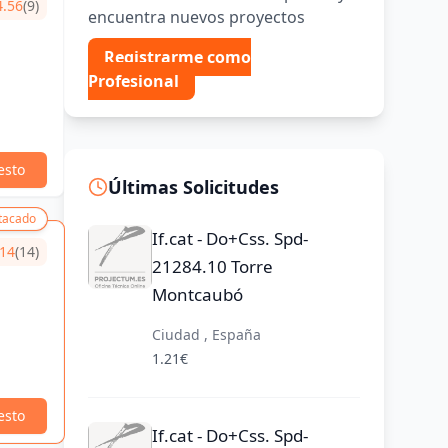
4.56
(9)
encuentra nuevos proyectos
Registrarme como
Profesional
esto
Últimas Solicitudes
tacado
If.cat - Do+Css. Spd-
.14
(14)
21284.10 Torre
Montcaubó
Ciudad , España
1.21€
esto
If.cat - Do+Css. Spd-