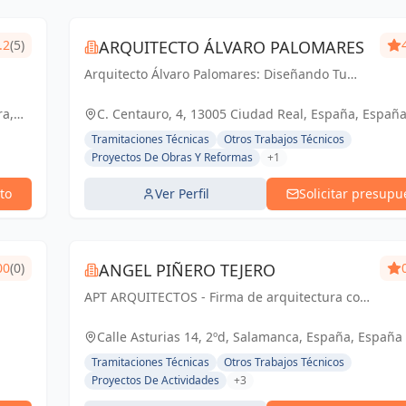
.2
(5)
ARQUITECTO ÁLVARO PALOMARES
Arquitecto Álvaro Palomares: Diseñando Tu
Mundo, Construyendo Tu Hogar.
ra,
C. Centauro, 4, 13005 Ciudad Real, España, Españ
Tramitaciones Técnicas
Otros Trabajos Técnicos
Proyectos De Obras Y Reformas
+1
to
Ver Perfil
Solicitar presupu
00
(0)
ANGEL PIÑERO TEJERO
APT ARQUITECTOS - Firma de arquitectura con
sede en Salamanca, España.
Calle Asturias 14, 2ºd, Salamanca, España, España
Tramitaciones Técnicas
Otros Trabajos Técnicos
Proyectos De Actividades
+3