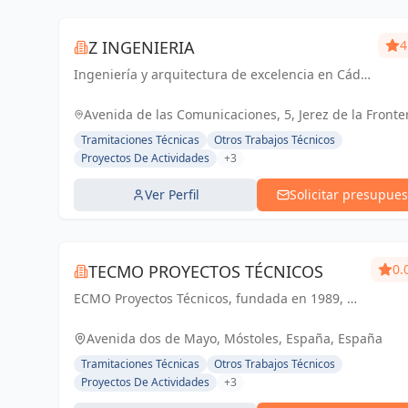
Z INGENIERIA
4
Ingeniería y arquitectura de excelencia en Cádiz
y Jerez de la Frontera. Tu socio confiable para
proyectos técnicos y licencias de apertura.
Avenida de las Comunicaciones, 5, Jerez de la Fronte
España, España
Tramitaciones Técnicas
Otros Trabajos Técnicos
Proyectos De Actividades
+3
Ver Perfil
Solicitar presupues
TECMO PROYECTOS TÉCNICOS
0.
ECMO Proyectos Técnicos, fundada en 1989, es
una empresa con más de 25 años de
experiencia en la elaboración y tramitación de
Avenida dos de Mayo, Móstoles, España, España
proyectos de ingeniería, tanto industriales,...
Tramitaciones Técnicas
Otros Trabajos Técnicos
Proyectos De Actividades
+3