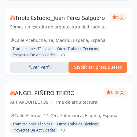
Triple Estudio_Juan Pérez Salguero
5
(9)
Somos un estudio de arquitectura dedicado a
todo tipo de proyectos y licencias, junto con
equipo propia para reformas integrales
Calle Acebuche, 18, Madrid, España, España
Tramitaciones Técnicas
Otros Trabajos Técnicos
Proyectos De Actividades
+3
Ver Perfil
Solicitar presupuesto
ANGEL PIÑERO TEJERO
0.00
(0)
APT ARQUITECTOS - Firma de arquitectura
con sede en Salamanca, España.
Calle Asturias 14, 2ºd, Salamanca, España, España
Tramitaciones Técnicas
Otros Trabajos Técnicos
Proyectos De Actividades
+3