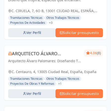
C. CIRUELA, 7, 6O B, 13001 CIUDAD REAL, ESPAÑA,
España
Tramitaciones Técnicas
Otros Trabajos Técnicos
Proyectos De Actividades
+3
Ver Perfil
Solicitar presupuesto
ARQUITECTO ÁLVARO
4.06
(8)
Arquitecto Álvaro Palomares: Diseñando Tu
PALOMARES
Mundo, Construyendo Tu Hogar.
C. Centauro, 4, 13005 Ciudad Real, España, España
Tramitaciones Técnicas
Otros Trabajos Técnicos
Proyectos De Obras Y Reformas
+1
Ver Perfil
Solicitar presupuesto