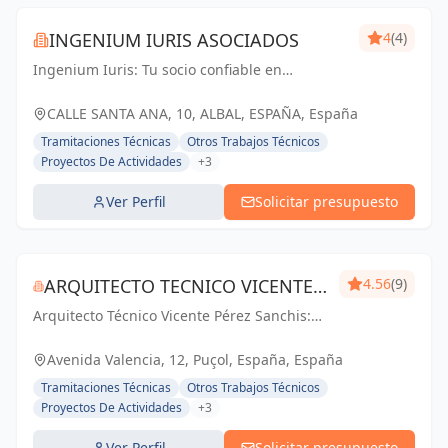
INGENIUM IURIS ASOCIADOS
4
(4)
Ingenium Iuris: Tu socio confiable en
ingeniería y arquitectura en Valencia.
Soluciones profesionales para proyectos
CALLE SANTA ANA, 10, ALBAL, ESPAÑA, España
exitosos.
Tramitaciones Técnicas
Otros Trabajos Técnicos
Proyectos De Actividades
+3
Ver Perfil
Solicitar presupuesto
ARQUITECTO TECNICO VICENTE
4.56
(9)
Arquitecto Técnico Vicente Pérez Sanchis:
PÉREZ SANCHIS
Creando espacios inspiradores,
transformando ideas en realidad.
Avenida Valencia, 12, Puçol, España, España
Tramitaciones Técnicas
Otros Trabajos Técnicos
Proyectos De Actividades
+3
Ver Perfil
Solicitar presupuesto