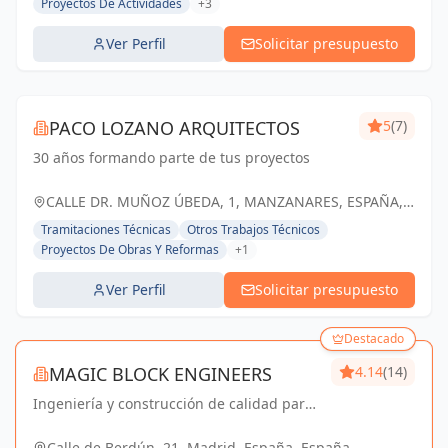
Proyectos De Actividades
+3
Ver Perfil
Solicitar presupuesto
PACO LOZANO ARQUITECTOS
5
(7)
30 años formando parte de tus proyectos
CALLE DR. MUÑOZ ÚBEDA, 1, MANZANARES, ESPAÑA,
España
Tramitaciones Técnicas
Otros Trabajos Técnicos
Proyectos De Obras Y Reformas
+1
Ver Perfil
Solicitar presupuesto
Destacado
MAGIC BLOCK ENGINEERS
4.14
(14)
Ingeniería y construcción de calidad para
un futuro sostenible en Madrid y Sevilla La
Nueva.
Calle de Berdún, 21, Madrid, España, España