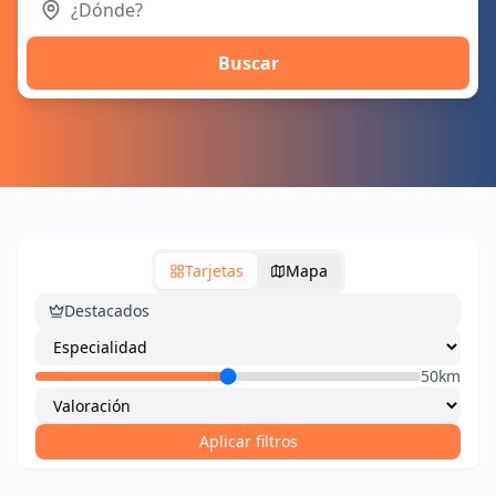
Buscar
Tarjetas
Mapa
Destacados
50km
Aplicar filtros