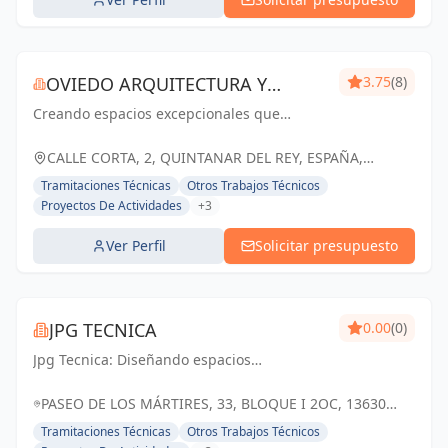
OVIEDO ARQUITECTURA Y
3.75
(8)
Creando espacios excepcionales que
CONSTRUCCIÓN
inspiran, enriquecen y perduran en el
tiempo. Tu visión, nuestra pasión.
CALLE CORTA, 2, QUINTANAR DEL REY, ESPAÑA,
España
Tramitaciones Técnicas
Otros Trabajos Técnicos
Proyectos De Actividades
+3
Ver Perfil
Solicitar presupuesto
JPG TECNICA
0.00
(0)
Jpg Tecnica: Diseñando espacios
excepcionales en Socuéllamos y Ciudad
Real, donde la arquitectura cobra vida
PASEO DE LOS MÁRTIRES, 33, BLOQUE I 2OC, 13630
SOCUÉLLAMOS, CIUDAD REAL, ESPAÑA, España
Tramitaciones Técnicas
Otros Trabajos Técnicos