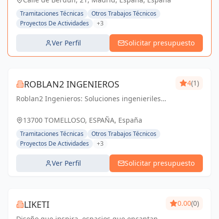
Tramitaciones Técnicas
Otros Trabajos Técnicos
Proyectos De Actividades
+3
Ver Perfil
Solicitar presupuesto
ROBLAN2 INGENIEROS
4
(1)
Roblan2 Ingenieros: Soluciones ingenieriles
precisas para un futuro sólido en Ciudad Real
y Tomelloso.
13700 TOMELLOSO, ESPAÑA, España
Tramitaciones Técnicas
Otros Trabajos Técnicos
Proyectos De Actividades
+3
Ver Perfil
Solicitar presupuesto
LIKETI
0.00
(0)
Diseño que inspira, espacios que encantan.