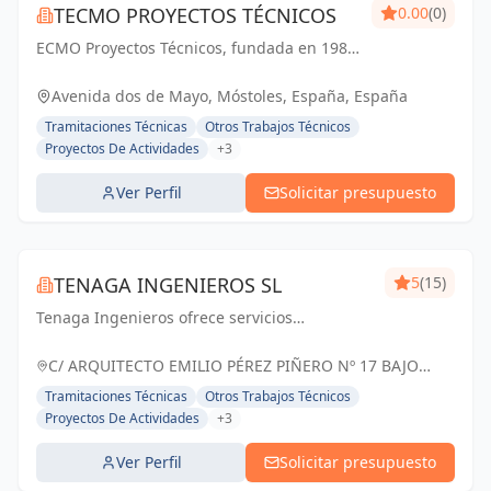
TECMO PROYECTOS TÉCNICOS
0.00
(0)
ECMO Proyectos Técnicos, fundada en 1989,
es una empresa con más de 25 años de
experiencia en la elaboración y tramitación
Avenida dos de Mayo, Móstoles, España, España
de proyectos de ingeniería, tanto
Tramitaciones Técnicas
Otros Trabajos Técnicos
industriales,...
Proyectos De Actividades
+3
Ver Perfil
Solicitar presupuesto
TENAGA INGENIEROS SL
5
(15)
Tenaga Ingenieros ofrece servicios
especializados en ingeniería, centrados en
mejorar la eficiencia energética y reducir
C/ ARQUITECTO EMILIO PÉREZ PIÑERO Nº 17 BAJO
costos para sus clientes. Desde proyectos
MURCIA, España
Tramitaciones Técnicas
Otros Trabajos Técnicos
hasta g...
Proyectos De Actividades
+3
Ver Perfil
Solicitar presupuesto