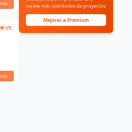
esto
recibe más solicitudes de proyectos
Mejorar a Premium
5
(9)
esto