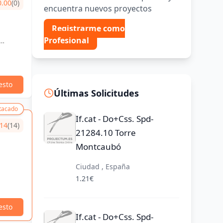
0.00
(0)
encuentra nuevos proyectos
Registrarme como
Profesional
esto
Últimas Solicitudes
tacado
If.cat - Do+Css. Spd-
.14
(14)
21284.10 Torre
Montcaubó
Ciudad , España
1.21€
esto
If.cat - Do+Css. Spd-