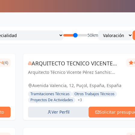
50km
4
(4)
ARQUITECTO TECNICO VICENTE
Arquitecto Técnico Vicente Pérez Sanchis:
PÉREZ SANCHIS
Creando espacios inspiradores, transformando
ideas en realidad.
Avenida Valencia, 12, Puçol, España, España
Tramitaciones Técnicas
Otros Trabajos Técnicos
Proyectos De Actividades
+3
to
Ver Perfil
Solicitar presupu