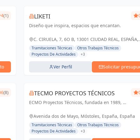
4
(1)
LIKETI
Diseño que inspira, espacios que encantan.
C. CIRUELA, 7, 6O B, 13001 CIUDAD REAL, ESPAÑA,
España
Tramitaciones Técnicas
Otros Trabajos Técnicos
Proyectos De Actividades
+3
to
Ver Perfil
Solicitar presupu
06
(8)
TECMO PROYECTOS TÉCNICOS
ECMO Proyectos Técnicos, fundada en 1989, es
una empresa con más de 25 años de
experiencia en la elaboración y tramitación de
Avenida dos de Mayo, Móstoles, España, España
proyectos de ingeniería, tanto industriales,...
Tramitaciones Técnicas
Otros Trabajos Técnicos
Proyectos De Actividades
+3