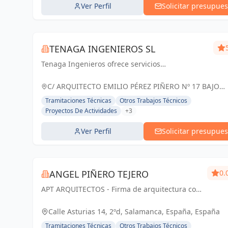
Ver Perfil
Solicitar presupues
TENAGA INGENIEROS SL
Tenaga Ingenieros ofrece servicios
especializados en ingeniería, centrados en
mejorar la eficiencia energética y reducir costos
C/ ARQUITECTO EMILIO PÉREZ PIÑERO Nº 17 BAJO
para sus clientes. Desde proyectos hasta g...
MURCIA, España
Tramitaciones Técnicas
Otros Trabajos Técnicos
Proyectos De Actividades
+3
Ver Perfil
Solicitar presupues
ANGEL PIÑERO TEJERO
0.
APT ARQUITECTOS - Firma de arquitectura con
sede en Salamanca, España.
Calle Asturias 14, 2ºd, Salamanca, España, España
Tramitaciones Técnicas
Otros Trabajos Técnicos