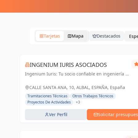
Tarjetas
Mapa
Destacados
INGENIUM IURIS ASOCIADOS
Ingenium Iuris: Tu socio confiable en ingeniería y
arquitectura en Valencia. Soluciones
profesionales para proyectos exitosos.
CALLE SANTA ANA, 10, ALBAL, ESPAÑA, España
Tramitaciones Técnicas
Otros Trabajos Técnicos
Proyectos De Actividades
+3
Ver Perfil
Solicitar presupues