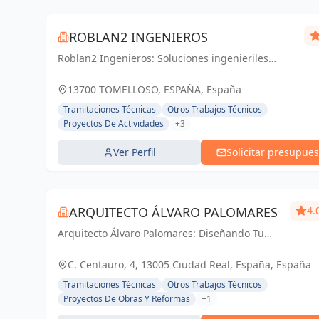
ROBLAN2 INGENIEROS
Roblan2 Ingenieros: Soluciones ingenieriles
precisas para un futuro sólido en Ciudad Real y
Tomelloso.
13700 TOMELLOSO, ESPAÑA, España
Tramitaciones Técnicas
Otros Trabajos Técnicos
Proyectos De Actividades
+3
Ver Perfil
Solicitar presupues
ARQUITECTO ÁLVARO PALOMARES
4.
Arquitecto Álvaro Palomares: Diseñando Tu
Mundo, Construyendo Tu Hogar.
C. Centauro, 4, 13005 Ciudad Real, España, España
Tramitaciones Técnicas
Otros Trabajos Técnicos
Proyectos De Obras Y Reformas
+1