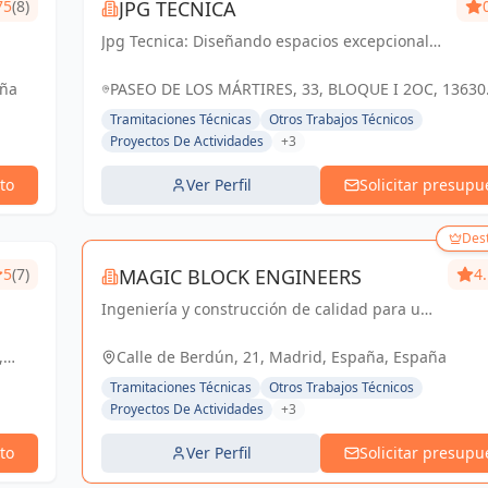
75
(8)
JPG TECNICA
Jpg Tecnica: Diseñando espacios excepcionales
en Socuéllamos y Ciudad Real, donde la
arquitectura cobra vida
aña
PASEO DE LOS MÁRTIRES, 33, BLOQUE I 2OC, 13630
SOCUÉLLAMOS, CIUDAD REAL, ESPAÑA, España
Tramitaciones Técnicas
Otros Trabajos Técnicos
Proyectos De Actividades
+3
to
Ver Perfil
Solicitar presupu
Des
5
(7)
MAGIC BLOCK ENGINEERS
4
Ingeniería y construcción de calidad para un
futuro sostenible en Madrid y Sevilla La
Nueva.
,
Calle de Berdún, 21, Madrid, España, España
Tramitaciones Técnicas
Otros Trabajos Técnicos
Proyectos De Actividades
+3
to
Ver Perfil
Solicitar presupu