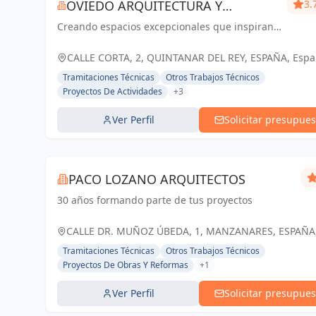
OVIEDO ARQUITECTURA Y
3.
Creando espacios excepcionales que inspiran,
CONSTRUCCIÓN
enriquecen y perduran en el tiempo. Tu visión,
nuestra pasión.
CALLE CORTA, 2, QUINTANAR DEL REY, ESPAÑA, Esp
Tramitaciones Técnicas
Otros Trabajos Técnicos
Proyectos De Actividades
+3
Ver Perfil
Solicitar presupues
PACO LOZANO ARQUITECTOS
30 años formando parte de tus proyectos
CALLE DR. MUÑOZ ÚBEDA, 1, MANZANARES, ESPAÑA
España
Tramitaciones Técnicas
Otros Trabajos Técnicos
Proyectos De Obras Y Reformas
+1
Ver Perfil
Solicitar presupues