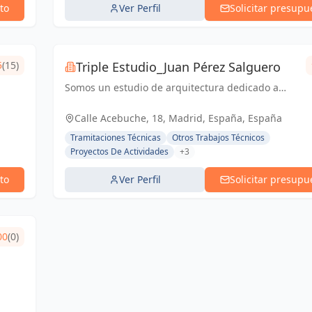
to
Ver Perfil
Solicitar presupu
5
(15)
Triple Estudio_Juan Pérez Salguero
Somos un estudio de arquitectura dedicado a
todo tipo de proyectos y licencias, junto con
equipo propia para reformas integrales
Calle Acebuche, 18, Madrid, España, España
Tramitaciones Técnicas
Otros Trabajos Técnicos
Proyectos De Actividades
+3
to
Ver Perfil
Solicitar presupu
00
(0)