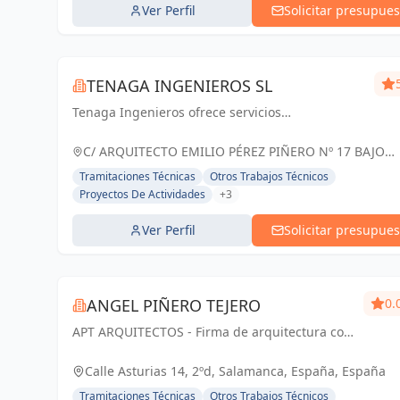
Ver Perfil
Solicitar presupues
TENAGA INGENIEROS SL
Tenaga Ingenieros ofrece servicios
especializados en ingeniería, centrados en
mejorar la eficiencia energética y reducir costos
C/ ARQUITECTO EMILIO PÉREZ PIÑERO Nº 17 BAJO
para sus clientes. Desde proyectos hasta g...
MURCIA, España
Tramitaciones Técnicas
Otros Trabajos Técnicos
Proyectos De Actividades
+3
Ver Perfil
Solicitar presupues
ANGEL PIÑERO TEJERO
0.
APT ARQUITECTOS - Firma de arquitectura con
sede en Salamanca, España.
Calle Asturias 14, 2ºd, Salamanca, España, España
Tramitaciones Técnicas
Otros Trabajos Técnicos