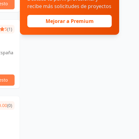
esto
recibe más solicitudes de proyectos
Mejorar a Premium
5
(1)
 España
esto
0.00
(0)