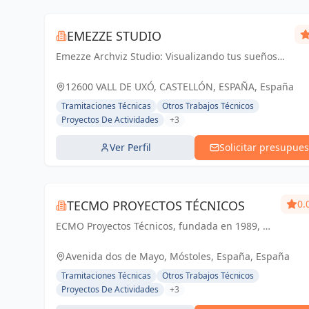
EMEZZE STUDIO
Emezze Archviz Studio: Visualizando tus sueños
arquitectónicos en la Vall d'Uixó y Castellón.
Imágenes que inspiran realidad.
12600 VALL DE UXÓ, CASTELLÓN, ESPAÑA, España
Tramitaciones Técnicas
Otros Trabajos Técnicos
Proyectos De Actividades
+3
Ver Perfil
Solicitar presupues
TECMO PROYECTOS TÉCNICOS
0.
ECMO Proyectos Técnicos, fundada en 1989, es
una empresa con más de 25 años de
experiencia en la elaboración y tramitación de
Avenida dos de Mayo, Móstoles, España, España
proyectos de ingeniería, tanto industriales,...
Tramitaciones Técnicas
Otros Trabajos Técnicos
Proyectos De Actividades
+3