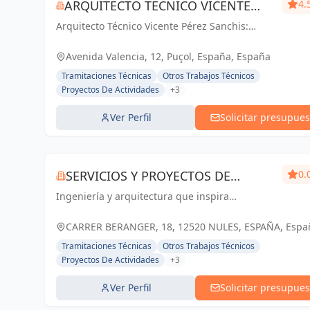
ARQUITECTO TECNICO VICENTE
4.
Arquitecto Técnico Vicente Pérez Sanchis:
PÉREZ SANCHIS
Creando espacios inspiradores, transformando
ideas en realidad.
Avenida Valencia, 12, Puçol, España, España
Tramitaciones Técnicas
Otros Trabajos Técnicos
Proyectos De Actividades
+3
Ver Perfil
Solicitar presupues
SERVICIOS Y PROYECTOS DE
0.
Ingeniería y arquitectura que inspira
INGENIERÍA
confianza. Servicios y Proyectos de Ingeniería:
Soluciones a medida en Castellón y Nules.
CARRER BERANGER, 18, 12520 NULES, ESPAÑA, Espa
Tramitaciones Técnicas
Otros Trabajos Técnicos
Proyectos De Actividades
+3
Ver Perfil
Solicitar presupues