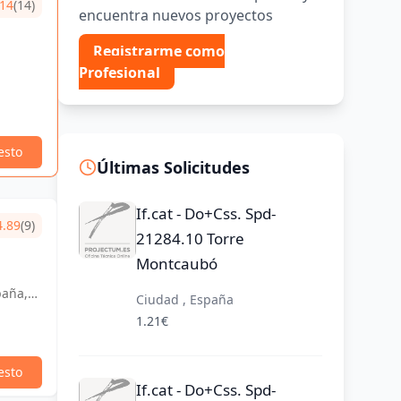
.14
(14)
encuentra nuevos proyectos
Registrarme como
Profesional
esto
Últimas Solicitudes
If.cat - Do+Css. Spd-
4.89
(9)
21284.10 Torre
Montcaubó
paña,
Ciudad , España
1.21€
esto
If.cat - Do+Css. Spd-