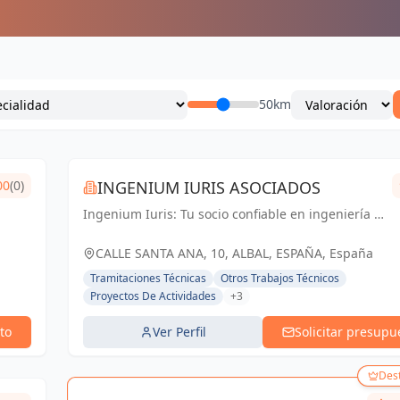
50km
00
(0)
INGENIUM IURIS ASOCIADOS
Ingenium Iuris: Tu socio confiable en ingeniería y
arquitectura en Valencia. Soluciones
profesionales para proyectos exitosos.
CALLE SANTA ANA, 10, ALBAL, ESPAÑA, España
Tramitaciones Técnicas
Otros Trabajos Técnicos
Proyectos De Actividades
+3
to
Ver Perfil
Solicitar presupu
Des