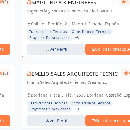
56
(9)
MAGIC BLOCK ENGINEERS
4
Ingeniería y construcción de calidad para un
futuro sostenible en Madrid y Sevilla La
Nueva.
Calle de Berdún, 21, Madrid, España, España
Tramitaciones Técnicas
Otros Trabajos Técnicos
Proyectos De Actividades
+3
to
Ver Perfil
Solicitar presupu
00
(0)
EMILIO SALES ARQUITECTE TÉCNIC
Emilio Sales Arquitecte Tècnic: Creando
espacios funcionales y estéticos para un futuro
inspirador. Tu visión, nuestro compromiso.
ña
Borriana, Plaça El Pla, 12530 Borriana, Castelló, Es
España
Tramitaciones Técnicas
Otros Trabajos Técnicos
Proyectos De Actividades
+3
to
Ver Perfil
Solicitar presupu