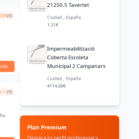
21250.5 Tavertet
4.06
(8)
Ciudad , España
1.21€
a
Impermeabilització
Coberta Escoleta
Municipal 2 Campanars
esto
Ciudad , España
4114.00€
4.11
(9)
aña
Plan Premium
Destaca tu perfil profesional y