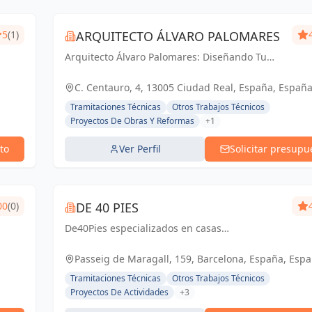
5
(1)
ARQUITECTO ÁLVARO PALOMARES
Arquitecto Álvaro Palomares: Diseñando Tu
Mundo, Construyendo Tu Hogar.
C. Centauro, 4, 13005 Ciudad Real, España, Españ
Tramitaciones Técnicas
Otros Trabajos Técnicos
Proyectos De Obras Y Reformas
+1
to
Ver Perfil
Solicitar presupu
00
(0)
DE 40 PIES
De40Pies especializados en casas
prefabricadas con contenedores marítimos,
ofreciendo diseños modernos y eficiencia
Passeig de Maragall, 159, Barcelona, España, Esp
energética. Con más de 25 años de
Tramitaciones Técnicas
Otros Trabajos Técnicos
experiencia, persona...
Proyectos De Actividades
+3