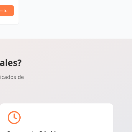
esto
ales?
ficados de