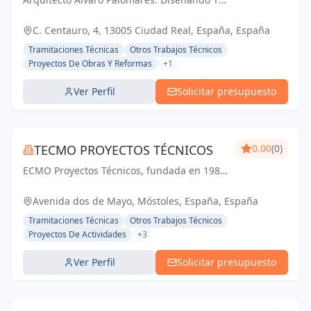
PALOMARES
Mundo, Construyendo Tu Hogar.
C. Centauro, 4, 13005 Ciudad Real, España, España
Tramitaciones Técnicas
Otros Trabajos Técnicos
Proyectos De Obras Y Reformas
+1
Ver Perfil
Solicitar presupuesto
TECMO PROYECTOS TÉCNICOS
0.00
(0)
ECMO Proyectos Técnicos, fundada en 1989,
es una empresa con más de 25 años de
experiencia en la elaboración y tramitación
Avenida dos de Mayo, Móstoles, España, España
de proyectos de ingeniería, tanto
Tramitaciones Técnicas
Otros Trabajos Técnicos
industriales,...
Proyectos De Actividades
+3
Ver Perfil
Solicitar presupuesto