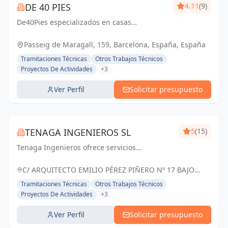
DE 40 PIES
4.11
(9)
De40Pies especializados en casas
prefabricadas con contenedores marítimos,
ofreciendo diseños modernos y eficiencia
Passeig de Maragall, 159, Barcelona, España, España
energética. Con más de 25 años de
Tramitaciones Técnicas
Otros Trabajos Técnicos
experiencia, persona...
Proyectos De Actividades
+3
Ver Perfil
Solicitar presupuesto
TENAGA INGENIEROS SL
5
(15)
Tenaga Ingenieros ofrece servicios
especializados en ingeniería, centrados en
mejorar la eficiencia energética y reducir
C/ ARQUITECTO EMILIO PÉREZ PIÑERO Nº 17 BAJO
costos para sus clientes. Desde proyectos
MURCIA, España
Tramitaciones Técnicas
Otros Trabajos Técnicos
hasta g...
Proyectos De Actividades
+3
Ver Perfil
Solicitar presupuesto