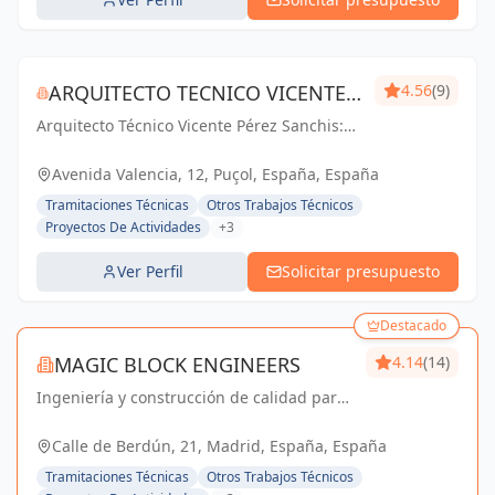
ARQUITECTO TECNICO VICENTE
4.56
(9)
Arquitecto Técnico Vicente Pérez Sanchis:
PÉREZ SANCHIS
Creando espacios inspiradores,
transformando ideas en realidad.
Avenida Valencia, 12, Puçol, España, España
Tramitaciones Técnicas
Otros Trabajos Técnicos
Proyectos De Actividades
+3
Ver Perfil
Solicitar presupuesto
Destacado
MAGIC BLOCK ENGINEERS
4.14
(14)
Ingeniería y construcción de calidad para
un futuro sostenible en Madrid y Sevilla La
Nueva.
Calle de Berdún, 21, Madrid, España, España
Tramitaciones Técnicas
Otros Trabajos Técnicos