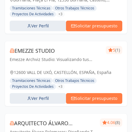
compromiso.
España, España
Tramitaciones Técnicas
Otros Trabajos Técnicos
Proyectos De Actividades
+3
Ver Perfil
Solicitar presupuesto
EMEZZE STUDIO
5
(1)
Emezze Archviz Studio: Visualizando tus
sueños arquitectónicos en la Vall d'Uixó y
Castellón. Imágenes que inspiran realidad.
12600 VALL DE UXÓ, CASTELLÓN, ESPAÑA, España
Tramitaciones Técnicas
Otros Trabajos Técnicos
Proyectos De Actividades
+3
Ver Perfil
Solicitar presupuesto
ARQUITECTO ÁLVARO
4.06
(8)
Arquitecto Álvaro Palomares: Diseñando Tu