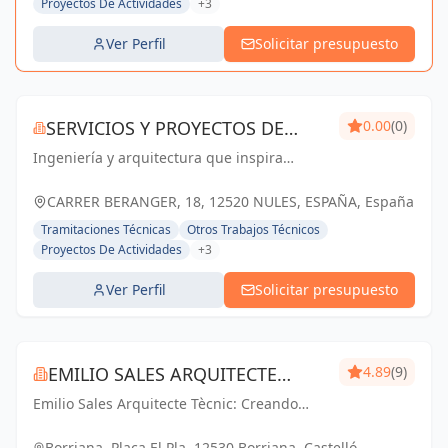
Proyectos De Actividades
+3
Ver Perfil
Solicitar presupuesto
SERVICIOS Y PROYECTOS DE
0.00
(0)
Ingeniería y arquitectura que inspira
INGENIERÍA
confianza. Servicios y Proyectos de
Ingeniería: Soluciones a medida en
CARRER BERANGER, 18, 12520 NULES, ESPAÑA, España
Castellón y Nules.
Tramitaciones Técnicas
Otros Trabajos Técnicos
Proyectos De Actividades
+3
Ver Perfil
Solicitar presupuesto
EMILIO SALES ARQUITECTE
4.89
(9)
Emilio Sales Arquitecte Tècnic: Creando
TÉCNIC
espacios funcionales y estéticos para un
futuro inspirador. Tu visión, nuestro
Borriana, Plaça El Pla, 12530 Borriana, Castelló,