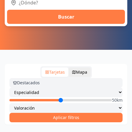
Buscar
Tarjetas
Mapa
Destacados
50km
Aplicar filtros