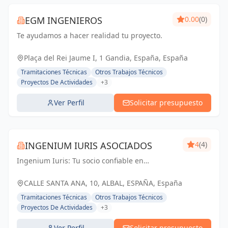
EGM INGENIEROS
0.00
(0)
Te ayudamos a hacer realidad tu proyecto.
Plaça del Rei Jaume I, 1 Gandia, España, España
Tramitaciones Técnicas
Otros Trabajos Técnicos
Proyectos De Actividades
+3
Ver Perfil
Solicitar presupuesto
INGENIUM IURIS ASOCIADOS
4
(4)
Ingenium Iuris: Tu socio confiable en
ingeniería y arquitectura en Valencia.
Soluciones profesionales para proyectos
CALLE SANTA ANA, 10, ALBAL, ESPAÑA, España
exitosos.
Tramitaciones Técnicas
Otros Trabajos Técnicos
Proyectos De Actividades
+3
Ver Perfil
Solicitar presupuesto