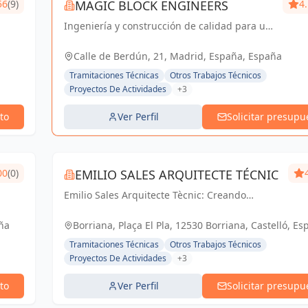
56
(9)
MAGIC BLOCK ENGINEERS
4
Ingeniería y construcción de calidad para un
futuro sostenible en Madrid y Sevilla La
Nueva.
Calle de Berdún, 21, Madrid, España, España
Tramitaciones Técnicas
Otros Trabajos Técnicos
Proyectos De Actividades
+3
to
Ver Perfil
Solicitar presupu
00
(0)
EMILIO SALES ARQUITECTE TÉCNIC
Emilio Sales Arquitecte Tècnic: Creando
espacios funcionales y estéticos para un futuro
inspirador. Tu visión, nuestro compromiso.
ña
Borriana, Plaça El Pla, 12530 Borriana, Castelló, Es
España
Tramitaciones Técnicas
Otros Trabajos Técnicos
Proyectos De Actividades
+3
to
Ver Perfil
Solicitar presupu