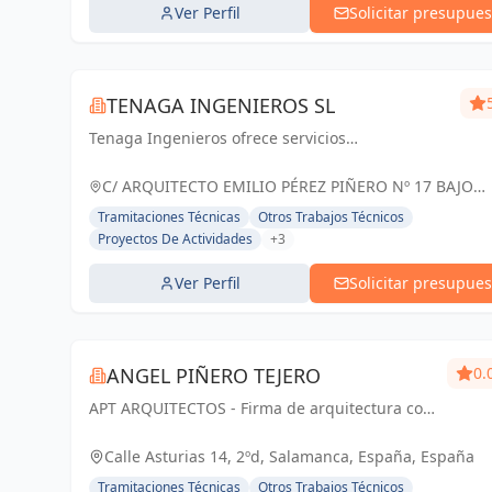
Ver Perfil
Solicitar presupues
TENAGA INGENIEROS SL
Tenaga Ingenieros ofrece servicios
especializados en ingeniería, centrados en
mejorar la eficiencia energética y reducir costos
C/ ARQUITECTO EMILIO PÉREZ PIÑERO Nº 17 BAJO
para sus clientes. Desde proyectos hasta g...
MURCIA, España
Tramitaciones Técnicas
Otros Trabajos Técnicos
Proyectos De Actividades
+3
Ver Perfil
Solicitar presupues
ANGEL PIÑERO TEJERO
0.
APT ARQUITECTOS - Firma de arquitectura con
sede en Salamanca, España.
Calle Asturias 14, 2ºd, Salamanca, España, España
Tramitaciones Técnicas
Otros Trabajos Técnicos