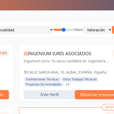
50km
00
(0)
INGENIUM IURIS ASOCIADOS
Ingenium Iuris: Tu socio confiable en ingeniería y
arquitectura en Valencia. Soluciones
profesionales para proyectos exitosos.
CALLE SANTA ANA, 10, ALBAL, ESPAÑA, España
Tramitaciones Técnicas
Otros Trabajos Técnicos
Proyectos De Actividades
+3
to
Ver Perfil
Solicitar presupu
Des