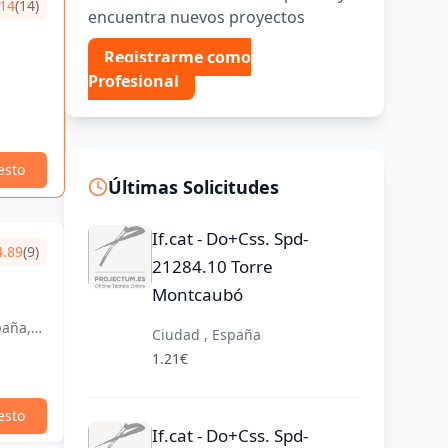
.14
(14)
encuentra nuevos proyectos
Registrarme como
Profesional
esto
Últimas Solicitudes
If.cat - Do+Css. Spd-
4.89
(9)
21284.10 Torre
Montcaubó
paña,
Ciudad , España
1.21€
esto
If.cat - Do+Css. Spd-