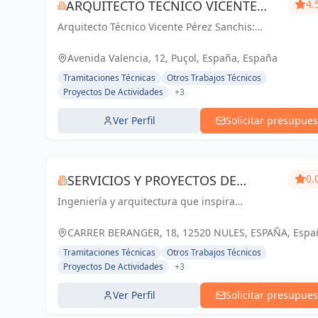
ARQUITECTO TECNICO VICENTE
4.
Arquitecto Técnico Vicente Pérez Sanchis:
PÉREZ SANCHIS
Creando espacios inspiradores, transformando
ideas en realidad.
Avenida Valencia, 12, Puçol, España, España
Tramitaciones Técnicas
Otros Trabajos Técnicos
Proyectos De Actividades
+3
Ver Perfil
Solicitar presupues
SERVICIOS Y PROYECTOS DE
0.
Ingeniería y arquitectura que inspira
INGENIERÍA
confianza. Servicios y Proyectos de Ingeniería:
Soluciones a medida en Castellón y Nules.
CARRER BERANGER, 18, 12520 NULES, ESPAÑA, Espa
Tramitaciones Técnicas
Otros Trabajos Técnicos
Proyectos De Actividades
+3
Ver Perfil
Solicitar presupues