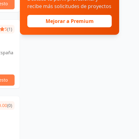
esto
recibe más solicitudes de proyectos
Mejorar a Premium
5
(1)
 España
esto
0.00
(0)