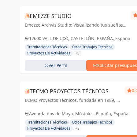
EMEZZE STUDIO
Emezze Archviz Studio: Visualizando tus sueños
arquitectónicos en la Vall d'Uixó y Castellón.
Imágenes que inspiran realidad.
12600 VALL DE UXÓ, CASTELLÓN, ESPAÑA, España
Tramitaciones Técnicas
Otros Trabajos Técnicos
Proyectos De Actividades
+3
Ver Perfil
Solicitar presupues
TECMO PROYECTOS TÉCNICOS
0.
ECMO Proyectos Técnicos, fundada en 1989, es
una empresa con más de 25 años de
experiencia en la elaboración y tramitación de
Avenida dos de Mayo, Móstoles, España, España
proyectos de ingeniería, tanto industriales,...
Tramitaciones Técnicas
Otros Trabajos Técnicos
Proyectos De Actividades
+3