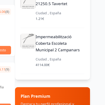
21250.5 Tavertet
4.06
(8)
Ciudad , España
1.21€
a
Impermeabilització
Coberta Escoleta
Municipal 2 Campanars
esto
Ciudad , España
4114.00€
4.11
(9)
aña
Plan Premium
Destaca tu perfil profesional y