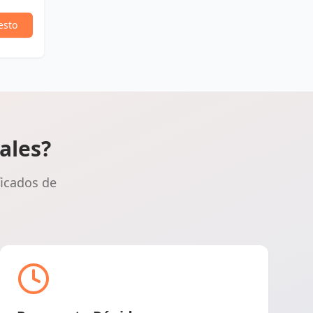
esto
ales?
ficados de