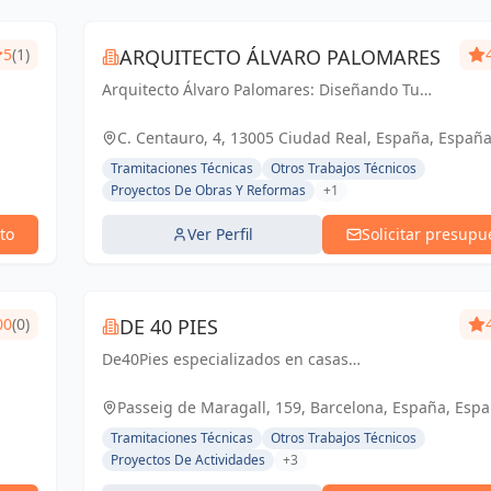
5
(1)
ARQUITECTO ÁLVARO PALOMARES
Arquitecto Álvaro Palomares: Diseñando Tu
Mundo, Construyendo Tu Hogar.
C. Centauro, 4, 13005 Ciudad Real, España, Españ
Tramitaciones Técnicas
Otros Trabajos Técnicos
Proyectos De Obras Y Reformas
+1
to
Ver Perfil
Solicitar presupu
00
(0)
DE 40 PIES
De40Pies especializados en casas
prefabricadas con contenedores marítimos,
ofreciendo diseños modernos y eficiencia
Passeig de Maragall, 159, Barcelona, España, Esp
energética. Con más de 25 años de
Tramitaciones Técnicas
Otros Trabajos Técnicos
experiencia, persona...
Proyectos De Actividades
+3