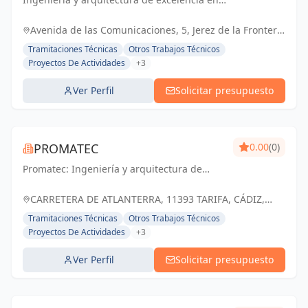
Cádiz y Jerez de la Frontera. Tu socio
confiable para proyectos técnicos y licencias
Avenida de las Comunicaciones, 5, Jerez de la Frontera,
de apertura.
España, España
Tramitaciones Técnicas
Otros Trabajos Técnicos
Proyectos De Actividades
+3
Ver Perfil
Solicitar presupuesto
PROMATEC
0.00
(0)
Promatec: Ingeniería y arquitectura de
calidad, impulsando un futuro sostenible.
CARRETERA DE ATLANTERRA, 11393 TARIFA, CÁDIZ,
ESPAÑA, España
Tramitaciones Técnicas
Otros Trabajos Técnicos
Proyectos De Actividades
+3
Ver Perfil
Solicitar presupuesto