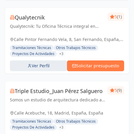
Qualytecnik
5
(1)
Qualytecnik: Tu Oficina Técnica integral en
Cádiz y provincia. Especializados en control de
calidad, certificación energética y proyectos de
Calle Pintor Fernando Vela, 8, San Fernando, España,
instalaciones. Nuestro enfoqu...
España
Tramitaciones Técnicas
Otros Trabajos Técnicos
Proyectos De Actividades
+3
Ver Perfil
Solicitar presupuesto
Triple Estudio_Juan Pérez Salguero
5
(9)
Somos un estudio de arquitectura dedicado a
todo tipo de proyectos y licencias, junto con
equipo propia para reformas integrales
Calle Acebuche, 18, Madrid, España, España
Tramitaciones Técnicas
Otros Trabajos Técnicos
Proyectos De Actividades
+3