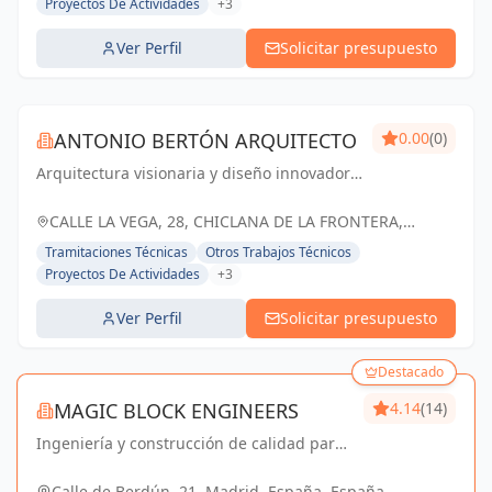
Proyectos De Actividades
+3
Ver Perfil
Solicitar presupuesto
ANTONIO BERTÓN ARQUITECTO
0.00
(0)
Arquitectura visionaria y diseño innovador
para transformar tus sueños en realidad en
Chiclana de la Frontera y Cádiz
CALLE LA VEGA, 28, CHICLANA DE LA FRONTERA,
ESPAÑA, España
Tramitaciones Técnicas
Otros Trabajos Técnicos
Proyectos De Actividades
+3
Ver Perfil
Solicitar presupuesto
Destacado
MAGIC BLOCK ENGINEERS
4.14
(14)
Ingeniería y construcción de calidad para
un futuro sostenible en Madrid y Sevilla La
Nueva.
Calle de Berdún, 21, Madrid, España, España