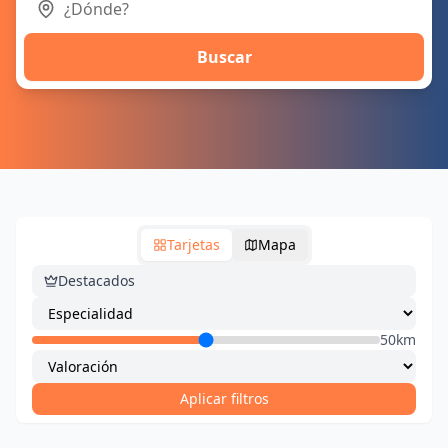
Buscar
Tarjetas
Mapa
Destacados
50km
Aplicar filtros