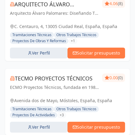
ARQUITECTO ÁLVARO
4.06
(8)
Arquitecto Álvaro Palomares: Diseñando Tu
PALOMARES
Mundo, Construyendo Tu Hogar.
C. Centauro, 4, 13005 Ciudad Real, España, España
Tramitaciones Técnicas
Otros Trabajos Técnicos
Proyectos De Obras Y Reformas
+1
Ver Perfil
Solicitar presupuesto
TECMO PROYECTOS TÉCNICOS
0.00
(0)
ECMO Proyectos Técnicos, fundada en 1989,
es una empresa con más de 25 años de
experiencia en la elaboración y tramitación
Avenida dos de Mayo, Móstoles, España, España
de proyectos de ingeniería, tanto
Tramitaciones Técnicas
Otros Trabajos Técnicos
industriales,...
Proyectos De Actividades
+3
Ver Perfil
Solicitar presupuesto