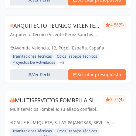
ARQUITECTO TECNICO VICENTE
4.56
(9)
Arquitecto Técnico Vicente Pérez Sanchis:
PÉREZ SANCHIS
Creando espacios inspiradores,
transformando ideas en realidad.
Avenida Valencia, 12, Puçol, España, España
Tramitaciones Técnicas
Otros Trabajos Técnicos
Proyectos De Actividades
+3
Ver Perfil
Solicitar presupuesto
MULTISERVICIOS FOMBELLA SL
3.75
(4)
Multiservicios Fombella: Tu aliado confiable
en ingeniería y arquitectura, creando
soluciones sólidas para un futuro
CALLE EL MIQUETE, 3, LAS PAJANOSAS, SEVILLA,
construido con excelencia.
ESPAÑA, España
Tramitaciones Técnicas
Otros Trabajos Técnicos