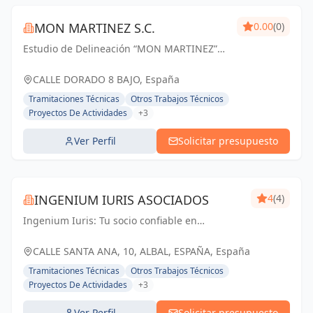
MON MARTINEZ S.C.
0.00
(0)
Estudio de Delineación “MON MARTINEZ”
cuenta con una amplia trayectoria de más
de 25 años de experiencia. Entendemos
CALLE DORADO 8 BAJO, España
nuestro trabajo, como parte importante de
Tramitaciones Técnicas
Otros Trabajos Técnicos
un trabajo...
Proyectos De Actividades
+3
Ver Perfil
Solicitar presupuesto
INGENIUM IURIS ASOCIADOS
4
(4)
Ingenium Iuris: Tu socio confiable en
ingeniería y arquitectura en Valencia.
Soluciones profesionales para proyectos
CALLE SANTA ANA, 10, ALBAL, ESPAÑA, España
exitosos.
Tramitaciones Técnicas
Otros Trabajos Técnicos
Proyectos De Actividades
+3
Ver Perfil
Solicitar presupuesto