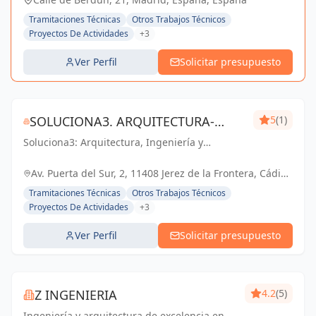
Tramitaciones Técnicas
Otros Trabajos Técnicos
Proyectos De Actividades
+3
Ver Perfil
Solicitar presupuesto
SOLUCIONA3. ARQUITECTURA-
5
(1)
Soluciona3: Arquitectura, Ingeniería y
INGENIERÍA-EFICIENCIA
Eficiencia Energética. Soluciones integrales
ENERGÉTICA
para tu proyecto en Cádiz y Jerez de la
Av. Puerta del Sur, 2, 11408 Jerez de la Frontera, Cádiz,
Frontera.
España, España
Tramitaciones Técnicas
Otros Trabajos Técnicos
Proyectos De Actividades
+3
Ver Perfil
Solicitar presupuesto
Z INGENIERIA
4.2
(5)
Ingeniería y arquitectura de excelencia en