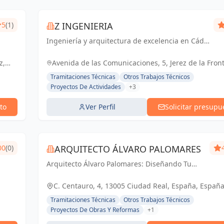
5
(1)
Z INGENIERIA
Ingeniería y arquitectura de excelencia en Cádiz
y Jerez de la Frontera. Tu socio confiable para
proyectos técnicos y licencias de apertura.
z,
Avenida de las Comunicaciones, 5, Jerez de la Fron
España, España
Tramitaciones Técnicas
Otros Trabajos Técnicos
Proyectos De Actividades
+3
to
Ver Perfil
Solicitar presupu
00
(0)
ARQUITECTO ÁLVARO PALOMARES
Arquitecto Álvaro Palomares: Diseñando Tu
Mundo, Construyendo Tu Hogar.
C. Centauro, 4, 13005 Ciudad Real, España, Españ
Tramitaciones Técnicas
Otros Trabajos Técnicos
Proyectos De Obras Y Reformas
+1