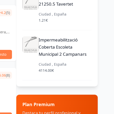
21250.5 Tavertet
4.2
(5)
Ciudad , España
1.21€
tera,
Impermeabilització
Coberta Escoleta
Municipal 2 Campanars
esto
Ciudad , España
4114.00€
4.06
(8)
a
Plan Premium
Destaca tu perfil profesional y