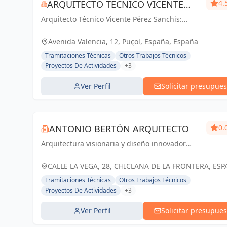
ARQUITECTO TECNICO VICENTE
4.
Arquitecto Técnico Vicente Pérez Sanchis:
PÉREZ SANCHIS
Creando espacios inspiradores, transformando
ideas en realidad.
Avenida Valencia, 12, Puçol, España, España
Tramitaciones Técnicas
Otros Trabajos Técnicos
Proyectos De Actividades
+3
Ver Perfil
Solicitar presupues
ANTONIO BERTÓN ARQUITECTO
0.
Arquitectura visionaria y diseño innovador
para transformar tus sueños en realidad en
Chiclana de la Frontera y Cádiz
CALLE LA VEGA, 28, CHICLANA DE LA FRONTERA, ESP
España
Tramitaciones Técnicas
Otros Trabajos Técnicos
Proyectos De Actividades
+3
Ver Perfil
Solicitar presupues