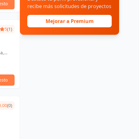
esto
recibe más solicitudes de proyectos
Mejorar a Premium
5
(1)
a,
esto
0.00
(0)