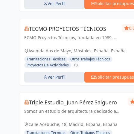
Ver Perfil
Solicitar presupues
TECMO PROYECTOS TÉCNICOS
0.
ECMO Proyectos Técnicos, fundada en 1989, es
una empresa con más de 25 años de
experiencia en la elaboración y tramitación de
Avenida dos de Mayo, Móstoles, España, España
proyectos de ingeniería, tanto industriales,...
Tramitaciones Técnicas
Otros Trabajos Técnicos
Proyectos De Actividades
+3
Ver Perfil
Solicitar presupues
Triple Estudio_Juan Pérez Salguero
Somos un estudio de arquitectura dedicado a
todo tipo de proyectos y licencias, junto con
equipo propia para reformas integrales
Calle Acebuche, 18, Madrid, España, España
Tramitaciones Técnicas
Otros Trabajos Técnicos