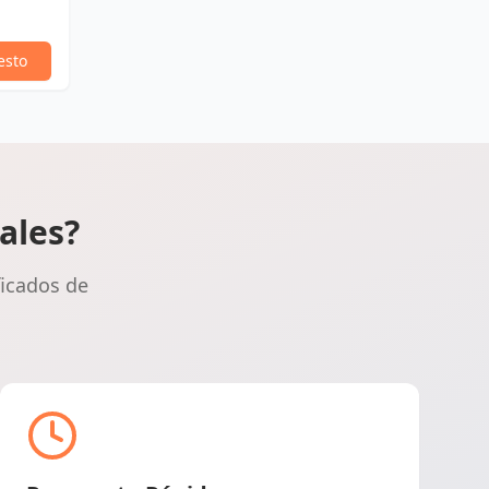
esto
ales?
ficados de