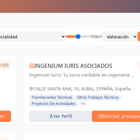
50km
00
(0)
INGENIUM IURIS ASOCIADOS
Ingenium Iuris: Tu socio confiable en ingeniería y
arquitectura en Valencia. Soluciones
profesionales para proyectos exitosos.
CALLE SANTA ANA, 10, ALBAL, ESPAÑA, España
Tramitaciones Técnicas
Otros Trabajos Técnicos
Proyectos De Actividades
+3
to
Ver Perfil
Solicitar presupu