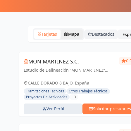
Tarjetas
Mapa
Destacados
MON MARTINEZ S.C.
0.
Estudio de Delineación “MON MARTINEZ”
cuenta con una amplia trayectoria de más de
25 años de experiencia. Entendemos nuestro
CALLE DORADO 8 BAJO, España
trabajo, como parte importante de un trabajo...
Tramitaciones Técnicas
Otros Trabajos Técnicos
Proyectos De Actividades
+3
Ver Perfil
Solicitar presupues