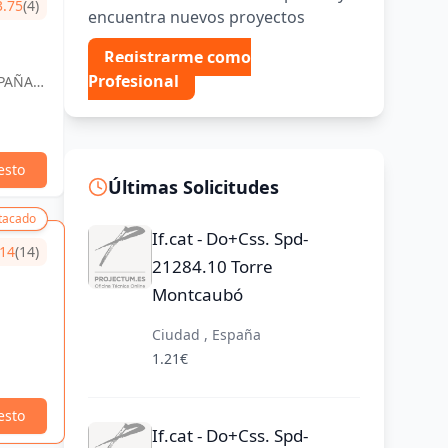
3.75
(4)
encuentra nuevos proyectos
Registrarme como
Profesional
SPAÑA,
esto
Últimas Solicitudes
tacado
If.cat - Do+Css. Spd-
.14
(14)
21284.10 Torre
Montcaubó
Ciudad , España
1.21€
esto
If.cat - Do+Css. Spd-