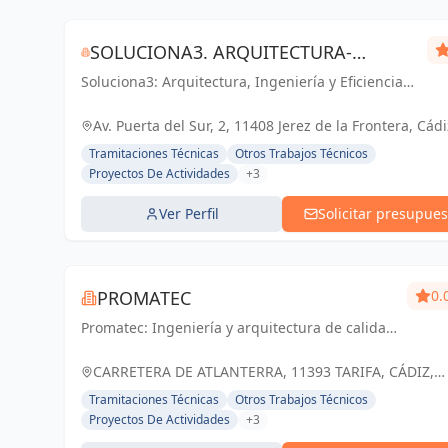
SOLUCIONA3. ARQUITECTURA-
Soluciona3: Arquitectura, Ingeniería y Eficiencia
INGENIERÍA-EFICIENCIA ENERGÉTICA
Energética. Soluciones integrales para tu
proyecto en Cádiz y Jerez de la Frontera.
Av. Puerta del Sur, 2, 11408 Jerez de la Frontera, Cádi
España, España
Tramitaciones Técnicas
Otros Trabajos Técnicos
Proyectos De Actividades
+3
Ver Perfil
Solicitar presupues
PROMATEC
0.
Promatec: Ingeniería y arquitectura de calidad,
impulsando un futuro sostenible.
CARRETERA DE ATLANTERRA, 11393 TARIFA, CÁDIZ,
ESPAÑA, España
Tramitaciones Técnicas
Otros Trabajos Técnicos
Proyectos De Actividades
+3