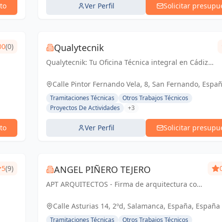
to
Ver Perfil
Solicitar presupu
00
(0)
Qualytecnik
Qualytecnik: Tu Oficina Técnica integral en Cádiz y
provincia. Especializados en control de calidad,
certificación energética y proyectos de
Calle Pintor Fernando Vela, 8, San Fernando, Españ
instalaciones. Nuestro enfoqu...
España
Tramitaciones Técnicas
Otros Trabajos Técnicos
Proyectos De Actividades
+3
to
Ver Perfil
Solicitar presupu
5
(9)
ANGEL PIÑERO TEJERO
APT ARQUITECTOS - Firma de arquitectura con
sede en Salamanca, España.
Calle Asturias 14, 2ºd, Salamanca, España, España
Tramitaciones Técnicas
Otros Trabajos Técnicos