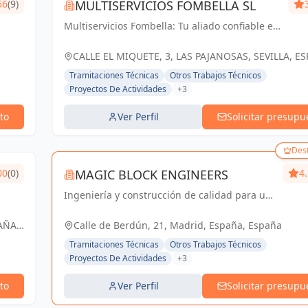
56
(9)
MULTISERVICIOS FOMBELLA SL
Multiservicios Fombella: Tu aliado confiable en
ingeniería y arquitectura, creando soluciones
sólidas para un futuro construido con
CALLE EL MIQUETE, 3, LAS PAJANOSAS, SEVILLA, E
excelencia.
España
Tramitaciones Técnicas
Otros Trabajos Técnicos
Proyectos De Actividades
+3
to
Ver Perfil
Solicitar presupu
Des
00
(0)
MAGIC BLOCK ENGINEERS
4
Ingeniería y construcción de calidad para un
futuro sostenible en Madrid y Sevilla La
Nueva.
AÑA,
Calle de Berdún, 21, Madrid, España, España
Tramitaciones Técnicas
Otros Trabajos Técnicos
Proyectos De Actividades
+3
to
Ver Perfil
Solicitar presupu