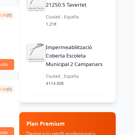
21250.5 Tavertet
4.06
(8)
Ciudad , España
1.21€
a
Impermeabilització
Coberta Escoleta
Municipal 2 Campanars
esto
Ciudad , España
4114.00€
0.00
(0)
Plan Premium
esto
Destaca tu perfil profesional y