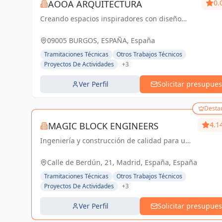
AOOA ARQUITECTURA
0.
Creando espacios inspiradores con diseño
arquitectónico y pasión
09005 BURGOS, ESPAÑA, España
Tramitaciones Técnicas
Otros Trabajos Técnicos
Proyectos De Actividades
+3
Ver Perfil
Solicitar presupues
Desta
MAGIC BLOCK ENGINEERS
4.1
Ingeniería y construcción de calidad para un
futuro sostenible en Madrid y Sevilla La
Nueva.
Calle de Berdún, 21, Madrid, España, España
Tramitaciones Técnicas
Otros Trabajos Técnicos
Proyectos De Actividades
+3
Ver Perfil
Solicitar presupues