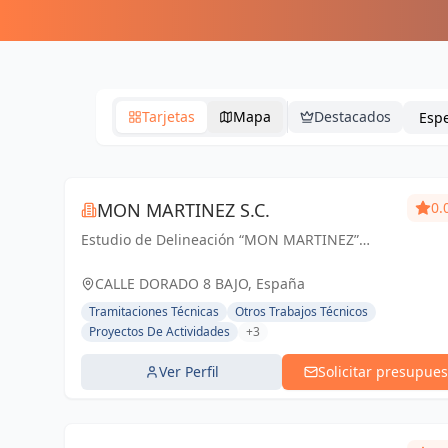
Tarjetas
Mapa
Destacados
MON MARTINEZ S.C.
0.
Estudio de Delineación “MON MARTINEZ”
cuenta con una amplia trayectoria de más de
25 años de experiencia. Entendemos nuestro
CALLE DORADO 8 BAJO, España
trabajo, como parte importante de un trabajo...
Tramitaciones Técnicas
Otros Trabajos Técnicos
Proyectos De Actividades
+3
Ver Perfil
Solicitar presupues