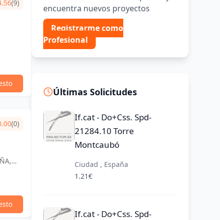
4.56
(9)
encuentra nuevos proyectos
Registrarme como
Profesional
esto
Últimas Solicitudes
If.cat - Do+Css. Spd-
0.00
(0)
21284.10 Torre
Montcaubó
AÑA,
Ciudad , España
1.21€
esto
If.cat - Do+Css. Spd-