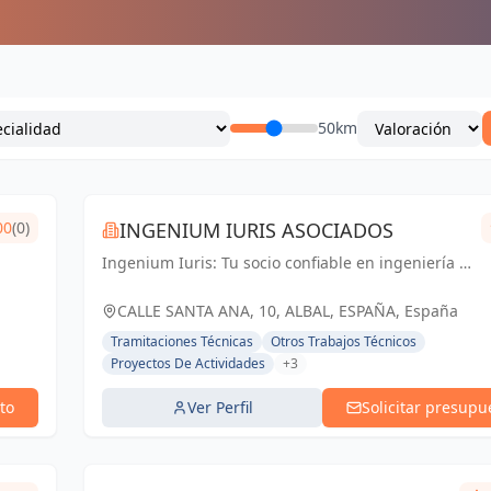
50km
00
(0)
INGENIUM IURIS ASOCIADOS
Ingenium Iuris: Tu socio confiable en ingeniería y
arquitectura en Valencia. Soluciones
profesionales para proyectos exitosos.
CALLE SANTA ANA, 10, ALBAL, ESPAÑA, España
Tramitaciones Técnicas
Otros Trabajos Técnicos
Proyectos De Actividades
+3
to
Ver Perfil
Solicitar presupu