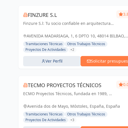
FINZURE S.L
3.
Finzure S.l: Tu socio confiable en arquitectura
técnica. Calidad, compromiso y soluciones
personalizadas para tus proyectos en Bilbao y
AVENIDA MADARIAGA, 1, 6 DPTO 10, 48014 BILBAO,
Vizcaya.
ESPAÑA, España
Tramitaciones Técnicas
Otros Trabajos Técnicos
Proyectos De Actividades
+2
Ver Perfil
Solicitar presupues
TECMO PROYECTOS TÉCNICOS
0.
ECMO Proyectos Técnicos, fundada en 1989, es
una empresa con más de 25 años de
experiencia en la elaboración y tramitación de
Avenida dos de Mayo, Móstoles, España, España
proyectos de ingeniería, tanto industriales,...
Tramitaciones Técnicas
Otros Trabajos Técnicos
Proyectos De Actividades
+3