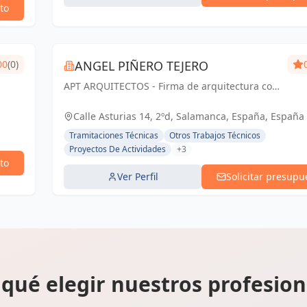
to
00
(0)
ANGEL PIÑERO TEJERO
APT ARQUITECTOS - Firma de arquitectura con
sede en Salamanca, España.
Calle Asturias 14, 2ºd, Salamanca, España, España
Tramitaciones Técnicas
Otros Trabajos Técnicos
Proyectos De Actividades
+3
to
Ver Perfil
Solicitar presupu
 qué elegir nuestros profesion