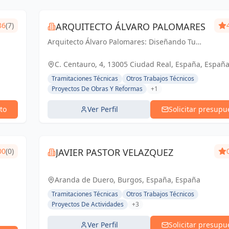
86
(7)
ARQUITECTO ÁLVARO PALOMARES
Arquitecto Álvaro Palomares: Diseñando Tu
Mundo, Construyendo Tu Hogar.
C. Centauro, 4, 13005 Ciudad Real, España, Españ
Tramitaciones Técnicas
Otros Trabajos Técnicos
Proyectos De Obras Y Reformas
+1
to
Ver Perfil
Solicitar presupu
00
(0)
JAVIER PASTOR VELAZQUEZ
Aranda de Duero, Burgos, España, España
Tramitaciones Técnicas
Otros Trabajos Técnicos
Proyectos De Actividades
+3
Ver Perfil
Solicitar presupu