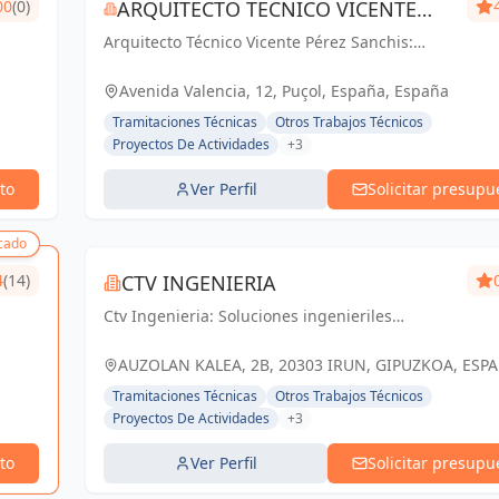
00
(0)
ARQUITECTO TECNICO VICENTE
Arquitecto Técnico Vicente Pérez Sanchis:
PÉREZ SANCHIS
Creando espacios inspiradores, transformando
ideas en realidad.
Avenida Valencia, 12, Puçol, España, España
Tramitaciones Técnicas
Otros Trabajos Técnicos
Proyectos De Actividades
+3
to
Ver Perfil
Solicitar presupu
cado
4
(14)
CTV INGENIERIA
Ctv Ingenieria: Soluciones ingenieriles
precisas para un futuro sólido en Guipúzcoa y
Irun.
AUZOLAN KALEA, 2B, 20303 IRUN, GIPUZKOA, ESP
España
Tramitaciones Técnicas
Otros Trabajos Técnicos
Proyectos De Actividades
+3
to
Ver Perfil
Solicitar presupu