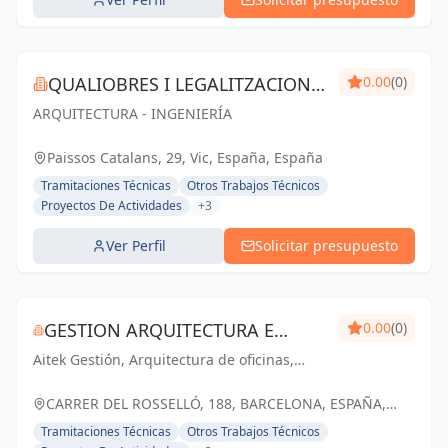
QUALIOBRES I LEGALITZACIONS
0.00
(0)
ARQUITECTURA - INGENIERÍA
SL
Paissos Catalans, 29, Vic, España, España
Tramitaciones Técnicas
Otros Trabajos Técnicos
Proyectos De Actividades
+3
Ver Perfil
Solicitar presupuesto
GESTION ARQUITECTURA E
0.00
(0)
Aitek Gestión, Arquitectura de oficinas,
INGENIERIA AITEK SL
diseño de oficinas y Workplace
CARRER DEL ROSSELLÓ, 188, BARCELONA, ESPAÑA,
España
Tramitaciones Técnicas
Otros Trabajos Técnicos