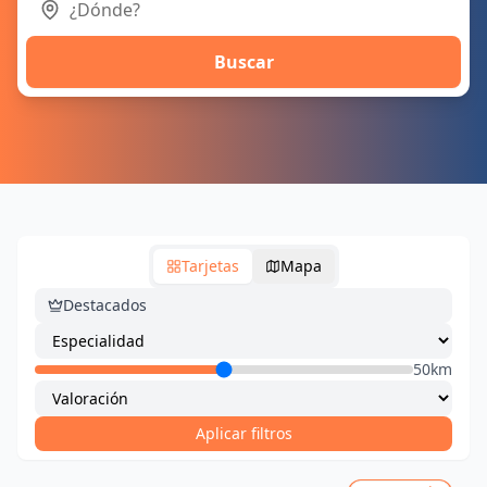
Buscar
Tarjetas
Mapa
Destacados
50km
Aplicar filtros