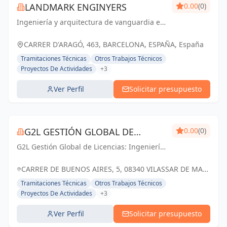
LANDMARK ENGINYERS
0.00
(0)
Ingeniería y arquitectura de vanguardia en
Barcelona y Cataluña. Creando espacios
que marcan la diferencia.
CARRER D'ARAGÓ, 463, BARCELONA, ESPAÑA, España
Tramitaciones Técnicas
Otros Trabajos Técnicos
Proyectos De Actividades
+3
Ver Perfil
Solicitar presupuesto
G2L GESTIÓN GLOBAL DE
0.00
(0)
G2L Gestión Global de Licencias: Ingeniería
LICENCIAS
de Barcelona especializada en la realización
y tramitación de Proyectos de Licencia de
CARRER DE BUENOS AIRES, 5, 08340 VILASSAR DE MAR,
Actividad, Licencia de Obras e Instalac...
BARCELONA, ESPAÑA, España
Tramitaciones Técnicas
Otros Trabajos Técnicos
Proyectos De Actividades
+3
Ver Perfil
Solicitar presupuesto