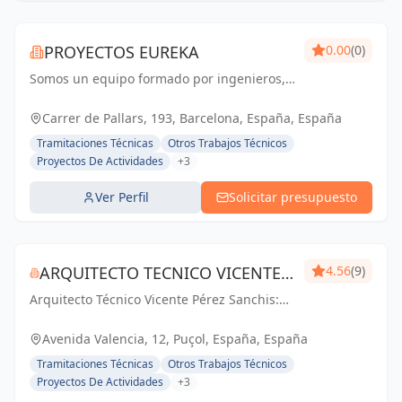
PROYECTOS EUREKA
0.00
(0)
Somos un equipo formado por ingenieros,
arquitectos y técnicos, con una amplia
experiencia en los sectores de licencias de
Carrer de Pallars, 193, Barcelona, España, España
actividad, nuevas aperturas, diseño y
Tramitaciones Técnicas
Otros Trabajos Técnicos
ejecución...
Proyectos De Actividades
+3
Ver Perfil
Solicitar presupuesto
ARQUITECTO TECNICO VICENTE
4.56
(9)
Arquitecto Técnico Vicente Pérez Sanchis:
PÉREZ SANCHIS
Creando espacios inspiradores,
transformando ideas en realidad.
Avenida Valencia, 12, Puçol, España, España
Tramitaciones Técnicas
Otros Trabajos Técnicos
Proyectos De Actividades
+3