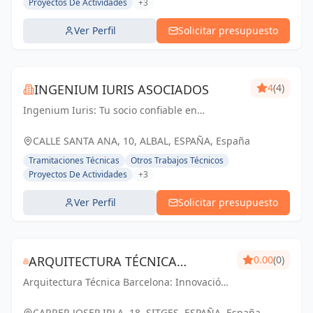
Proyectos De Actividades
+3
Ver Perfil
Solicitar presupuesto
INGENIUM IURIS ASOCIADOS
4
(4)
Ingenium Iuris: Tu socio confiable en
ingeniería y arquitectura en Valencia.
Soluciones profesionales para proyectos
CALLE SANTA ANA, 10, ALBAL, ESPAÑA, España
exitosos.
Tramitaciones Técnicas
Otros Trabajos Técnicos
Proyectos De Actividades
+3
Ver Perfil
Solicitar presupuesto
ARQUITECTURA TÉCNICA
0.00
(0)
Arquitectura Técnica Barcelona: Innovación
BARCELONA - PABLO PARES
y calidad en ingeniería y arquitectura. Tu
GONZALEZ
visión, nuestro compromiso.
CARRER JOSEP IRLA, 18, SITGES, ESPAÑA, España