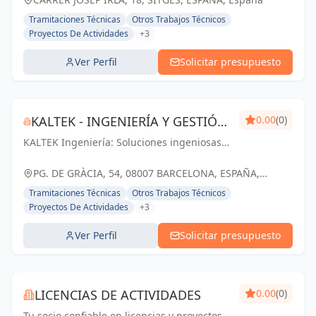
Tramitaciones Técnicas
Otros Trabajos Técnicos
Proyectos De Actividades
+3
Ver Perfil
Solicitar presupuesto
KALTEK - INGENIERÍA Y GESTIÓN
0.00
(0)
KALTEK Ingeniería: Soluciones ingeniosas
DE PROYECTOS
para proyectos técnicos y arquitectónicos
en Barcelona. Impulsando tu éxito con
PG. DE GRÀCIA, 54, 08007 BARCELONA, ESPAÑA,
profesionalismo y pasión.
España
Tramitaciones Técnicas
Otros Trabajos Técnicos
Proyectos De Actividades
+3
Ver Perfil
Solicitar presupuesto
LICENCIAS DE ACTIVIDADES
0.00
(0)
Tu socio confiable en licencias y proyectos