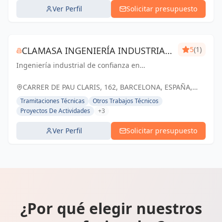
Ver Perfil
Solicitar presupuesto
CLAMASA INGENIERÍA INDUSTRIAL
5
(1)
Ingeniería industrial de confianza en
Y SERVICIOS, S.L.
Barcelona. Soluciones eficientes para el éxito
de tu negocio.
CARRER DE PAU CLARIS, 162, BARCELONA, ESPAÑA,
España
Tramitaciones Técnicas
Otros Trabajos Técnicos
Proyectos De Actividades
+3
Ver Perfil
Solicitar presupuesto
¿Por qué elegir nuestros