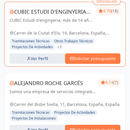
Destacado
CUBIC ESTUDI D'ENGINYERIA
4.78
(18)
CUBIC Estudi d'enginyeria, más de 14 años
S.L.
brindando servicios de Arquitectura e
Ingeniería con una trayectoria sólida y
Carrer de la Ciutat d'Elx, 19, Barcelona, España,
exitosa
España
Tramitaciones Técnicas
Otros Trabajos Técnicos
Proyectos De Actividades
+3
Ver Perfil
Solicitar presupuesto
ALEJANDRO ROCHE GARCÉS
4.14
(7)
Somos una empresa de servicios integrales
con el objetivo de poder satisfacer las
necesidades técnicas de nuestr@s clientes
Carrer del Bisbe Sivilla, 11, Barcelona, España, España
aportando el máximo de experiencia y
Tramitaciones Técnicas
Proyectos De Actividades
conocimie...
Proyectos De Instalaciones
Ver Perfil
Solicitar presupuesto