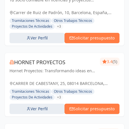
técnicos. Simplificamos los trámites para
que tu negocio prospere.
Carrer de Ruiz de Padrón, 10, Barcelona, España,
España
Tramitaciones Técnicas
Otros Trabajos Técnicos
Proyectos De Actividades
+3
Ver Perfil
Solicitar presupuesto
HORNET PROYECTOS
3.4
(5)
Hornet Proyectos: Transformando ideas en
realidades arquitectónicas e ingenieras,
impulsando el crecimiento de nuestros
CARRER DE CABESTANY, 25, 08014 BARCELONA,
clientes
ESPAÑA, España
Tramitaciones Técnicas
Otros Trabajos Técnicos
Proyectos De Actividades
+3
Ver Perfil
Solicitar presupuesto