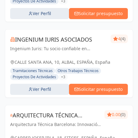
Proyectos De Actividades
+3
Ver Perfil
Solicitar presupuesto
INGENIUM IURIS ASOCIADOS
4
(4)
Ingenium Iuris: Tu socio confiable en
ingeniería y arquitectura en Valencia.
Soluciones profesionales para proyectos
CALLE SANTA ANA, 10, ALBAL, ESPAÑA, España
exitosos.
Tramitaciones Técnicas
Otros Trabajos Técnicos
Proyectos De Actividades
+3
Ver Perfil
Solicitar presupuesto
ARQUITECTURA TÉCNICA
0.00
(0)
Arquitectura Técnica Barcelona: Innovación
BARCELONA - PABLO PARES
y calidad en ingeniería y arquitectura. Tu
GONZALEZ
visión, nuestro compromiso.
CARRER JOSEP IRLA, 18, SITGES, ESPAÑA, España