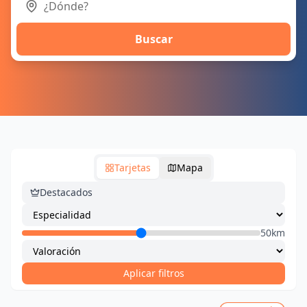
Buscar
Tarjetas
Mapa
Destacados
50km
Aplicar filtros