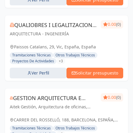
QUALIOBRES I LEGALITZACIONS
0.00
(0)
ARQUITECTURA - INGENIERÍA
SL
Paissos Catalans, 29, Vic, España, España
Tramitaciones Técnicas
Otros Trabajos Técnicos
Proyectos De Actividades
+3
Ver Perfil
Solicitar presupuesto
GESTION ARQUITECTURA E
0.00
(0)
Aitek Gestión, Arquitectura de oficinas,
INGENIERIA AITEK SL
diseño de oficinas y Workplace
CARRER DEL ROSSELLÓ, 188, BARCELONA, ESPAÑA,
España
Tramitaciones Técnicas
Otros Trabajos Técnicos