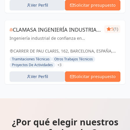
Ver Perfil
Solicitar presupuesto
CLAMASA INGENIERÍA INDUSTRIAL
5
(1)
Ingeniería industrial de confianza en
Y SERVICIOS, S.L.
Barcelona. Soluciones eficientes para el éxito
de tu negocio.
CARRER DE PAU CLARIS, 162, BARCELONA, ESPAÑA,
España
Tramitaciones Técnicas
Otros Trabajos Técnicos
Proyectos De Actividades
+3
Ver Perfil
Solicitar presupuesto
¿Por qué elegir nuestros