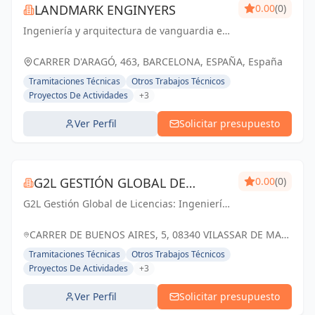
LANDMARK ENGINYERS
0.00
(0)
Ingeniería y arquitectura de vanguardia en
Barcelona y Cataluña. Creando espacios
que marcan la diferencia.
CARRER D'ARAGÓ, 463, BARCELONA, ESPAÑA, España
Tramitaciones Técnicas
Otros Trabajos Técnicos
Proyectos De Actividades
+3
Ver Perfil
Solicitar presupuesto
G2L GESTIÓN GLOBAL DE
0.00
(0)
G2L Gestión Global de Licencias: Ingeniería
LICENCIAS
de Barcelona especializada en la realización
y tramitación de Proyectos de Licencia de
CARRER DE BUENOS AIRES, 5, 08340 VILASSAR DE MAR,
Actividad, Licencia de Obras e Instalac...
BARCELONA, ESPAÑA, España
Tramitaciones Técnicas
Otros Trabajos Técnicos
Proyectos De Actividades
+3
Ver Perfil
Solicitar presupuesto