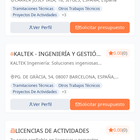
Tramitaciones Técnicas
Otros Trabajos Técnicos
Proyectos De Actividades
+3
Ver Perfil
Solicitar presupuesto
KALTEK - INGENIERÍA Y GESTIÓN
0.00
(0)
KALTEK Ingeniería: Soluciones ingeniosas
DE PROYECTOS
para proyectos técnicos y arquitectónicos
en Barcelona. Impulsando tu éxito con
PG. DE GRÀCIA, 54, 08007 BARCELONA, ESPAÑA,
profesionalismo y pasión.
España
Tramitaciones Técnicas
Otros Trabajos Técnicos
Proyectos De Actividades
+3
Ver Perfil
Solicitar presupuesto
LICENCIAS DE ACTIVIDADES
0.00
(0)
Tu socio confiable en licencias y proyectos