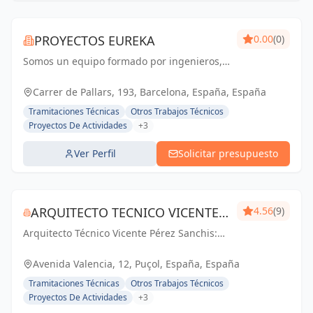
PROYECTOS EUREKA
0.00
(0)
Somos un equipo formado por ingenieros,
arquitectos y técnicos, con una amplia
experiencia en los sectores de licencias de
Carrer de Pallars, 193, Barcelona, España, España
actividad, nuevas aperturas, diseño y
Tramitaciones Técnicas
Otros Trabajos Técnicos
ejecución...
Proyectos De Actividades
+3
Ver Perfil
Solicitar presupuesto
ARQUITECTO TECNICO VICENTE
4.56
(9)
Arquitecto Técnico Vicente Pérez Sanchis:
PÉREZ SANCHIS
Creando espacios inspiradores,
transformando ideas en realidad.
Avenida Valencia, 12, Puçol, España, España
Tramitaciones Técnicas
Otros Trabajos Técnicos
Proyectos De Actividades
+3