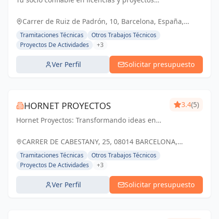
técnicos. Simplificamos los trámites para
que tu negocio prospere.
Carrer de Ruiz de Padrón, 10, Barcelona, España,
España
Tramitaciones Técnicas
Otros Trabajos Técnicos
Proyectos De Actividades
+3
Ver Perfil
Solicitar presupuesto
HORNET PROYECTOS
3.4
(5)
Hornet Proyectos: Transformando ideas en
realidades arquitectónicas e ingenieras,
impulsando el crecimiento de nuestros
CARRER DE CABESTANY, 25, 08014 BARCELONA,
clientes
ESPAÑA, España
Tramitaciones Técnicas
Otros Trabajos Técnicos
Proyectos De Actividades
+3
Ver Perfil
Solicitar presupuesto