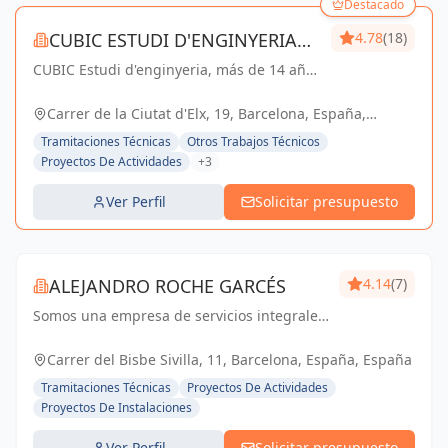
Destacado
CUBIC ESTUDI D'ENGINYERIA
4.78
(18)
CUBIC Estudi d'enginyeria, más de 14 años
S.L.
brindando servicios de Arquitectura e
Ingeniería con una trayectoria sólida y
Carrer de la Ciutat d'Elx, 19, Barcelona, España,
exitosa
España
Tramitaciones Técnicas
Otros Trabajos Técnicos
Proyectos De Actividades
+3
Ver Perfil
Solicitar presupuesto
ALEJANDRO ROCHE GARCÉS
4.14
(7)
Somos una empresa de servicios integrales
con el objetivo de poder satisfacer las
necesidades técnicas de nuestr@s clientes
Carrer del Bisbe Sivilla, 11, Barcelona, España, España
aportando el máximo de experiencia y
Tramitaciones Técnicas
Proyectos De Actividades
conocimie...
Proyectos De Instalaciones
Ver Perfil
Solicitar presupuesto