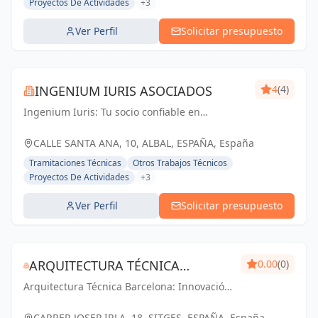
Proyectos De Actividades
+3
Ver Perfil
Solicitar presupuesto
INGENIUM IURIS ASOCIADOS
4
(4)
Ingenium Iuris: Tu socio confiable en
ingeniería y arquitectura en Valencia.
Soluciones profesionales para proyectos
CALLE SANTA ANA, 10, ALBAL, ESPAÑA, España
exitosos.
Tramitaciones Técnicas
Otros Trabajos Técnicos
Proyectos De Actividades
+3
Ver Perfil
Solicitar presupuesto
ARQUITECTURA TÉCNICA
0.00
(0)
Arquitectura Técnica Barcelona: Innovación
BARCELONA - PABLO PARES
y calidad en ingeniería y arquitectura. Tu
GONZALEZ
visión, nuestro compromiso.
CARRER JOSEP IRLA, 18, SITGES, ESPAÑA, España