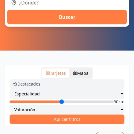
Buscar
Tarjetas
Mapa
Destacados
50km
Aplicar filtros