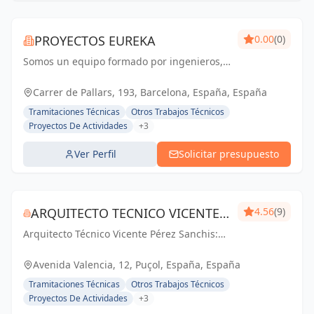
PROYECTOS EUREKA
0.00
(0)
Somos un equipo formado por ingenieros,
arquitectos y técnicos, con una amplia
experiencia en los sectores de licencias de
Carrer de Pallars, 193, Barcelona, España, España
actividad, nuevas aperturas, diseño y
Tramitaciones Técnicas
Otros Trabajos Técnicos
ejecución...
Proyectos De Actividades
+3
Ver Perfil
Solicitar presupuesto
ARQUITECTO TECNICO VICENTE
4.56
(9)
Arquitecto Técnico Vicente Pérez Sanchis:
PÉREZ SANCHIS
Creando espacios inspiradores,
transformando ideas en realidad.
Avenida Valencia, 12, Puçol, España, España
Tramitaciones Técnicas
Otros Trabajos Técnicos
Proyectos De Actividades
+3