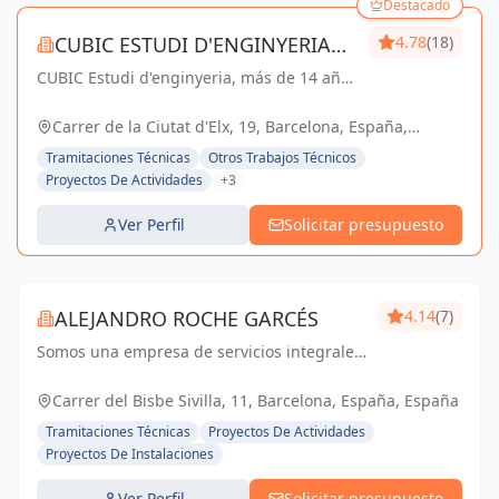
Destacado
CUBIC ESTUDI D'ENGINYERIA
4.78
(18)
CUBIC Estudi d'enginyeria, más de 14 años
S.L.
brindando servicios de Arquitectura e
Ingeniería con una trayectoria sólida y
Carrer de la Ciutat d'Elx, 19, Barcelona, España,
exitosa
España
Tramitaciones Técnicas
Otros Trabajos Técnicos
Proyectos De Actividades
+3
Ver Perfil
Solicitar presupuesto
ALEJANDRO ROCHE GARCÉS
4.14
(7)
Somos una empresa de servicios integrales
con el objetivo de poder satisfacer las
necesidades técnicas de nuestr@s clientes
Carrer del Bisbe Sivilla, 11, Barcelona, España, España
aportando el máximo de experiencia y
Tramitaciones Técnicas
Proyectos De Actividades
conocimie...
Proyectos De Instalaciones
Ver Perfil
Solicitar presupuesto