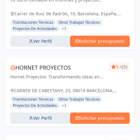
técnicos. Simplificamos los trámites para
que tu negocio prospere.
Carrer de Ruiz de Padrón, 10, Barcelona, España,
España
Tramitaciones Técnicas
Otros Trabajos Técnicos
Proyectos De Actividades
+3
Ver Perfil
Solicitar presupuesto
HORNET PROYECTOS
3.4
(5)
Hornet Proyectos: Transformando ideas en
realidades arquitectónicas e ingenieras,
impulsando el crecimiento de nuestros
CARRER DE CABESTANY, 25, 08014 BARCELONA,
clientes
ESPAÑA, España
Tramitaciones Técnicas
Otros Trabajos Técnicos
Proyectos De Actividades
+3
Ver Perfil
Solicitar presupuesto