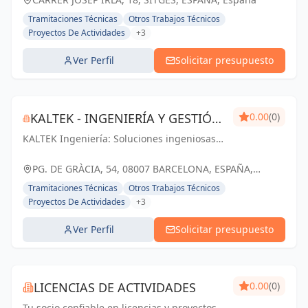
Tramitaciones Técnicas
Otros Trabajos Técnicos
Proyectos De Actividades
+3
Ver Perfil
Solicitar presupuesto
KALTEK - INGENIERÍA Y GESTIÓN
0.00
(0)
KALTEK Ingeniería: Soluciones ingeniosas
DE PROYECTOS
para proyectos técnicos y arquitectónicos
en Barcelona. Impulsando tu éxito con
PG. DE GRÀCIA, 54, 08007 BARCELONA, ESPAÑA,
profesionalismo y pasión.
España
Tramitaciones Técnicas
Otros Trabajos Técnicos
Proyectos De Actividades
+3
Ver Perfil
Solicitar presupuesto
LICENCIAS DE ACTIVIDADES
0.00
(0)
Tu socio confiable en licencias y proyectos