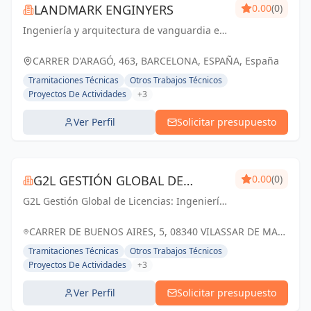
LANDMARK ENGINYERS
0.00
(0)
Ingeniería y arquitectura de vanguardia en
Barcelona y Cataluña. Creando espacios
que marcan la diferencia.
CARRER D'ARAGÓ, 463, BARCELONA, ESPAÑA, España
Tramitaciones Técnicas
Otros Trabajos Técnicos
Proyectos De Actividades
+3
Ver Perfil
Solicitar presupuesto
G2L GESTIÓN GLOBAL DE
0.00
(0)
G2L Gestión Global de Licencias: Ingeniería
LICENCIAS
de Barcelona especializada en la realización
y tramitación de Proyectos de Licencia de
CARRER DE BUENOS AIRES, 5, 08340 VILASSAR DE MAR,
Actividad, Licencia de Obras e Instalac...
BARCELONA, ESPAÑA, España
Tramitaciones Técnicas
Otros Trabajos Técnicos
Proyectos De Actividades
+3
Ver Perfil
Solicitar presupuesto