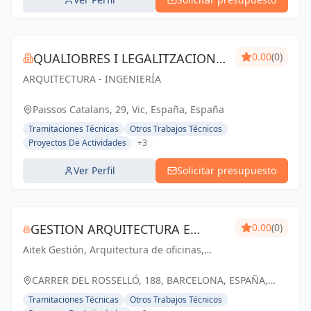
QUALIOBRES I LEGALITZACIONS
0.00
(0)
ARQUITECTURA - INGENIERÍA
SL
Paissos Catalans, 29, Vic, España, España
Tramitaciones Técnicas
Otros Trabajos Técnicos
Proyectos De Actividades
+3
Ver Perfil
Solicitar presupuesto
GESTION ARQUITECTURA E
0.00
(0)
Aitek Gestión, Arquitectura de oficinas,
INGENIERIA AITEK SL
diseño de oficinas y Workplace
CARRER DEL ROSSELLÓ, 188, BARCELONA, ESPAÑA,
España
Tramitaciones Técnicas
Otros Trabajos Técnicos