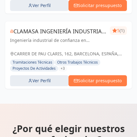
Ver Perfil
Solicitar presupuesto
CLAMASA INGENIERÍA INDUSTRIAL
5
(1)
Ingeniería industrial de confianza en
Y SERVICIOS, S.L.
Barcelona. Soluciones eficientes para el éxito
de tu negocio.
CARRER DE PAU CLARIS, 162, BARCELONA, ESPAÑA,
España
Tramitaciones Técnicas
Otros Trabajos Técnicos
Proyectos De Actividades
+3
Ver Perfil
Solicitar presupuesto
¿Por qué elegir nuestros