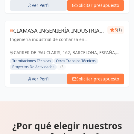
Ver Perfil
Solicitar presupuesto
CLAMASA INGENIERÍA INDUSTRIAL
5
(1)
Ingeniería industrial de confianza en
Y SERVICIOS, S.L.
Barcelona. Soluciones eficientes para el éxito
de tu negocio.
CARRER DE PAU CLARIS, 162, BARCELONA, ESPAÑA,
España
Tramitaciones Técnicas
Otros Trabajos Técnicos
Proyectos De Actividades
+3
Ver Perfil
Solicitar presupuesto
¿Por qué elegir nuestros