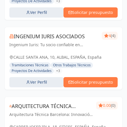
Proyectos De Actividades
+3
Ver Perfil
Solicitar presupuesto
INGENIUM IURIS ASOCIADOS
4
(4)
Ingenium Iuris: Tu socio confiable en
ingeniería y arquitectura en Valencia.
Soluciones profesionales para proyectos
CALLE SANTA ANA, 10, ALBAL, ESPAÑA, España
exitosos.
Tramitaciones Técnicas
Otros Trabajos Técnicos
Proyectos De Actividades
+3
Ver Perfil
Solicitar presupuesto
ARQUITECTURA TÉCNICA
0.00
(0)
Arquitectura Técnica Barcelona: Innovación
BARCELONA - PABLO PARES
y calidad en ingeniería y arquitectura. Tu
GONZALEZ
visión, nuestro compromiso.
CARRER JOSEP IRLA, 18, SITGES, ESPAÑA, España