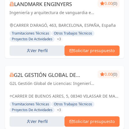
LANDMARK ENGINYERS
0.00
(0)
Ingeniería y arquitectura de vanguardia en
Barcelona y Cataluña. Creando espacios
que marcan la diferencia.
CARRER D'ARAGÓ, 463, BARCELONA, ESPAÑA, España
Tramitaciones Técnicas
Otros Trabajos Técnicos
Proyectos De Actividades
+3
Ver Perfil
Solicitar presupuesto
G2L GESTIÓN GLOBAL DE
0.00
(0)
G2L Gestión Global de Licencias: Ingeniería
LICENCIAS
de Barcelona especializada en la realización
y tramitación de Proyectos de Licencia de
CARRER DE BUENOS AIRES, 5, 08340 VILASSAR DE MAR,
Actividad, Licencia de Obras e Instalac...
BARCELONA, ESPAÑA, España
Tramitaciones Técnicas
Otros Trabajos Técnicos
Proyectos De Actividades
+3
Ver Perfil
Solicitar presupuesto