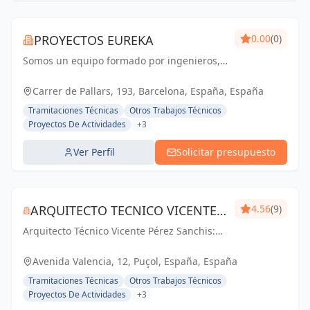
PROYECTOS EUREKA
0.00
(0)
Somos un equipo formado por ingenieros,
arquitectos y técnicos, con una amplia
experiencia en los sectores de licencias de
Carrer de Pallars, 193, Barcelona, España, España
actividad, nuevas aperturas, diseño y
Tramitaciones Técnicas
Otros Trabajos Técnicos
ejecución...
Proyectos De Actividades
+3
Ver Perfil
Solicitar presupuesto
ARQUITECTO TECNICO VICENTE
4.56
(9)
Arquitecto Técnico Vicente Pérez Sanchis:
PÉREZ SANCHIS
Creando espacios inspiradores,
transformando ideas en realidad.
Avenida Valencia, 12, Puçol, España, España
Tramitaciones Técnicas
Otros Trabajos Técnicos
Proyectos De Actividades
+3