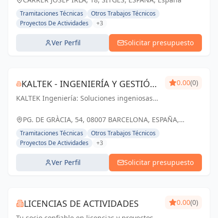
Tramitaciones Técnicas
Otros Trabajos Técnicos
Proyectos De Actividades
+3
Ver Perfil
Solicitar presupuesto
KALTEK - INGENIERÍA Y GESTIÓN
0.00
(0)
KALTEK Ingeniería: Soluciones ingeniosas
DE PROYECTOS
para proyectos técnicos y arquitectónicos
en Barcelona. Impulsando tu éxito con
PG. DE GRÀCIA, 54, 08007 BARCELONA, ESPAÑA,
profesionalismo y pasión.
España
Tramitaciones Técnicas
Otros Trabajos Técnicos
Proyectos De Actividades
+3
Ver Perfil
Solicitar presupuesto
LICENCIAS DE ACTIVIDADES
0.00
(0)
Tu socio confiable en licencias y proyectos