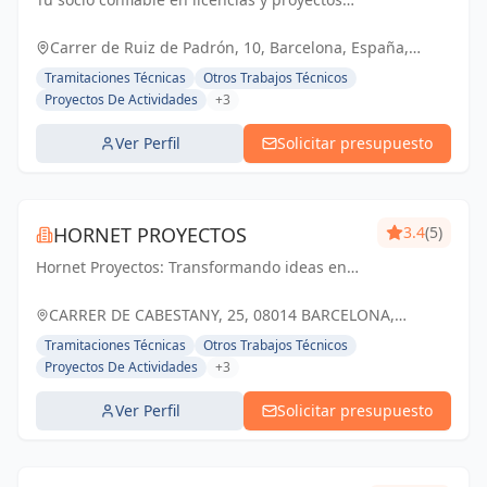
técnicos. Simplificamos los trámites para
que tu negocio prospere.
Carrer de Ruiz de Padrón, 10, Barcelona, España,
España
Tramitaciones Técnicas
Otros Trabajos Técnicos
Proyectos De Actividades
+3
Ver Perfil
Solicitar presupuesto
HORNET PROYECTOS
3.4
(5)
Hornet Proyectos: Transformando ideas en
realidades arquitectónicas e ingenieras,
impulsando el crecimiento de nuestros
CARRER DE CABESTANY, 25, 08014 BARCELONA,
clientes
ESPAÑA, España
Tramitaciones Técnicas
Otros Trabajos Técnicos
Proyectos De Actividades
+3
Ver Perfil
Solicitar presupuesto