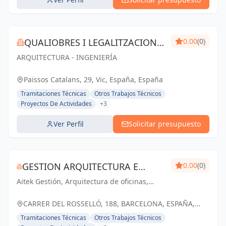
QUALIOBRES I LEGALITZACIONS
0.00
(0)
ARQUITECTURA - INGENIERÍA
SL
Paissos Catalans, 29, Vic, España, España
Tramitaciones Técnicas
Otros Trabajos Técnicos
Proyectos De Actividades
+3
Ver Perfil
Solicitar presupuesto
GESTION ARQUITECTURA E
0.00
(0)
Aitek Gestión, Arquitectura de oficinas,
INGENIERIA AITEK SL
diseño de oficinas y Workplace
CARRER DEL ROSSELLÓ, 188, BARCELONA, ESPAÑA,
España
Tramitaciones Técnicas
Otros Trabajos Técnicos