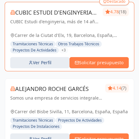
Destacado
CUBIC ESTUDI D'ENGINYERIA
4.78
(18)
CUBIC Estudi d'enginyeria, más de 14 años
S.L.
brindando servicios de Arquitectura e
Ingeniería con una trayectoria sólida y
Carrer de la Ciutat d'Elx, 19, Barcelona, España,
exitosa
España
Tramitaciones Técnicas
Otros Trabajos Técnicos
Proyectos De Actividades
+3
Ver Perfil
Solicitar presupuesto
ALEJANDRO ROCHE GARCÉS
4.14
(7)
Somos una empresa de servicios integrales
con el objetivo de poder satisfacer las
necesidades técnicas de nuestr@s clientes
Carrer del Bisbe Sivilla, 11, Barcelona, España, España
aportando el máximo de experiencia y
Tramitaciones Técnicas
Proyectos De Actividades
conocimie...
Proyectos De Instalaciones
Ver Perfil
Solicitar presupuesto