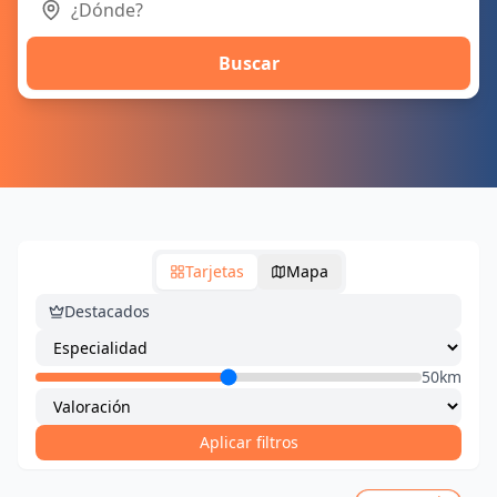
Buscar
Tarjetas
Mapa
Destacados
50km
Aplicar filtros