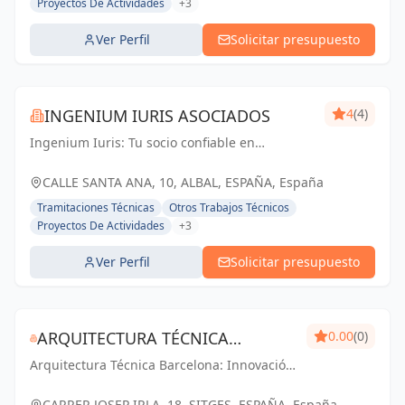
Proyectos De Actividades
+3
Ver Perfil
Solicitar presupuesto
INGENIUM IURIS ASOCIADOS
4
(4)
Ingenium Iuris: Tu socio confiable en
ingeniería y arquitectura en Valencia.
Soluciones profesionales para proyectos
CALLE SANTA ANA, 10, ALBAL, ESPAÑA, España
exitosos.
Tramitaciones Técnicas
Otros Trabajos Técnicos
Proyectos De Actividades
+3
Ver Perfil
Solicitar presupuesto
ARQUITECTURA TÉCNICA
0.00
(0)
Arquitectura Técnica Barcelona: Innovación
BARCELONA - PABLO PARES
y calidad en ingeniería y arquitectura. Tu
GONZALEZ
visión, nuestro compromiso.
CARRER JOSEP IRLA, 18, SITGES, ESPAÑA, España