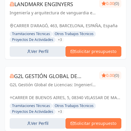
LANDMARK ENGINYERS
0.00
(0)
Ingeniería y arquitectura de vanguardia en
Barcelona y Cataluña. Creando espacios
que marcan la diferencia.
CARRER D'ARAGÓ, 463, BARCELONA, ESPAÑA, España
Tramitaciones Técnicas
Otros Trabajos Técnicos
Proyectos De Actividades
+3
Ver Perfil
Solicitar presupuesto
G2L GESTIÓN GLOBAL DE
0.00
(0)
G2L Gestión Global de Licencias: Ingeniería
LICENCIAS
de Barcelona especializada en la realización
y tramitación de Proyectos de Licencia de
CARRER DE BUENOS AIRES, 5, 08340 VILASSAR DE MAR,
Actividad, Licencia de Obras e Instalac...
BARCELONA, ESPAÑA, España
Tramitaciones Técnicas
Otros Trabajos Técnicos
Proyectos De Actividades
+3
Ver Perfil
Solicitar presupuesto