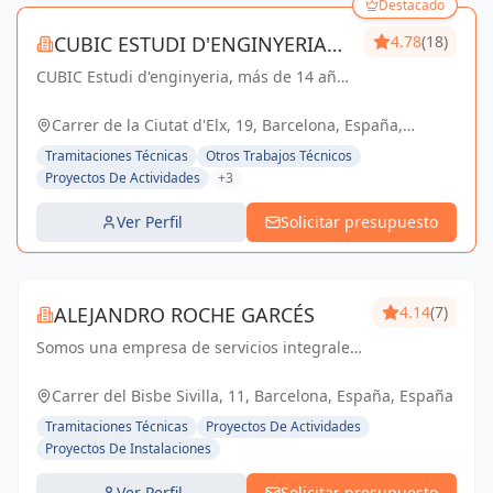
Destacado
CUBIC ESTUDI D'ENGINYERIA
4.78
(18)
CUBIC Estudi d'enginyeria, más de 14 años
S.L.
brindando servicios de Arquitectura e
Ingeniería con una trayectoria sólida y
Carrer de la Ciutat d'Elx, 19, Barcelona, España,
exitosa
España
Tramitaciones Técnicas
Otros Trabajos Técnicos
Proyectos De Actividades
+3
Ver Perfil
Solicitar presupuesto
ALEJANDRO ROCHE GARCÉS
4.14
(7)
Somos una empresa de servicios integrales
con el objetivo de poder satisfacer las
necesidades técnicas de nuestr@s clientes
Carrer del Bisbe Sivilla, 11, Barcelona, España, España
aportando el máximo de experiencia y
Tramitaciones Técnicas
Proyectos De Actividades
conocimie...
Proyectos De Instalaciones
Ver Perfil
Solicitar presupuesto