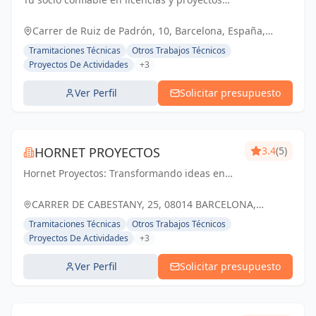
técnicos. Simplificamos los trámites para
que tu negocio prospere.
Carrer de Ruiz de Padrón, 10, Barcelona, España,
España
Tramitaciones Técnicas
Otros Trabajos Técnicos
Proyectos De Actividades
+3
Ver Perfil
Solicitar presupuesto
HORNET PROYECTOS
3.4
(5)
Hornet Proyectos: Transformando ideas en
realidades arquitectónicas e ingenieras,
impulsando el crecimiento de nuestros
CARRER DE CABESTANY, 25, 08014 BARCELONA,
clientes
ESPAÑA, España
Tramitaciones Técnicas
Otros Trabajos Técnicos
Proyectos De Actividades
+3
Ver Perfil
Solicitar presupuesto