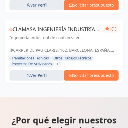
Ver Perfil
Solicitar presupuesto
CLAMASA INGENIERÍA INDUSTRIAL
5
(1)
Ingeniería industrial de confianza en
Y SERVICIOS, S.L.
Barcelona. Soluciones eficientes para el éxito
de tu negocio.
CARRER DE PAU CLARIS, 162, BARCELONA, ESPAÑA,
España
Tramitaciones Técnicas
Otros Trabajos Técnicos
Proyectos De Actividades
+3
Ver Perfil
Solicitar presupuesto
¿Por qué elegir nuestros