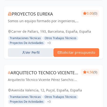
PROYECTOS EUREKA
0.00
(0)
Somos un equipo formado por ingenieros,
arquitectos y técnicos, con una amplia
experiencia en los sectores de licencias de
Carrer de Pallars, 193, Barcelona, España, España
actividad, nuevas aperturas, diseño y
Tramitaciones Técnicas
Otros Trabajos Técnicos
ejecución...
Proyectos De Actividades
+3
Ver Perfil
Solicitar presupuesto
ARQUITECTO TECNICO VICENTE
4.56
(9)
Arquitecto Técnico Vicente Pérez Sanchis:
PÉREZ SANCHIS
Creando espacios inspiradores,
transformando ideas en realidad.
Avenida Valencia, 12, Puçol, España, España
Tramitaciones Técnicas
Otros Trabajos Técnicos
Proyectos De Actividades
+3