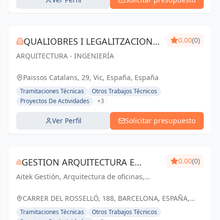
QUALIOBRES I LEGALITZACIONS
0.00
(0)
ARQUITECTURA - INGENIERÍA
SL
Paissos Catalans, 29, Vic, España, España
Tramitaciones Técnicas
Otros Trabajos Técnicos
Proyectos De Actividades
+3
Ver Perfil
Solicitar presupuesto
GESTION ARQUITECTURA E
0.00
(0)
Aitek Gestión, Arquitectura de oficinas,
INGENIERIA AITEK SL
diseño de oficinas y Workplace
CARRER DEL ROSSELLÓ, 188, BARCELONA, ESPAÑA,
España
Tramitaciones Técnicas
Otros Trabajos Técnicos