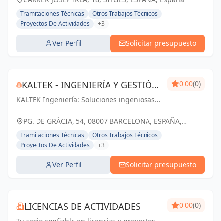
Tramitaciones Técnicas
Otros Trabajos Técnicos
Proyectos De Actividades
+3
Ver Perfil
Solicitar presupuesto
KALTEK - INGENIERÍA Y GESTIÓN
0.00
(0)
KALTEK Ingeniería: Soluciones ingeniosas
DE PROYECTOS
para proyectos técnicos y arquitectónicos
en Barcelona. Impulsando tu éxito con
PG. DE GRÀCIA, 54, 08007 BARCELONA, ESPAÑA,
profesionalismo y pasión.
España
Tramitaciones Técnicas
Otros Trabajos Técnicos
Proyectos De Actividades
+3
Ver Perfil
Solicitar presupuesto
LICENCIAS DE ACTIVIDADES
0.00
(0)
Tu socio confiable en licencias y proyectos