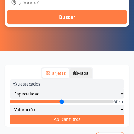
Buscar
Tarjetas
Mapa
Destacados
50km
Aplicar filtros