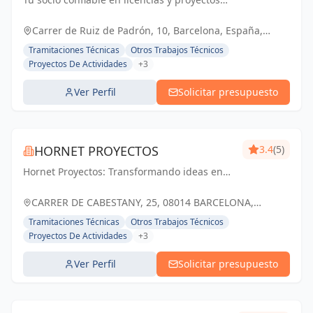
técnicos. Simplificamos los trámites para
que tu negocio prospere.
Carrer de Ruiz de Padrón, 10, Barcelona, España,
España
Tramitaciones Técnicas
Otros Trabajos Técnicos
Proyectos De Actividades
+3
Ver Perfil
Solicitar presupuesto
HORNET PROYECTOS
3.4
(5)
Hornet Proyectos: Transformando ideas en
realidades arquitectónicas e ingenieras,
impulsando el crecimiento de nuestros
CARRER DE CABESTANY, 25, 08014 BARCELONA,
clientes
ESPAÑA, España
Tramitaciones Técnicas
Otros Trabajos Técnicos
Proyectos De Actividades
+3
Ver Perfil
Solicitar presupuesto