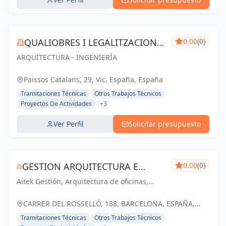
QUALIOBRES I LEGALITZACIONS
0.00
(0)
ARQUITECTURA - INGENIERÍA
SL
Paissos Catalans, 29, Vic, España, España
Tramitaciones Técnicas
Otros Trabajos Técnicos
Proyectos De Actividades
+3
Ver Perfil
Solicitar presupuesto
GESTION ARQUITECTURA E
0.00
(0)
Aitek Gestión, Arquitectura de oficinas,
INGENIERIA AITEK SL
diseño de oficinas y Workplace
CARRER DEL ROSSELLÓ, 188, BARCELONA, ESPAÑA,
España
Tramitaciones Técnicas
Otros Trabajos Técnicos