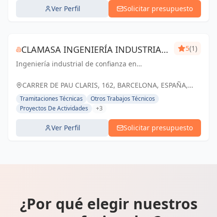
Ver Perfil
Solicitar presupuesto
CLAMASA INGENIERÍA INDUSTRIAL
5
(1)
Ingeniería industrial de confianza en
Y SERVICIOS, S.L.
Barcelona. Soluciones eficientes para el éxito
de tu negocio.
CARRER DE PAU CLARIS, 162, BARCELONA, ESPAÑA,
España
Tramitaciones Técnicas
Otros Trabajos Técnicos
Proyectos De Actividades
+3
Ver Perfil
Solicitar presupuesto
¿Por qué elegir nuestros