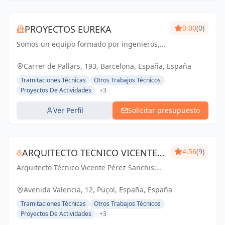
PROYECTOS EUREKA
0.00
(0)
Somos un equipo formado por ingenieros,
arquitectos y técnicos, con una amplia
experiencia en los sectores de licencias de
Carrer de Pallars, 193, Barcelona, España, España
actividad, nuevas aperturas, diseño y
Tramitaciones Técnicas
Otros Trabajos Técnicos
ejecución...
Proyectos De Actividades
+3
Ver Perfil
Solicitar presupuesto
ARQUITECTO TECNICO VICENTE
4.56
(9)
Arquitecto Técnico Vicente Pérez Sanchis:
PÉREZ SANCHIS
Creando espacios inspiradores,
transformando ideas en realidad.
Avenida Valencia, 12, Puçol, España, España
Tramitaciones Técnicas
Otros Trabajos Técnicos
Proyectos De Actividades
+3