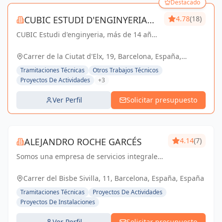
Destacado
CUBIC ESTUDI D'ENGINYERIA
4.78
(18)
CUBIC Estudi d'enginyeria, más de 14 años
S.L.
brindando servicios de Arquitectura e
Ingeniería con una trayectoria sólida y
Carrer de la Ciutat d'Elx, 19, Barcelona, España,
exitosa
España
Tramitaciones Técnicas
Otros Trabajos Técnicos
Proyectos De Actividades
+3
Ver Perfil
Solicitar presupuesto
ALEJANDRO ROCHE GARCÉS
4.14
(7)
Somos una empresa de servicios integrales
con el objetivo de poder satisfacer las
necesidades técnicas de nuestr@s clientes
Carrer del Bisbe Sivilla, 11, Barcelona, España, España
aportando el máximo de experiencia y
Tramitaciones Técnicas
Proyectos De Actividades
conocimie...
Proyectos De Instalaciones
Ver Perfil
Solicitar presupuesto