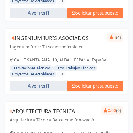
Proyectos De Actividades
+3
Ver Perfil
Solicitar presupuesto
INGENIUM IURIS ASOCIADOS
4
(4)
Ingenium Iuris: Tu socio confiable en
ingeniería y arquitectura en Valencia.
Soluciones profesionales para proyectos
CALLE SANTA ANA, 10, ALBAL, ESPAÑA, España
exitosos.
Tramitaciones Técnicas
Otros Trabajos Técnicos
Proyectos De Actividades
+3
Ver Perfil
Solicitar presupuesto
ARQUITECTURA TÉCNICA
0.00
(0)
Arquitectura Técnica Barcelona: Innovación
BARCELONA - PABLO PARES
y calidad en ingeniería y arquitectura. Tu
GONZALEZ
visión, nuestro compromiso.
CARRER JOSEP IRLA, 18, SITGES, ESPAÑA, España