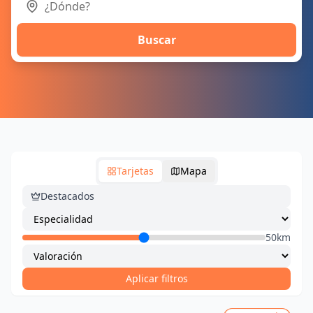
Buscar
Tarjetas
Mapa
Destacados
50km
Aplicar filtros