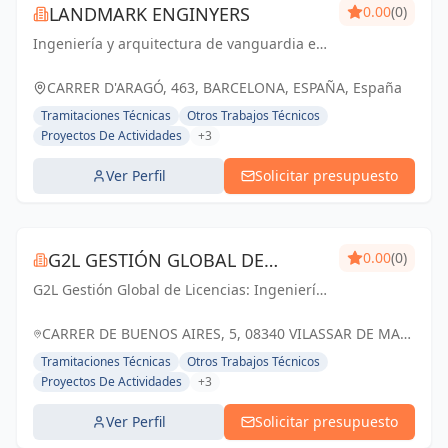
LANDMARK ENGINYERS
0.00
(0)
Ingeniería y arquitectura de vanguardia en
Barcelona y Cataluña. Creando espacios
que marcan la diferencia.
CARRER D'ARAGÓ, 463, BARCELONA, ESPAÑA, España
Tramitaciones Técnicas
Otros Trabajos Técnicos
Proyectos De Actividades
+3
Ver Perfil
Solicitar presupuesto
G2L GESTIÓN GLOBAL DE
0.00
(0)
G2L Gestión Global de Licencias: Ingeniería
LICENCIAS
de Barcelona especializada en la realización
y tramitación de Proyectos de Licencia de
CARRER DE BUENOS AIRES, 5, 08340 VILASSAR DE MAR,
Actividad, Licencia de Obras e Instalac...
BARCELONA, ESPAÑA, España
Tramitaciones Técnicas
Otros Trabajos Técnicos
Proyectos De Actividades
+3
Ver Perfil
Solicitar presupuesto