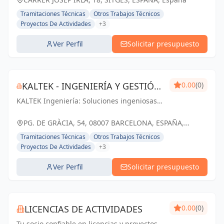
Tramitaciones Técnicas
Otros Trabajos Técnicos
Proyectos De Actividades
+3
Ver Perfil
Solicitar presupuesto
KALTEK - INGENIERÍA Y GESTIÓN
0.00
(0)
KALTEK Ingeniería: Soluciones ingeniosas
DE PROYECTOS
para proyectos técnicos y arquitectónicos
en Barcelona. Impulsando tu éxito con
PG. DE GRÀCIA, 54, 08007 BARCELONA, ESPAÑA,
profesionalismo y pasión.
España
Tramitaciones Técnicas
Otros Trabajos Técnicos
Proyectos De Actividades
+3
Ver Perfil
Solicitar presupuesto
LICENCIAS DE ACTIVIDADES
0.00
(0)
Tu socio confiable en licencias y proyectos