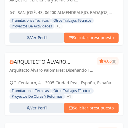
SERVICIO, SLP
ingeniería y arquitectura para construir tus
sueños en Almendralejo y Badajoz.
C. SAN JOSÉ, 43, 06200 ALMENDRALEJO, BADAJOZ,
ESPAÑA, España
Tramitaciones Técnicas
Otros Trabajos Técnicos
Proyectos De Actividades
+3
Ver Perfil
Solicitar presupuesto
ARQUITECTO ÁLVARO
4.06
(8)
Arquitecto Álvaro Palomares: Diseñando Tu
PALOMARES
Mundo, Construyendo Tu Hogar.
C. Centauro, 4, 13005 Ciudad Real, España, España
Tramitaciones Técnicas
Otros Trabajos Técnicos
Proyectos De Obras Y Reformas
+1
Ver Perfil
Solicitar presupuesto