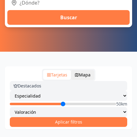
Buscar
Tarjetas
Mapa
Destacados
50km
Aplicar filtros