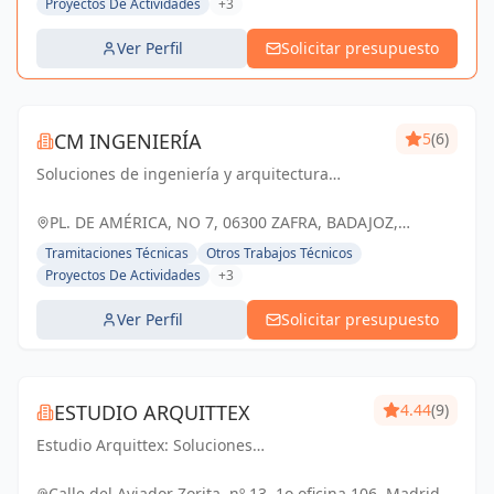
Proyectos De Actividades
+3
Ver Perfil
Solicitar presupuesto
CM INGENIERÍA
5
(6)
Soluciones de ingeniería y arquitectura
adaptadas a tus necesidades. Cm Ingeniería,
tu socio confiable en Badajoz y Zafra.
PL. DE AMÉRICA, NO 7, 06300 ZAFRA, BADAJOZ,
ESPAÑA, España
Tramitaciones Técnicas
Otros Trabajos Técnicos
Proyectos De Actividades
+3
Ver Perfil
Solicitar presupuesto
ESTUDIO ARQUITTEX
4.44
(9)
Estudio Arquittex: Soluciones
arquitectónicas y gestión de obras de
confianza en Navalmoral de la Mata y
Calle del Aviador Zorita, nº 13, 1o oficina 106, Madrid,