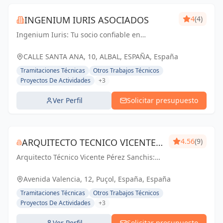
INGENIUM IURIS ASOCIADOS
4
(4)
Ingenium Iuris: Tu socio confiable en
ingeniería y arquitectura en Valencia.
Soluciones profesionales para proyectos
CALLE SANTA ANA, 10, ALBAL, ESPAÑA, España
exitosos.
Tramitaciones Técnicas
Otros Trabajos Técnicos
Proyectos De Actividades
+3
Ver Perfil
Solicitar presupuesto
ARQUITECTO TECNICO VICENTE
4.56
(9)
Arquitecto Técnico Vicente Pérez Sanchis:
PÉREZ SANCHIS
Creando espacios inspiradores,
transformando ideas en realidad.
Avenida Valencia, 12, Puçol, España, España
Tramitaciones Técnicas
Otros Trabajos Técnicos
Proyectos De Actividades
+3
Ver Perfil
Solicitar presupuesto