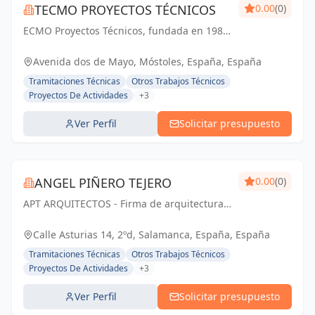
TECMO PROYECTOS TÉCNICOS
0.00
(0)
ECMO Proyectos Técnicos, fundada en 1989,
es una empresa con más de 25 años de
experiencia en la elaboración y tramitación
Avenida dos de Mayo, Móstoles, España, España
de proyectos de ingeniería, tanto
Tramitaciones Técnicas
Otros Trabajos Técnicos
industriales,...
Proyectos De Actividades
+3
Ver Perfil
Solicitar presupuesto
ANGEL PIÑERO TEJERO
0.00
(0)
APT ARQUITECTOS - Firma de arquitectura
con sede en Salamanca, España.
Calle Asturias 14, 2ºd, Salamanca, España, España
Tramitaciones Técnicas
Otros Trabajos Técnicos
Proyectos De Actividades
+3
Ver Perfil
Solicitar presupuesto