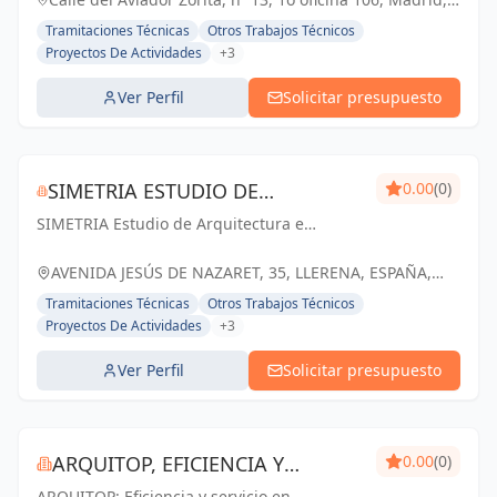
Cáceres. Materializamos tus proyectos con
España, España
Tramitaciones Técnicas
Otros Trabajos Técnicos
excelencia.
Proyectos De Actividades
+3
Ver Perfil
Solicitar presupuesto
SIMETRIA ESTUDIO DE
0.00
(0)
SIMETRIA Estudio de Arquitectura e
ARQUITECTURA E INMOBLIARIA
Inmobiliaria: Creando espacios
excepcionales y haciendo realidad tus
AVENIDA JESÚS DE NAZARET, 35, LLERENA, ESPAÑA,
sueños inmobiliarios en Llerena y Badajoz.
España
Tramitaciones Técnicas
Otros Trabajos Técnicos
Proyectos De Actividades
+3
Ver Perfil
Solicitar presupuesto
ARQUITOP, EFICIENCIA Y
0.00
(0)
ARQUITOP: Eficiencia y servicio en