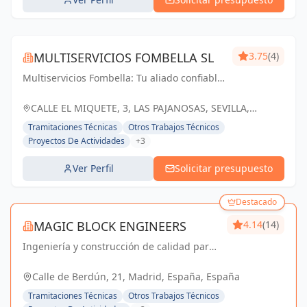
MULTISERVICIOS FOMBELLA SL
3.75
(4)
Multiservicios Fombella: Tu aliado confiable
en ingeniería y arquitectura, creando
soluciones sólidas para un futuro
CALLE EL MIQUETE, 3, LAS PAJANOSAS, SEVILLA,
construido con excelencia.
ESPAÑA, España
Tramitaciones Técnicas
Otros Trabajos Técnicos
Proyectos De Actividades
+3
Ver Perfil
Solicitar presupuesto
Destacado
MAGIC BLOCK ENGINEERS
4.14
(14)
Ingeniería y construcción de calidad para
un futuro sostenible en Madrid y Sevilla La
Nueva.
Calle de Berdún, 21, Madrid, España, España
Tramitaciones Técnicas
Otros Trabajos Técnicos