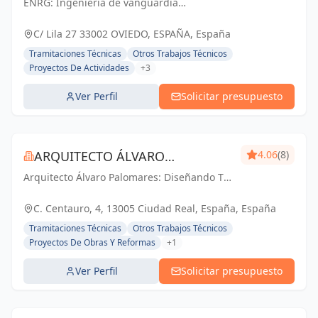
ENRG: Ingeniería de vanguardia
impulsando el futuro en Asturias y Oviedo.
C/ Lila 27 33002 OVIEDO, ESPAÑA, España
Tramitaciones Técnicas
Otros Trabajos Técnicos
Proyectos De Actividades
+3
Ver Perfil
Solicitar presupuesto
ARQUITECTO ÁLVARO
4.06
(8)
Arquitecto Álvaro Palomares: Diseñando Tu
PALOMARES
Mundo, Construyendo Tu Hogar.
C. Centauro, 4, 13005 Ciudad Real, España, España
Tramitaciones Técnicas
Otros Trabajos Técnicos
Proyectos De Obras Y Reformas
+1
Ver Perfil
Solicitar presupuesto