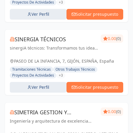
Proyectos De Actividades
+3
Ver Perfil
Solicitar presupuesto
SINERGIA TÉCNICOS
0.00
(0)
sinergiA técnicos: Transformamos tus ideas
en espacios funcionales y atractivos.
Experiencia, calidad y compromiso en cada
PASEO DE LA INFANCIA, 7, GIJÓN, ESPAÑA, España
proyecto
Tramitaciones Técnicas
Otros Trabajos Técnicos
Proyectos De Actividades
+3
Ver Perfil
Solicitar presupuesto
SIMETRIA GESTION Y
0.00
(0)
Ingeniería y arquitectura de excelencia
PROYECTOS SL
para proyectos exitosos en Asturias y
Oviedo.