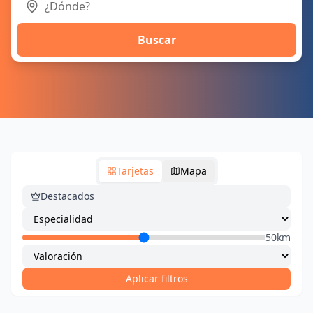
Buscar
Tarjetas
Mapa
Destacados
50km
Aplicar filtros