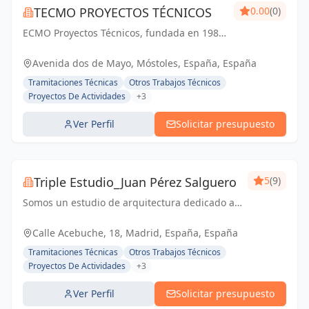
TECMO PROYECTOS TÉCNICOS
0.00
(0)
ECMO Proyectos Técnicos, fundada en 1989,
es una empresa con más de 25 años de
experiencia en la elaboración y tramitación
Avenida dos de Mayo, Móstoles, España, España
de proyectos de ingeniería, tanto
Tramitaciones Técnicas
Otros Trabajos Técnicos
industriales,...
Proyectos De Actividades
+3
Ver Perfil
Solicitar presupuesto
Triple Estudio_Juan Pérez Salguero
5
(9)
Somos un estudio de arquitectura dedicado a
todo tipo de proyectos y licencias, junto con
equipo propia para reformas integrales
Calle Acebuche, 18, Madrid, España, España
Tramitaciones Técnicas
Otros Trabajos Técnicos
Proyectos De Actividades
+3
Ver Perfil
Solicitar presupuesto