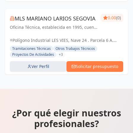
MLS MARIANO LARIOS SEGOVIA
0.00
(0)
Oficina Técnica, establecida en 1995, cuenta
con más de 25 años de experiencia en
proyectos, ingeniería eléctrica y montajes
Polígono Industrial LES VIES, Nave 24 . Parcela 6 A.
33199 - Siero - Asturias, España
Tramitaciones Técnicas
Otros Trabajos Técnicos
Proyectos De Actividades
+3
Ver Perfil
Solicitar presupuesto
¿Por qué elegir nuestros
profesionales?