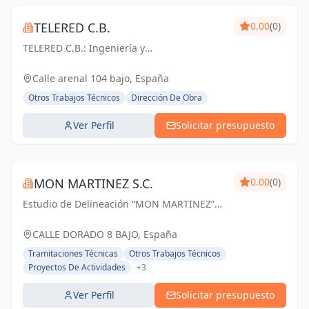
TELERED C.B.
0.00
(0)
TELERED C.B.: Ingeniería y
telecomunicaciones para un mundo
conectado. Soluciones integrales, calidad y
Calle arenal 104 bajo, España
experiencia en Vigo y Pontevedra.
Otros Trabajos Técnicos
Dirección De Obra
Ver Perfil
Solicitar presupuesto
MON MARTINEZ S.C.
0.00
(0)
Estudio de Delineación “MON MARTINEZ”
cuenta con una amplia trayectoria de más
de 25 años de experiencia. Entendemos
CALLE DORADO 8 BAJO, España
nuestro trabajo, como parte importante de
Tramitaciones Técnicas
Otros Trabajos Técnicos
un trabajo...
Proyectos De Actividades
+3
Ver Perfil
Solicitar presupuesto