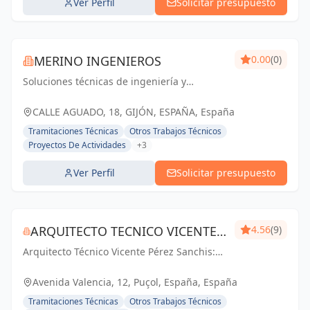
Ver Perfil
Solicitar presupuesto
MERINO INGENIEROS
0.00
(0)
Soluciones técnicas de ingeniería y
arquitectura que impulsan el éxito. Calidad,
innovación y compromiso en cada proyecto.
CALLE AGUADO, 18, GIJÓN, ESPAÑA, España
Tramitaciones Técnicas
Otros Trabajos Técnicos
Proyectos De Actividades
+3
Ver Perfil
Solicitar presupuesto
ARQUITECTO TECNICO VICENTE
4.56
(9)
Arquitecto Técnico Vicente Pérez Sanchis:
PÉREZ SANCHIS
Creando espacios inspiradores,
transformando ideas en realidad.
Avenida Valencia, 12, Puçol, España, España
Tramitaciones Técnicas
Otros Trabajos Técnicos