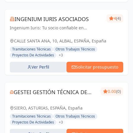
INGENIUM IURIS ASOCIADOS
4
(4)
Ingenium Iuris: Tu socio confiable en
ingeniería y arquitectura en Valencia.
Soluciones profesionales para proyectos
CALLE SANTA ANA, 10, ALBAL, ESPAÑA, España
exitosos.
Tramitaciones Técnicas
Otros Trabajos Técnicos
Proyectos De Actividades
+3
Ver Perfil
Solicitar presupuesto
GESTEI GESTIÓN TÉCNICA DE
0.00
(0)
INGENIERÍA
SIERO, ASTURIAS, ESPAÑA, España
Tramitaciones Técnicas
Otros Trabajos Técnicos
Proyectos De Actividades
+3