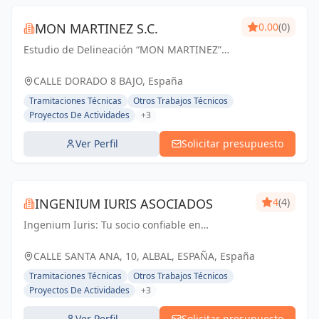
MON MARTINEZ S.C.
0.00
(0)
Estudio de Delineación “MON MARTINEZ”
cuenta con una amplia trayectoria de más
de 25 años de experiencia. Entendemos
CALLE DORADO 8 BAJO, España
nuestro trabajo, como parte importante de
Tramitaciones Técnicas
Otros Trabajos Técnicos
un trabajo...
Proyectos De Actividades
+3
Ver Perfil
Solicitar presupuesto
INGENIUM IURIS ASOCIADOS
4
(4)
Ingenium Iuris: Tu socio confiable en
ingeniería y arquitectura en Valencia.
Soluciones profesionales para proyectos
CALLE SANTA ANA, 10, ALBAL, ESPAÑA, España
exitosos.
Tramitaciones Técnicas
Otros Trabajos Técnicos
Proyectos De Actividades
+3
Ver Perfil
Solicitar presupuesto