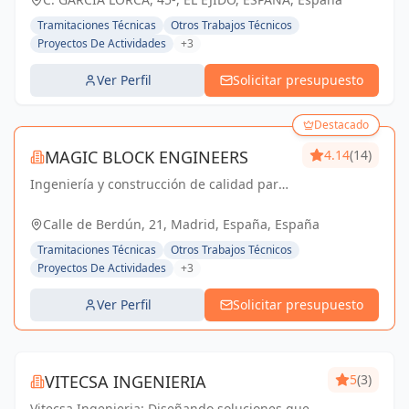
Tramitaciones Técnicas
Otros Trabajos Técnicos
Proyectos De Actividades
+3
Ver Perfil
Solicitar presupuesto
Destacado
MAGIC BLOCK ENGINEERS
4.14
(14)
Ingeniería y construcción de calidad para
un futuro sostenible en Madrid y Sevilla La
Nueva.
Calle de Berdún, 21, Madrid, España, España
Tramitaciones Técnicas
Otros Trabajos Técnicos
Proyectos De Actividades
+3
Ver Perfil
Solicitar presupuesto
VITECSA INGENIERIA
5
(3)
Vitecsa Ingenieria: Diseñando soluciones que