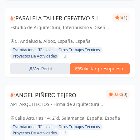
PARALELA TALLER CREATIVO S.L.
5
(1)
Estudio de Arquitectura, Interiorismo y Diseño.
Especializados en Viviendas Unifamiliares de
Reforma y Obra Nueva.
C. Andalucía, Albox, España, España
Tramitaciones Técnicas
Otros Trabajos Técnicos
Proyectos De Actividades
+3
Ver Perfil
Solicitar presupuesto
ANGEL PIÑERO TEJERO
0.00
(0)
APT ARQUITECTOS - Firma de arquitectura
con sede en Salamanca, España.
Calle Asturias 14, 2ºd, Salamanca, España, España
Tramitaciones Técnicas
Otros Trabajos Técnicos
Proyectos De Actividades
+3