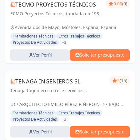
TECMO PROYECTOS TÉCNICOS
0.00
(0)
ECMO Proyectos Técnicos, fundada en 1989,
es una empresa con más de 25 años de
experiencia en la elaboración y tramitación
Avenida dos de Mayo, Móstoles, España, España
de proyectos de ingeniería, tanto
Tramitaciones Técnicas
Otros Trabajos Técnicos
industriales,...
Proyectos De Actividades
+3
Ver Perfil
Solicitar presupuesto
TENAGA INGENIEROS SL
5
(15)
Tenaga Ingenieros ofrece servicios
especializados en ingeniería, centrados en
mejorar la eficiencia energética y reducir
C/ ARQUITECTO EMILIO PÉREZ PIÑERO Nº 17 BAJO
costos para sus clientes. Desde proyectos
MURCIA, España
Tramitaciones Técnicas
Otros Trabajos Técnicos
hasta g...
Proyectos De Actividades
+3
Ver Perfil
Solicitar presupuesto