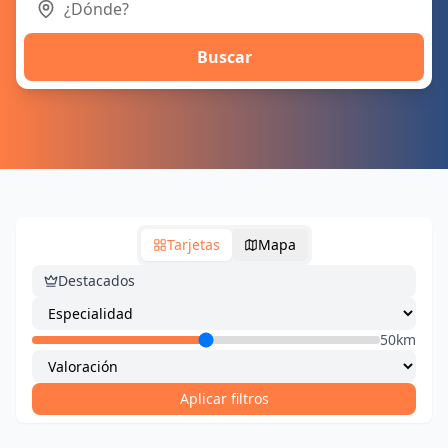
Buscar
Tarjetas
Mapa
Destacados
50km
Aplicar filtros