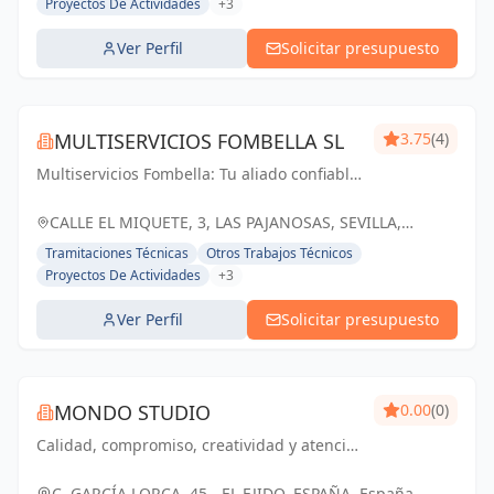
Proyectos De Actividades
+3
Ver Perfil
Solicitar presupuesto
MULTISERVICIOS FOMBELLA SL
3.75
(4)
Multiservicios Fombella: Tu aliado confiable
en ingeniería y arquitectura, creando
soluciones sólidas para un futuro
CALLE EL MIQUETE, 3, LAS PAJANOSAS, SEVILLA,
construido con excelencia.
ESPAÑA, España
Tramitaciones Técnicas
Otros Trabajos Técnicos
Proyectos De Actividades
+3
Ver Perfil
Solicitar presupuesto
MONDO STUDIO
0.00
(0)
Calidad, compromiso, creatividad y atención
al cliente son los pilares que guían nuestro
trabajo y nuestra relación con los clientes.
C. GARCÍA LORCA, 45-, EL EJIDO, ESPAÑA, España