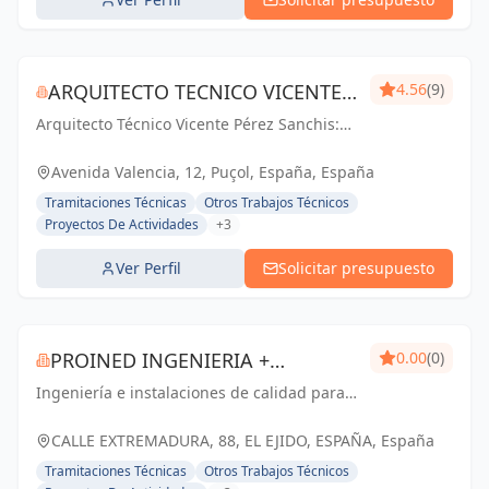
ARQUITECTO TECNICO VICENTE
4.56
(9)
Arquitecto Técnico Vicente Pérez Sanchis:
PÉREZ SANCHIS
Creando espacios inspiradores,
transformando ideas en realidad.
Avenida Valencia, 12, Puçol, España, España
Tramitaciones Técnicas
Otros Trabajos Técnicos
Proyectos De Actividades
+3
Ver Perfil
Solicitar presupuesto
PROINED INGENIERIA +
0.00
(0)
Ingeniería e instalaciones de calidad para
INSTALACIONES
un futuro mejor en Almería y El Ejido.
CALLE EXTREMADURA, 88, EL EJIDO, ESPAÑA, España
Tramitaciones Técnicas
Otros Trabajos Técnicos